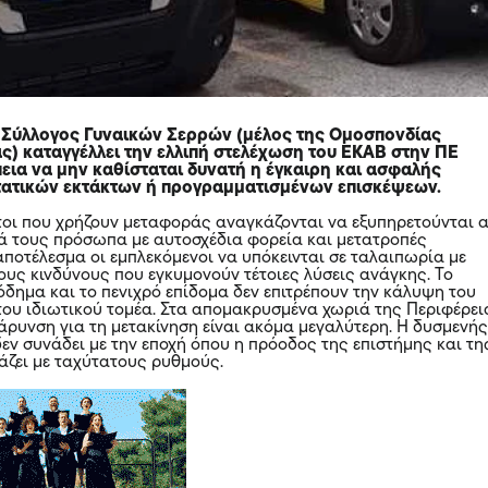
 Σύλλογος Γυναικών Σερρών (μέλος της Ομοσπονδίας
ς) καταγγέλλει την ελλιπή στελέχωση του ΕΚΑΒ στην ΠΕ
εια να μην καθίσταται δυνατή η έγκαιρη και ασφαλής
τατικών εκτάκτων ή προγραμματισμένων επισκέψεων.
τοι που χρήζουν μεταφοράς αναγκάζονται να εξυπηρετούνται 
κά τους πρόσωπα με αυτοσχέδια φορεία και μετατροπές
αποτέλεσμα οι εμπλεκόμενοι να υπόκεινται σε ταλαιπωρία με
υς κινδύνους που εγκυμονούν τέτοιες λύσεις ανάγκης. Το
όδημα και το πενιχρό επίδομα δεν επιτρέπουν την κάλυψη του
ου ιδιωτικού τομέα. Στα απομακρυσμένα χωριά της Περιφέρει
βάρυνση για τη μετακίνηση είναι ακόμα μεγαλύτερη. Η δυσμενή
εν συνάδει με την εποχή όπου η πρόοδος της επιστήμης και τη
άζει με ταχύτατους ρυθμούς.