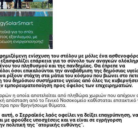
ημιζόμενη ενίσχυση του στόλου με μόλις ένα ασθενοφόρ
ν εξασφαλίζει επάρκεια για το σύνολο των αναγκών ολόκλη
ένου του πληθυσμού και της πανδημίας. Θα έπρεπε να
όλοι όσοι επικαλούνται την αναβάθμιση της δημόσιας υγεί
να ρίξουν στάχτη στα μάτια του κόσμου που βιώνει στο πετ
η του δημόσιου συστήματος υγείας από όλες τις κυβερνήσε
την εμπορευματοποίηση προς όφελος των επιχειρηματιών.
ερρών η οποία αποτελείται από πληθώρα χωριών που απέχουν 
ική απόσταση από το Γενικό Νοσοκομείο καθίσταται επιτακτικό
τρα πριν θρηνήσουμε θύματα.
αυτή, ο Σερραϊκός λαός οφείλει να δείξει επαγρύπνηση, ν
ι με φρούδες υποσχέσεις και να είναι σε εγρήγορση
ην πολιτική της ¨ατομικής ευθύνης¨.