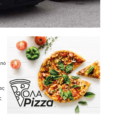
από
ας
ς
ς