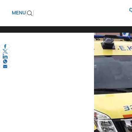
Ο Δημοκρ
ΠΙΣΩ
MENU
Ελλιπή τ
eVima Serres Team
1
Σερραικά Νέα