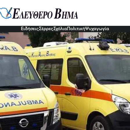
ατικός Σύλλογος Γυναικών Σερρ
η στελέχωση του ΕΚΑΒ στην ΠΕ
7 Νοε 2022, 23:45
Ειδήσεις
Σέρρες
Σχόλια
Πολιτική
Ψυχαγωγία