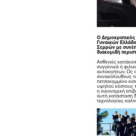
Ο Δημοκρατικός
Γυναικών Ελλάδα
Σερρών με συνέπ
διακομιδή περισ
Ασθενείς κατάκοι
συγγενικά ή φιλι
αυτοκινήτων. Ως 
συνακόλουθους το
πετσοκομμένο εισ
υψηλού κόστους τ
η οικονομική επι
αυτή κατάσταση δ
τεχνολογίας καλπ