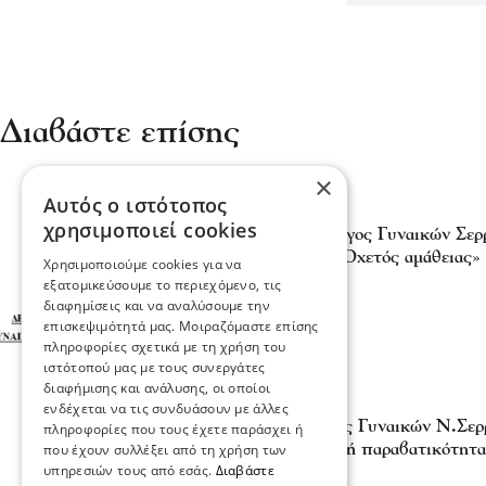
Διαβάστε επίσης
×
Αυτός ο ιστότοπος
Σερραικά Νέα
χρησιμοποιεί cookies
Ο Δημοκρατικός Σύλλογος Γυναικών Σερρ
Σερραίας “influencer” «Οχετός αμάθειας»
Χρησιμοποιούμε cookies για να
23 Ιου 2026, 22:22
εξατομικεύσουμε το περιεχόμενο, τις
διαφημίσεις και να αναλύσουμε την
επισκεψιμότητά μας. Μοιραζόμαστε επίσης
πληροφορίες σχετικά με τη χρήση του
ιστότοπού μας με τους συνεργάτες
διαφήμισης και ανάλυσης, οι οποίοι
Σερραικά Νέα
ενδέχεται να τις συνδυάσουν με άλλες
Δημοκρατικός Σύλλογος Γυναικών Ν.Σερρ
πληροφορίες που τους έχετε παράσχει ή
εκδήλωση για τη νεανική παραβατικότητα
που έχουν συλλέξει από τη χρήση των
υπηρεσιών τους από εσάς.
Διαβάστε
05 Μαρ 2026, 19:34