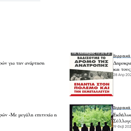
Σερραικά
ών για την ανάρτηση
Δημοκρα
και του
28 Απρ 202
Σερραικά
ών -Με μεγάλη επιτυχία η
Εκδήλωσ
Σύλλογο
19 Φεβ 2026