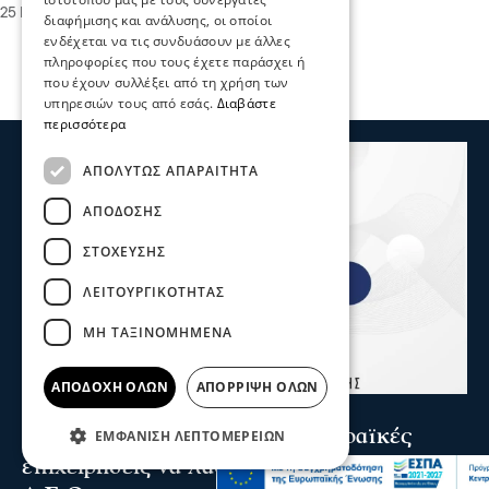
25 Ιου 2026, 20:50
διαφήμισης και ανάλυσης, οι οποίοι
ενδέχεται να τις συνδυάσουν με άλλες
πληροφορίες που τους έχετε παράσχει ή
που έχουν συλλέξει από τη χρήση των
υπηρεσιών τους από εσάς.
Διαβάστε
περισσότερα
ΑΠΟΛΎΤΩΣ ΑΠΑΡΑΊΤΗΤΑ
ΑΠΌΔΟΣΗΣ
ΣΤΌΧΕΥΣΗΣ
ΛΕΙΤΟΥΡΓΙΚΌΤΗΤΑΣ
ΜΗ ΤΑΞΙΝΟΜΗΜΈΝΑ
ΑΠΟΔΟΧΉ ΌΛΩΝ
ΑΠΌΡΡΙΨΗ ΌΛΩΝ
Σερραικά Νέα
Το Επιμελητήριο καλεί τις Σερραϊκές
ΕΜΦΆΝΙΣΗ ΛΕΠΤΟΜΕΡΕΙΏΝ
επιχειρήσεις να λάβουν μέρος στην 90η