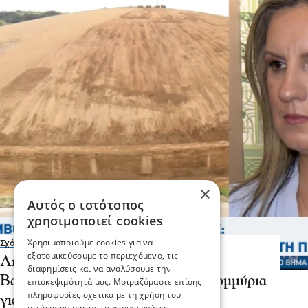
×
Αυτός ο ιστότοπος
χρησιμοποιεί cookies
Χρησιμοποιούμε cookies για να
Σχόλια και...άλλα
εξατομικεύσουμε το περιεχόμενο, τις
Λιμάνι Αμφίπολης - Κέλλυ
διαφημίσεις και να αναλύσουμε την
Βαλταδώρου: "Χάθηκαν 3,5 εκατομμύρια
επισκεψιμότητά μας. Μοιραζόμαστε επίσης
πληροφορίες σχετικά με τη χρήση του
για το λιμάνι"
ιστότοπού μας με τους συνεργάτες