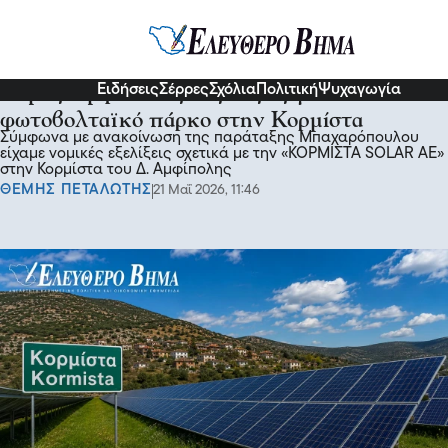
Σχόλια και...άλλα
Ειδήσεις
Σέρρες
Σχόλια
Πολιτική
Ψυχαγωγία
Δήμος Αμφίπολης: Εξελίξεις για το
φωτοβολταϊκό πάρκο στην Κορμίστα
Σύμφωνα με ανακοίνωση της παράταξης Μπαχαρόπουλου
είχαμε νομικές εξελίξεις σχετικά με την «ΚΟΡΜΙΣΤΑ SOLAR AE»
στην Κορμίστα του Δ. Αμφίπολης
ΘΕΜΗΣ ΠΕΤΑΛΩΤΗΣ
21 Μαΐ 2026, 11:46