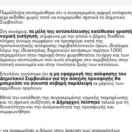
Παράλληλα επισημάνθηκε ότι η συγκεκριμένη αρχική απόφαση
είχε εκδοθεί χωρίς ποτέ να ενημερωθεί σχετικά το Δημοτικό
Συμβούλιο.
Στη συνέχεια,
τα μέλη της αντιπολίτευσης κατέθεσαν γραπτή
νομική εισήγηση
, σύμφωνα με την οποία ο Δήμος διαθέτει
πλήρες έννομο συμφέρον να προσφύγει κατά της
τροποποιητικής απόφασης περιβαλλοντικών όρων, ιδιαίτερα
λόγω της ιδιοκτησίας δημοτικών εκτάσεων περίπου 1.000
στρεμμάτων στην περιοχή όπου χωροθετείται το έργο και των
άμεσων επιπτώσεων που αυτό επιφέρει στο περιβάλλον, στην
τοπική οικονομία και στην ποιότητα ζωής των κατοίκων.
Επιπλέον, τονίστηκε ότι
η μη εφαρμογή της απόφασης του
Δημοτικού Συμβουλίου για την άσκηση προσφυγής θα
μπορούσε να συνιστά σοβαρή παράλειψη
εκ μέρους των
αρμόδιων οργάνων.
Μετά την κατάθεση της συγκεκριμένης νομικής τεκμηρίωσης
και τη σχετική συζήτηση,
ο Δήμαρχος πείστηκε
τελικά για τη
δυνατότητα και την αναγκαιότητα της προσφυγής και
συμφωνήθηκε:
• να προχωρήσει ο Δήμος στην άσκηση των απαραίτητων