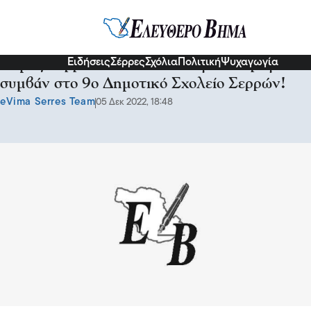
Σερραικά Νέα
Ειδήσεις
Σέρρες
Σχόλια
Πολιτική
Ψυχαγωγία
Δήμος Σερρών: Ανακοίνωση για το τραγικό
συμβάν στο 9ο Δημοτικό Σχολείο Σερρών!
eVima Serres Team
05 Δεκ 2022, 18:48