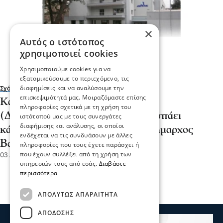
×
Αυτός ο ιστότοπος
χρησιμοποιεί cookies
Χρησιμοποιούμε cookies για να
εξατομικεύσουμε το περιεχόμενο, τις
διαφημίσεις και να αναλύσουμε την
Σχόλια και...άλλα
επισκεψιμότητά μας. Μοιραζόμαστε επίσης
Καταγγελία στην ΔΕΥΑ Σερρών
πληροφορίες σχετικά με τη χρήση του
(ΔΕΥΑΣ) - Ένας εργαζόμενος χτυπάει
ιστότοπού μας με τους συνεργάτες
διαφήμισης και ανάλυσης, οι οποίοι
κάρτα για όλους; - Τι απαντά η δήμαρχος
ενδέχεται να τις συνδυάσουν με άλλες
Βαρβάρα Μητλιάγκα
πληροφορίες που τους έχετε παράσχει ή
που έχουν συλλέξει από τη χρήση των
03 Αυγ 2026, 14:52
υπηρεσιών τους από εσάς.
Διαβάστε
περισσότερα
ΑΠΟΛΎΤΩΣ ΑΠΑΡΑΊΤΗΤΑ
ΑΠΌΔΟΣΗΣ