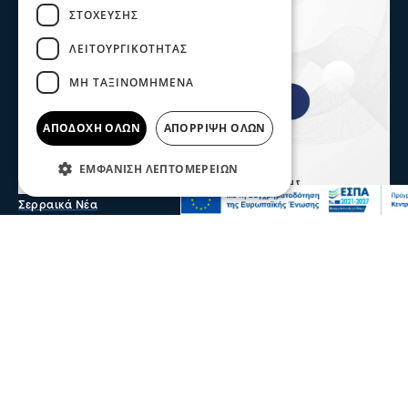
ΣΤΌΧΕΥΣΗΣ
ΛΕΙΤΟΥΡΓΙΚΌΤΗΤΑΣ
ΜΗ ΤΑΞΙΝΟΜΗΜΈΝΑ
ΑΠΟΔΟΧΉ ΌΛΩΝ
ΑΠΌΡΡΙΨΗ ΌΛΩΝ
ΕΜΦΆΝΙΣΗ ΛΕΠΤΟΜΕΡΕΙΏΝ
Σερραικά Νέα
Το Επιμελητήριο καλεί τις Σερραϊκές
επιχειρήσεις να λάβουν μέρος στην 90η
Δ.Ε.Θ.
Πρόσκληση προς τις Σερραϊκές επιχειρήσεις να λάβουν
μέρος στην 90η Διεθνή Έκθεση Θεσσαλονίκης απευθύνει
το Επιμελητήριο Σερρών
05 Αυγ 2026, 20:28