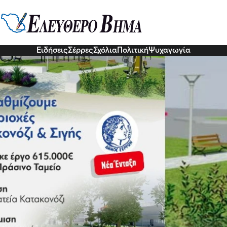
σε ο Δήμος Σερρών 615.000 ευρώ
Για την ανάπλαση της Πλατείας Κ
2 Οκτ 2022, 09:18
Ειδήσεις
Σέρρες
Σχόλια
Πολιτική
Ψυχαγωγία