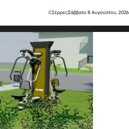
 από το Πράσινο
C
Σέρρες
Σάββατο 8 Αυγούστου, 2026
ατακονόζι