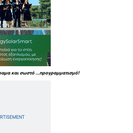
όραμα και σωστό …προγραμματισμό!