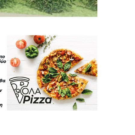
στο
δύο
 θα
ν
ση