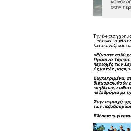
Την έγκριση χρημ
Πράσινο Ταμείο ε
Κατακονόζι και τ
«Είμαστε πολύ χ
Πράσινο Ταμείο.
περιοχές των Σε
Δημοτών μας»,
τ
Συγκεκριμένα, σ
διαμορφωθούν π
ενηλίκων, καθισ
πεζοδρόμια με π
Στην περιοχή τη
των πεζοδρομίων
Βλέπετε τι γίνετ