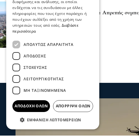
διαφήμισης και ανάλυσης, οι οποίοι
Σχόλια και...άλλα
ενδέχεται να τις συνδυάσουν με άλλες
Καταγγελία στις Σέρρες: Απρεπής συμπε
πληροφορίες που τους έχετε παράσχει ή
σε ΑμεΑ
που έχουν συλλέξει από τη χρήση των
υπηρεσιών τους από εσάς.
Διαβάστε
07 Αυγ 2026, 18:30
περισσότερα
ΑΠΟΛΎΤΩΣ ΑΠΑΡΑΊΤΗΤΑ
ΑΠΌΔΟΣΗΣ
ΣΤΌΧΕΥΣΗΣ
ΛΕΙΤΟΥΡΓΙΚΌΤΗΤΑΣ
ΜΗ ΤΑΞΙΝΟΜΗΜΈΝΑ
ΑΠΟΔΟΧΉ ΌΛΩΝ
ΑΠΌΡΡΙΨΗ ΌΛΩΝ
ΕΜΦΆΝΙΣΗ ΛΕΠΤΟΜΕΡΕΙΏΝ