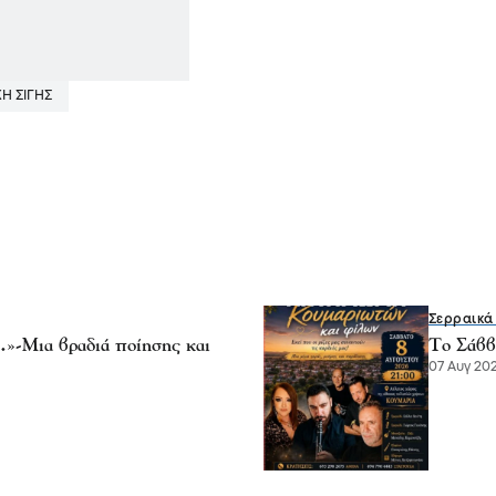
Η ΣΙΓΗΣ
Σερραικά
…»-Μια βραδιά ποίησης και
Το Σάββ
07 Αυγ 202