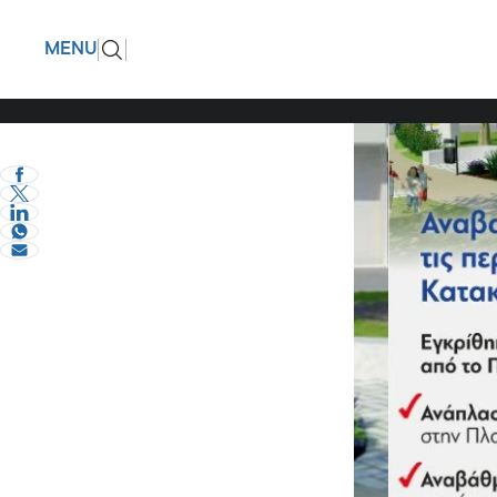
Εξασφάλι
ΠΙΣΩ
MENU
Ταμείο: 
eVima Serres Team
2
Σερραικά Νέα