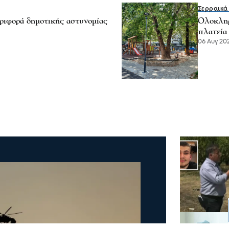
Σερραικά
ριφορά δημοτικής αστυνομίας
Ολοκληρ
πλατεία
06 Αυγ 202