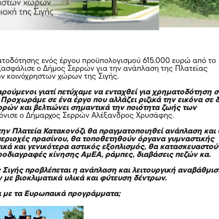
ατοδότησης ενός έργου προϋπολογισμού 615.000 ευρώ από το
ξασφάλισε ο Δήμος Σερρών για την ανάπλαση της Πλατείας
ων κοινόχρηστων χώρων της Σιγής.
αρούμενοι γιατί πετύχαμε να ενταχθεί για χρηματοδότηση 
 Προχωράμε σε ένα έργο που αλλάζει ριζικά την εικόνα σε 
ρρών και βελτιώνει σημαντικά την ποιότητα ζωής των
όνισε ο Δήμαρχος Σερρών Αλέξανδρος Χρυσάφης.
την Πλατεία Κατακονόζι θα πραγματοποιηθεί ανάπλαση και
εριοχές πρασίνου, θα τοποθετηθούν όργανα γυμναστικής
τικά και γενικότερα αστικός εξοπλισμός, θα κατασκευαστού
ροδιαγραφές κίνησης ΑμΕΑ, ράμπες, διαβάσεις πεζών κα.
ς Σιγής προβλέπεται η ανάπλαση και λειτουργική αναβάθμι
 με βιοκλιματικά υλικά και φύτευση δέντρων.
αι με τα Ευρωπαικά προγράμματα;