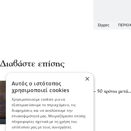
Σέρρες
ΠΕΡΙΟΧ
Διαβάστε επίσης
×
Αυτός ο ιστότοπος
Σερραικά Νέα
χρησιμοποιεί cookies
«Τραγουδάμε Καββαδία – 50 χρόνια μετά
μουσικής
Χρησιμοποιούμε cookies για να
07 Αυγ 2026, 19:01
εξατομικεύσουμε το περιεχόμενο, τις
διαφημίσεις και να αναλύσουμε την
επισκεψιμότητά μας. Μοιραζόμαστε επίσης
πληροφορίες σχετικά με τη χρήση του
ιστότοπού μας με τους συνεργάτες