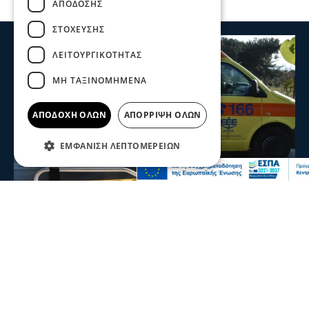
ΑΠΌΔΟΣΗΣ
ΣΤΌΧΕΥΣΗΣ
ΛΕΙΤΟΥΡΓΙΚΌΤΗΤΑΣ
ΜΗ ΤΑΞΙΝΟΜΗΜΈΝΑ
ΑΠΟΔΟΧΉ ΌΛΩΝ
ΑΠΌΡΡΙΨΗ ΌΛΩΝ
ΕΜΦΆΝΙΣΗ ΛΕΠΤΟΜΕΡΕΙΏΝ
Επικαιρότητα
Θεσσαλονίκη: Παράσυρση πεζού από ΙΧ
στον Δενδροπόταμο - Μεταφέρθηκε στο
νοσοκομείο
Παράσυρση πεζού από αυτοκίνητο σημειώθηκε το
απόγευμα της Πέμπτης στις γραμμές των τρένων σε
σημείο λίγο πριν τον Δενδροπόταμο Θεσσαλονίκης.