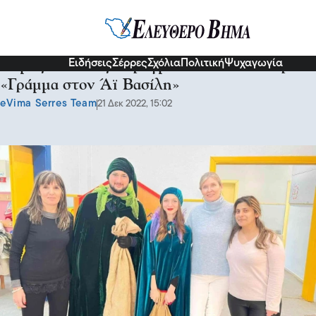
Σερραικά Νέα
Ειδήσεις
Σέρρες
Σχόλια
Πολιτική
Ψυχαγωγία
Δήμος Σιντικής: Πραγματοποιήθηκε η δράση
«Γράμμα στον Άϊ Βασίλη»
eVima Serres Team
21 Δεκ 2022, 15:02