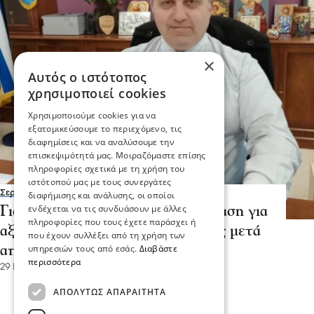
×
Αυτός ο ιστότοπος
χρησιμοποιεί cookies
Χρησιμοποιούμε cookies για να
εξατομικεύσουμε το περιεχόμενο, τις
διαφημίσεις και να αναλύσουμε την
επισκεψιμότητά μας. Μοιραζόμαστε επίσης
πληροφορίες σχετικά με τη χρήση του
ιστότοπού μας με τους συνεργάτες
Σερραικά Νέα
διαφήμισης και ανάλυσης, οι οποίοι
ενδέχεται να τις συνδυάσουν με άλλες
Γιώργος Τάτσιος- Ιστορική απόφαση για
πληροφορίες που τους έχετε παράσχει ή
αξιοποίηση της Θερμαλίας Πηγής μετά
που έχουν συλλέξει από τη χρήση των
υπηρεσιών τους από εσάς.
Διαβάστε
από 28χρόνια
περισσότερα
29 Ιου 2026, 18:37
ΑΠΟΛΎΤΩΣ ΑΠΑΡΑΊΤΗΤΑ