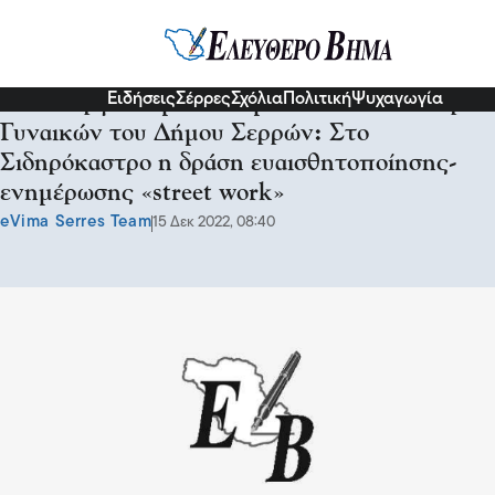
Σχόλια και...άλλα
Ειδήσεις
Σέρρες
Σχόλια
Πολιτική
Ψυχαγωγία
Σε συνεργασία με το Συμβουλευτικό Κέντρο
Γυναικών του Δήμου Σερρών: Στο
Σιδηρόκαστρο η δράση ευαισθητοποίησης-
ενημέρωσης «street work»
eVima Serres Team
15 Δεκ 2022, 08:40