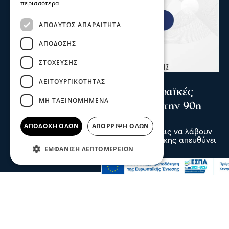
περισσότερα
ΑΠΟΛΎΤΩΣ ΑΠΑΡΑΊΤΗΤΑ
ΑΠΌΔΟΣΗΣ
ΣΤΌΧΕΥΣΗΣ
Σερραικά Νέα
ΛΕΙΤΟΥΡΓΙΚΌΤΗΤΑΣ
Το Επιμελητήριο καλεί τις Σερραϊκές
ΜΗ ΤΑΞΙΝΟΜΗΜΈΝΑ
επιχειρήσεις να λάβουν μέρος στην 90η
Δ.Ε.Θ.
ΑΠΟΔΟΧΉ ΌΛΩΝ
ΑΠΌΡΡΙΨΗ ΌΛΩΝ
Πρόσκληση προς τις Σερραϊκές επιχειρήσεις να λάβουν
μέρος στην 90η Διεθνή Έκθεση Θεσσαλονίκης απευθύνει
ΕΜΦΆΝΙΣΗ ΛΕΠΤΟΜΕΡΕΙΏΝ
το Επιμελητήριο Σερρών
05 Αυγ 2026, 20:28