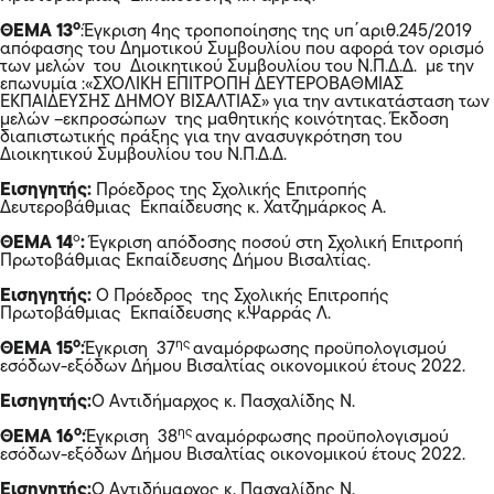
ο
ΘΕΜΑ 13
:Έγκριση 4ης τροποποίησης της υπ΄αριθ.245/2019
απόφασης του Δημοτικού Συμβουλίου που αφορά τον ορισμό
των μελών του Διοικητικού Συμβουλίου του Ν.Π.Δ.Δ. με την
επωνυμία :«ΣΧΟΛΙΚΗ ΕΠΙΤΡΟΠΗ ΔΕΥΤΕΡΟΒΑΘΜΙΑΣ
ΕΚΠΑΙΔΕΥΣΗΣ ΔΗΜΟΥ ΒΙΣΑΛΤΙΑΣ» για την αντικατάσταση των
μελών –εκπροσώπων της μαθητικής κοινότητας. Έκδοση
διαπιστωτικής πράξης για την ανασυγκρότηση του
Διοικητικού Συμβουλίου του Ν.Π.Δ.Δ.
Εισηγητής:
Πρόεδρος της Σχολικής Επιτροπής
Δευτεροβάθμιας Εκπαίδευσης κ. Χατζημάρκος Α.
ο
ΘΕΜΑ 14
:
Έγκριση απόδοσης ποσού στη Σχολική Επιτροπή
Πρωτοβάθμιας Εκπαίδευσης Δήμου Βισαλτίας.
Εισηγητής:
Ο Πρόεδρος της Σχολικής Επιτροπής
Πρωτοβάθμιας Εκπαίδευσης κ.Ψαρράς Λ.
ο
ης
ΘΕΜΑ 15
:
Έγκριση 37
αναμόρφωσης προϋπολογισμού
εσόδων-εξόδων Δήμου Βισαλτίας οικονομικού έτους 2022.
Εισηγητής:
O Αντιδήμαρχος κ. Πασχαλίδης Ν.
ο
ης
ΘΕΜΑ 16
:
Έγκριση 38
αναμόρφωσης προϋπολογισμού
εσόδων-εξόδων Δήμου Βισαλτίας οικονομικού έτους 2022.
Εισηγητής:
O Αντιδήμαρχος κ. Πασχαλίδης Ν.