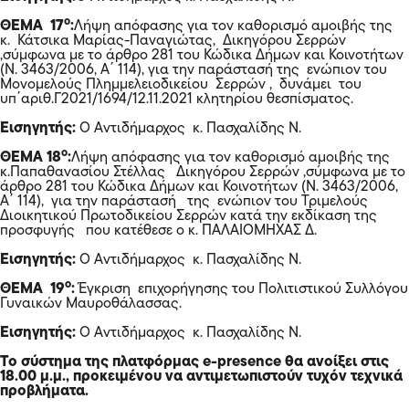
ο
ΘΕΜΑ 17
:
Λήψη απόφασης για τον καθορισμό αμοιβής της
κ. Κάτσικα Μαρίας-Παναγιώτας, Δικηγόρου Σερρών
,σύμφωνα με το άρθρο 281 του Κώδικα Δήμων και Κοινοτήτων
(Ν. 3463/2006, Α΄ 114), για την παράστασή της ενώπιον του
Μονομελούς Πλημμελειοδικείου Σερρών , δυνάμει του
υπ΄αριθ.Γ2021/1694/12.11.2021 κλητηρίου θεσπίσματος.
Εισηγητής:
Ο Αντιδήμαρχος κ. Πασχαλίδης Ν.
ο
ΘΕΜΑ 18
:
Λήψη απόφασης για τον καθορισμό αμοιβής της
κ.Παπαθανασίου Στέλλας Δικηγόρου Σερρών
,σύμφωνα με το
άρθρο 281 του Κώδικα Δήμων και Κοινοτήτων (Ν. 3463/2006,
Α΄ 114), για την παράστασή της ενώπιον του Τριμελούς
Διοικητικού Πρωτοδικείου Σερρών κατά την εκδίκαση της
προσφυγής που κατέθεσε ο κ. ΠΑΛΑΙΟΜΗΧΑΣ Δ.
Εισηγητής:
Ο Αντιδήμαρχος κ. Πασχαλίδης Ν.
ο
ΘΕΜΑ 19
:
Έγκριση επιχορήγησης του Πολιτιστικού Συλλόγου
Γυναικών Μαυροθάλασσας.
Εισηγητής:
Ο Αντιδήμαρχος κ. Πασχαλίδης Ν.
Το σύστημα της πλατφόρμας e-presence θα ανοίξει στις
18.00 μ.μ., προκειμένου να αντιμετωπιστούν τυχόν τεχνικά
προβλήματα.