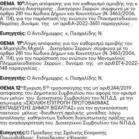
ο
ΘΕΜΑ 10
:
Λήψη απόφασης για τον καθορισμό αμοιβής της κ.
Κρουσταλά Αικατερίνης , Δικηγόρου Σερρών ,σύμφωνα με το
άρθρο 281 του Κώδικα Δήμων και Κοινοτήτων (Ν. 3463/2006,
Α΄ 114), για την παράστασή της ενώπιον του Πταισματοδικείου
Νιγρίτας ,δυνάμει της υπ΄αριθ.Α-2022-3651 παραγγελίας .
Εισηγητής:
Ο Αντιδήμαρχος κ. Πασχαλίδης Ν.
ο
ΘΕΜΑ 11
:
Λήψη απόφασης για τον καθορισμό αμοιβής του
κ.Μιχαηλίδη Μιχαήλ , Δικηγόρου Σερρών ,σύμφωνα με το
άρθρο 281 του Κώδικα Δήμων και Κοινοτήτων (Ν. 3463/2006,
Α΄ 114), για την παράστασή του ενώπιον του Μονομελούς
Πλημμελειοδικείου Σερρών , δυνάμει της υπ΄αριθ.ΕΓ4-2022-
148 παραγγελίας .
Εισηγητής:
Ο Αντιδήμαρχος κ. Πασχαλίδης Ν.
ο
ης
ΘΕΜΑ 12
:
Έγκριση 5
τροποποίησης της υπ΄αριθ.244/2019
απόφασης του Δημοτικού Συμβουλίου που αφορά τον ορισμό
των μελών του Διοικητικού Συμβουλίου του Ν.Π.Δ.Δ. με την
επωνυμία :«ΣΧΟΛΙΚΗ ΕΠΙΤΡΟΠΗ ΠΡΩΤΟΒΑΘΜΙΑΣ
ΕΚΠΑΙΔΕΥΣΗΣ ΔΗΜΟΥ ΒΙΣΑΛΤΙΑΣ» για την αντικατάσταση
τακτικού μέλους -διευθυντή σχολικής μονάδας λόγω
απαλλαγής καθηκόντων. Έκδοση διαπιστωτικής πράξης για
την ανασυγκρότηση του Διοικητικού Συμβουλίου του Ν.Π.Δ.Δ.
Εισηγητής:
O Πρόεδρος της Σχολικής Επιτροπής
Πρωτοβάθμιας Εκπαίδευσης κ.Ψαρράς.