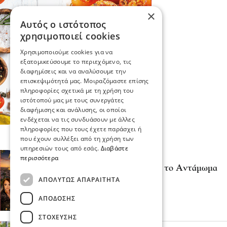
×
Αυτός ο ιστότοπος
χρησιμοποιεί cookies
Χρησιμοποιούμε cookies για να
εξατομικεύσουμε το περιεχόμενο, τις
διαφημίσεις και να αναλύσουμε την
επισκεψιμότητά μας. Μοιραζόμαστε επίσης
πληροφορίες σχετικά με τη χρήση του
ιστότοπού μας με τους συνεργάτες
διαφήμισης και ανάλυσης, οι οποίοι
ενδέχεται να τις συνδυάσουν με άλλες
πληροφορίες που τους έχετε παράσχει ή
που έχουν συλλέξει από τη χρήση των
υπηρεσιών τους από εσάς.
Διαβάστε
Σερραικά Νέα
περισσότερα
Το Σάββατο 8 Αυγούστου το Αντάμωμα
Κουμαριωτών και φίλων
ΑΠΟΛΎΤΩΣ ΑΠΑΡΑΊΤΗΤΑ
πριν 10 λεπτά
ΑΠΌΔΟΣΗΣ
ΣΤΌΧΕΥΣΗΣ