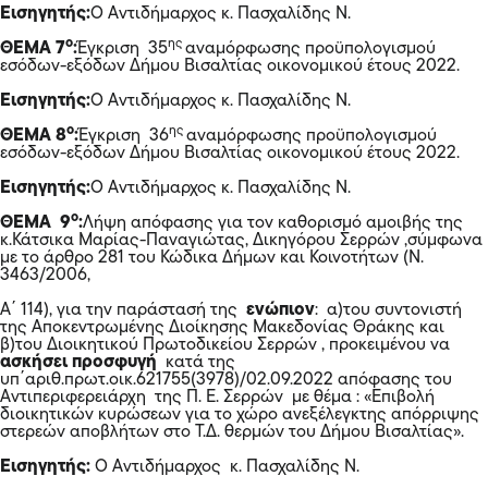
Εισηγητής:
O Αντιδήμαρχος κ. Πασχαλίδης Ν.
ο
ης
ΘΕΜΑ 7
:
Έγκριση 35
αναμόρφωσης προϋπολογισμού
εσόδων-εξόδων Δήμου Βισαλτίας οικονομικού έτους 2022.
Εισηγητής:
O Αντιδήμαρχος κ. Πασχαλίδης Ν.
ο
ης
ΘΕΜΑ 8
:
Έγκριση 36
αναμόρφωσης προϋπολογισμού
εσόδων-εξόδων Δήμου Βισαλτίας οικονομικού έτους 2022.
Εισηγητής:
O Αντιδήμαρχος κ. Πασχαλίδης Ν.
ο
ΘΕΜΑ 9
:
Λήψη απόφασης για τον καθορισμό αμοιβής της
κ.Κάτσικα Μαρίας-Παναγιώτας, Δικηγόρου Σερρών
,σύμφωνα
με το άρθρο 281 του Κώδικα Δήμων και Κοινοτήτων (Ν.
3463/2006,
Α΄ 114), για την παράστασή της
ενώπιον
: α)του συντονιστή
της Αποκεντρωμένης Διοίκησης Μακεδονίας Θράκης και
β)του Διοικητικού Πρωτοδικείου Σερρών , προκειμένου να
ασκήσει προσφυγή
κατά της
υπ΄αριθ.πρωτ.οικ.621755(3978)/02.09.2022 απόφασης του
Αντιπεριφερειάρχη της Π. Ε. Σερρών με θέμα : «Επιβολή
διοικητικών κυρώσεων για το χώρο ανεξέλεγκτης απόρριψης
στερεών αποβλήτων στο Τ.Δ. θερμών του Δήμου Βισαλτίας».
Εισηγητής:
Ο Αντιδήμαρχος κ. Πασχαλίδης Ν.