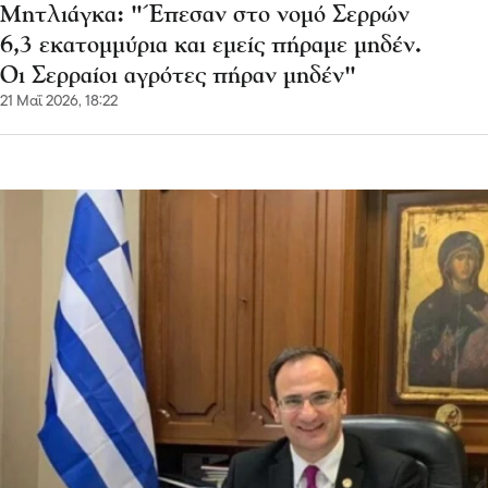
Μητλιάγκα: "Έπεσαν στο νομό Σερρών
6,3 εκατομμύρια και εμείς πήραμε μηδέν.
Οι Σερραίοι αγρότες πήραν μηδέν"
21 Μαΐ 2026, 18:22