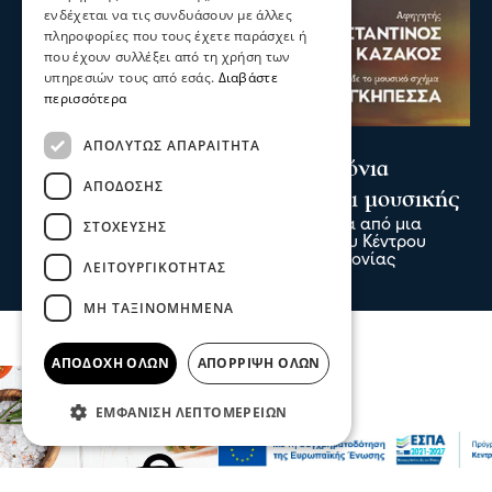
ενδέχεται να τις συνδυάσουν με άλλες
πληροφορίες που τους έχετε παράσχει ή
που έχουν συλλέξει από τη χρήση των
υπηρεσιών τους από εσάς.
Διαβάστε
περισσότερα
Σερραικά Νέα
ΑΠΟΛΎΤΩΣ ΑΠΑΡΑΊΤΗΤΑ
«Τραγουδάμε Καββαδία – 50 χρόνια
ΑΠΌΔΟΣΗΣ
μετά…»-Μια βραδιά ποίησης και μουσικής
Ο ποιητής των θαλασσών επιστρέφει μέσα από μια
ΣΤΌΧΕΥΣΗΣ
ξεχωριστή μουσικοποιητική παραγωγή του Κέντρου
Πολιτισμού Περιφέρειας Κεντρικής Μακεδονίας
ΛΕΙΤΟΥΡΓΙΚΌΤΗΤΑΣ
πριν 3 λεπτά
ΜΗ ΤΑΞΙΝΟΜΗΜΈΝΑ
ΑΠΟΔΟΧΉ ΌΛΩΝ
ΑΠΌΡΡΙΨΗ ΌΛΩΝ
ΕΜΦΆΝΙΣΗ ΛΕΠΤΟΜΕΡΕΙΏΝ