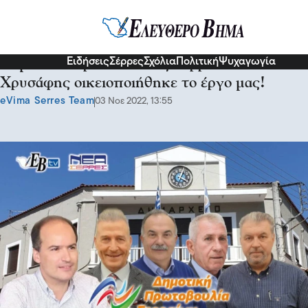
Σερραικά Νέα
Ειδήσεις
Σέρρες
Σχόλια
Πολιτική
Ψυχαγωγία
Δημοτική Πρωτοβουλίας Σερραίων: Ο
Χρυσάφης οικειοποιήθηκε το έργο μας!
eVima Serres Team
03 Νοε 2022, 13:55