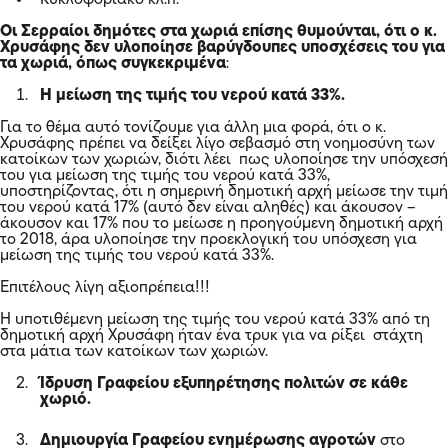
Οι Σερραίοι δημότες στα χωριά επίσης θυμούνται, ότι ο κ.
Χρυσάφης δεν υλοποίησε βαρύγδουπες υποσχέσεις του για
τα χωριά, όπως συγκεκριμένα
:
Η μείωση της τιμής του νερού κατά 33%.
Για το θέμα αυτό τονίζουμε για άλλη μια φορά, ότι ο κ.
Χρυσάφης πρέπει να δείξει λίγο σεβασμό στη νοημοσύνη των
κατοίκων των χωριών, διότι λέει πως υλοποίησε την υπόσχεσή
του για μείωση της τιμής του νερού κατά 33%,
υποστηρίζοντας, ότι η σημερινή δημοτική αρχή μείωσε την τιμή
του νερού κατά 17% (αυτό δεν είναι αληθές) και άκουσον –
άκουσον και 17% που το μείωσε η προηγούμενη δημοτική αρχή
το 2018, άρα υλοποίησε την προεκλογική του υπόσχεση για
μείωση της τιμής του νερού κατά 33%.
Επιτέλους λίγη αξιοπρέπεια!!!
Η υποτιθέμενη μείωση της τιμής του νερού κατά 33% από τη
δημοτική αρχή Χρυσάφη ήταν ένα τρυκ για να ρίξει στάχτη
στα μάτια των κατοίκων των χωριών.
Ίδρυση Γραφείου εξυπηρέτησης πολιτών σε κάθε
χωριό.
Δημιουργία Γραφείου ενημέρωσης αγροτών
στο