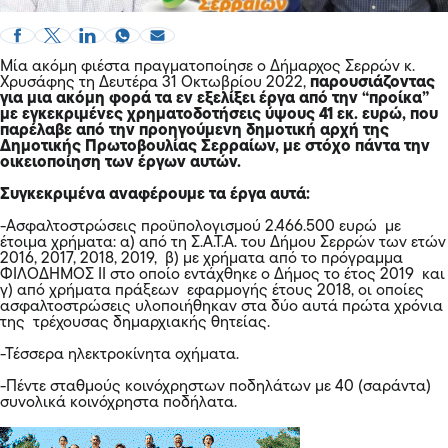
Μία ακόμη φιέστα πραγματοποίησε ο Δήμαρχος Σερρών κ.
Χρυσάφης τη Δευτέρα 31 Οκτωβρίου 2022,
παρουσιάζοντας
για μια ακόμη φορά τα εν εξελίξει έργα από την “προίκα”
με εγκεκριμένες χρηματοδοτήσεις ύψους 41 εκ. ευρώ, που
παρέλαβε από την προηγούμενη δημοτική αρχή της
Δημοτικής Πρωτοβουλίας Σερραίων, με στόχο πάντα την
οικειοποίηση των έργων αυτών.
Συγκεκριμένα αναφέρουμε τα έργα αυτά:
-Ασφαλτοστρώσεις προϋπολογισμού 2.466.500 ευρώ με
έτοιμα χρήματα: α) από τη Σ.Α.Τ.Α. του Δήμου Σερρών των ετών
2016, 2017, 2018, 2019, β) με χρήματα από το πρόγραμμα
ΦΙΛΟΔΗΜΟΣ ΙΙ στο οποίο εντάχθηκε ο Δήμος το έτος 2019 και
γ) από χρήματα πράξεων εφαρμογής έτους 2018, οι οποίες
ασφαλτοστρώσεις υλοποιήθηκαν στα δύο αυτά πρώτα χρόνια
της τρέχουσας δημαρχιακής θητείας.
-Τέσσερα ηλεκτροκίνητα οχήματα.
-Πέντε σταθμούς κοινόχρηστων ποδηλάτων με 40 (σαράντα)
συνολικά κοινόχρηστα ποδήλατα.