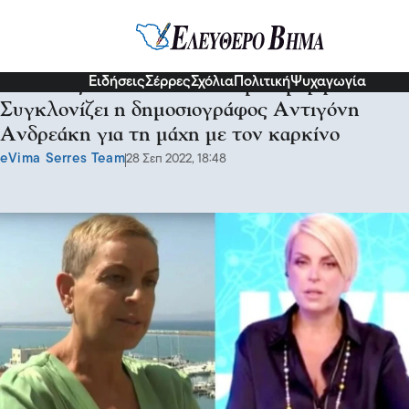
Διάφορα
Ειδήσεις
Σέρρες
Σχόλια
Πολιτική
Ψυχαγωγία
«Βλέπεις τον εαυτό σου να μεταμορφώνεται»:
Συγκλονίζει η δημοσιογράφος Αντιγόνη
Ανδρεάκη για τη μάχη με τον καρκίνο
eVima Serres Team
28 Σεπ 2022, 18:48