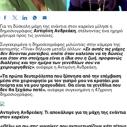
Για τη δύσκολη μάχη της ενάντια στον καρκίνο μίλησε η
δημοσιογράφος
Αντιγόνη Ανδρεάκη
, στέλνοντας ένα ηχηρό
μήνυμα προς τις γυναίκες.
Συγκεκριμένα η δημοσιογράφος μιλώντας στην κάμερα της
εκπομπής «Tlive» δήλωσε μεταξύ άλλων:
«Σε αυτές τις μάχες
δεν δίνονται ραντεβού, οπότε όταν καλείσαι να τη δώσεις
και όταν στο στοίχημα είναι η ίδια σου η ζωή, προφανώς
διαλέγεις και την ημέρα των γενεθλίων σου να
χειρουργηθείς»
, ανέφερε η Αντιγόνη Ανδρεάκη.
«Τα πρώτα δευτερόλεπτα που ξύπνησα από την επέμβαση
μέσα στο χειρουργείο με τον γιατρό μου να κρατάει μια
τούρτα και να μου τραγουδάνε. Θα είναι τα γενέθλια που
δεν θα ξεχάσω ποτέ»,
ανέφερε συγκινημένη η 47χρονη
δημοσιογράφος.
Αντιγόνη Ανδρεάκη: Τι αποκάλυψε για τη μάχη της ενάντια
στον καρκίνο
«Θέλω να πω στις γυναίκες που αντιμετωπίζουν κάτι τέτοιο