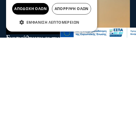
ΑΠΟΔΟΧΉ ΌΛΩΝ
ΑΠΌΡΡΙΨΗ ΌΛΩΝ
ΕΜΦΆΝΙΣΗ ΛΕΠΤΟΜΕΡΕΙΏΝ
Ενισχύθηκαν οι πυροσβεστικές δυνάμεις
στη φωτιά στην Κορινθία - Επιχειρούν 11
εναέρια μέσα
Ενισχύθηκαν οι πυροσβεστικές δυνάμεις που επιχειρούν
στην πυρκαγιά που έχει ξεσπάσει σε αγροτοδασική
έκταση, στην περιοχή Στεφάνι Κορίνθου.
07 Αυγ 2026, 20:24