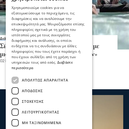
Χρησιμοποιούμε cookies για να
εξατομικεύσουμε το περιεχόμενο, τις
διαφημίσεις και να αναλύσουμε την
επισκεψιμότητά μας. Μοιραζόμαστε επίσης
πληροφορίες σχετικά με τη χρήση του
ιστότοπού μας με τους συνεργάτες
Διάφορα
διαφήμισης και ανάλυσης, οι οποίοι
Σίσσυ Χρηστίδου: «Με κοιτούσαν με
ενδέχεται να τις συνδυάσουν με άλλες
πληροφορίες που τους έχετε παράσχει ή
μισό μάτι στην παραλία γυμνιστών»
που έχουν συλλέξει από τη χρήση των
02 Ιου 2023, 14:07
υπηρεσιών τους από εσάς.
Διαβάστε
περισσότερα
ΑΠΟΛΎΤΩΣ ΑΠΑΡΑΊΤΗΤΑ
ΑΠΌΔΟΣΗΣ
ΣΤΌΧΕΥΣΗΣ
ΛΕΙΤΟΥΡΓΙΚΌΤΗΤΑΣ
ΜΗ ΤΑΞΙΝΟΜΗΜΈΝΑ