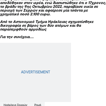
αποδόθηκαν στον ιερέα, ενώ διαπιστώθηκε ότι ο 17χρονος,
το βράδυ της 9ης Οκτωβρίου 2022, παραβίασε
οικία
σε
περιοχή των Σερρών και αφαίρεσε μία τσάντα με
χρηματικό ποσό
2.100 ευρώ
.
Από το Αστυνομικό Τμήμα Ηράκλειας σχηματίσθηκε
δικογραφία σε βάρος των δύο ατόμων και θα
παραπεμφθούν αρμοδίως
Για την συνέχεια….
Ηράκλεια Σερρών
Ρομά