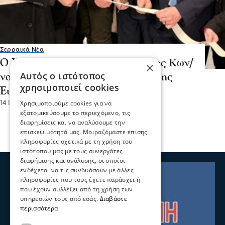
Σερραικά Νέα
Ο Υφυπουργός Παιδείας κ Βλάσης Κων/
×
Αυτός ο ιστότοπος
νος εγκαινίασε το Σχολείο Δεύτερης
χρησιμοποιεί cookies
Ευκαιρίας στο Δήμο Ηράκλειας
Χρησιμοποιούμε cookies για να
14 Ιαν 2026, 20:40
εξατομικεύσουμε το περιεχόμενο, τις
διαφημίσεις και να αναλύσουμε την
επισκεψιμότητά μας. Μοιραζόμαστε επίσης
πληροφορίες σχετικά με τη χρήση του
ιστότοπού μας με τους συνεργάτες
διαφήμισης και ανάλυσης, οι οποίοι
ενδέχεται να τις συνδυάσουν με άλλες
πληροφορίες που τους έχετε παράσχει ή
που έχουν συλλέξει από τη χρήση των
υπηρεσιών τους από εσάς.
Διαβάστε
περισσότερα