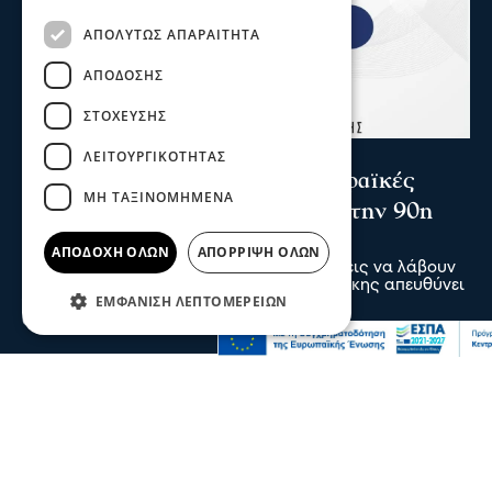
ΑΠΟΛΎΤΩΣ ΑΠΑΡΑΊΤΗΤΑ
ΑΠΌΔΟΣΗΣ
ΣΤΌΧΕΥΣΗΣ
Σερραικά Νέα
ΛΕΙΤΟΥΡΓΙΚΌΤΗΤΑΣ
Το Επιμελητήριο καλεί τις Σερραϊκές
ΜΗ ΤΑΞΙΝΟΜΗΜΈΝΑ
επιχειρήσεις να λάβουν μέρος στην 90η
Δ.Ε.Θ.
ΑΠΟΔΟΧΉ ΌΛΩΝ
ΑΠΌΡΡΙΨΗ ΌΛΩΝ
Πρόσκληση προς τις Σερραϊκές επιχειρήσεις να λάβουν
μέρος στην 90η Διεθνή Έκθεση Θεσσαλονίκης απευθύνει
ΕΜΦΆΝΙΣΗ ΛΕΠΤΟΜΕΡΕΙΏΝ
το Επιμελητήριο Σερρών
05 Αυγ 2026, 20:28