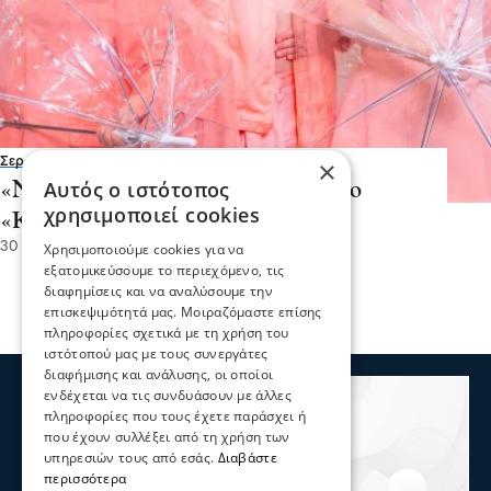
Σερραικά Νέα
×
Αυτός ο ιστότοπος
«ΝΕΦΕΛΕΣ» του Αριστοφάνη στο
χρησιμοποιεί cookies
«Καλοκαίρι της κωμωδίας 2026»
30 Ιου 2026, 19:50
Χρησιμοποιούμε cookies για να
εξατομικεύσουμε το περιεχόμενο, τις
διαφημίσεις και να αναλύσουμε την
επισκεψιμότητά μας. Μοιραζόμαστε επίσης
πληροφορίες σχετικά με τη χρήση του
ιστότοπού μας με τους συνεργάτες
διαφήμισης και ανάλυσης, οι οποίοι
ενδέχεται να τις συνδυάσουν με άλλες
πληροφορίες που τους έχετε παράσχει ή
που έχουν συλλέξει από τη χρήση των
υπηρεσιών τους από εσάς.
Διαβάστε
περισσότερα