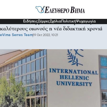
Σερραικά Νέα
Ειδήσεις
Σέρρες
Σχόλια
Πολιτική
Ψυχαγωγία
Στο ΔΙΠΑΕ Σερρών: Ξεκίνησε με τους
καλύτερους οιωνούς η νέα διδακτική χρονιά
eVima Serres Team
19 Οκτ 2022, 10:21