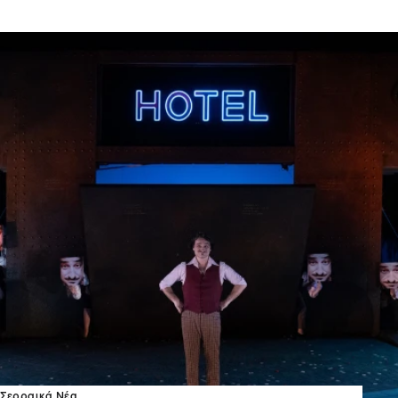
Σερραικά Νέα