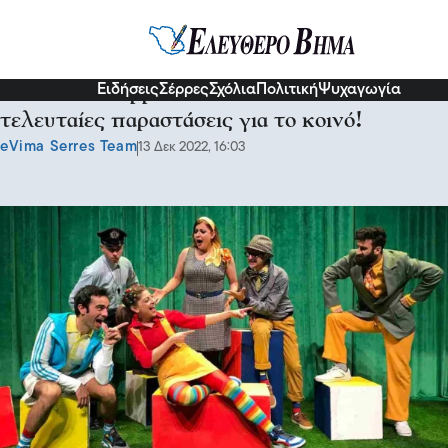
Σερραικά Νέα
Ειδήσεις
Σέρρες
Σχόλια
Πολιτική
Ψυχαγωγία
ΔΗΠΕΘΕ Σερρών – “Ο ΜΟΡΜΟΛΗΣ: Δύο
τελευταίες παραστάσεις για το κοινό!
eVima Serres Team
13 Δεκ 2022, 16:03