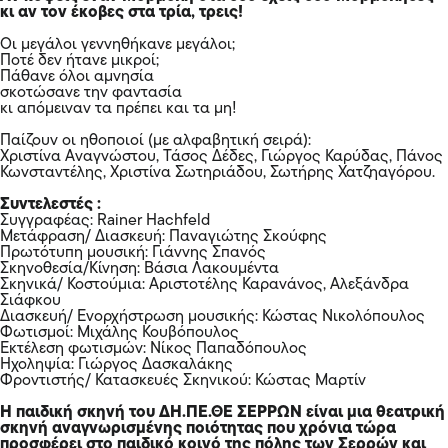
κι αν τον έκοβες στα τρία, τρεις!
Οι μεγάλοι γεννηθήκανε μεγάλοι;
Ποτέ δεν ήτανε μικροί;
Πάθανε όλοι αμνησία
σκοτώσανε την φαντασία
κι απόμειναν τα πρέπει και τα μη!
Παίζουν οι ηθοποιοί (με αλφαβητική σειρά):
Χριστίνα Αναγνώστου, Τάσος Δέδες, Γιώργος Καρύδας, Πάνος
Κωνσταντέλης, Χριστίνα Σωτηριάδου, Σωτήρης Χατζηαγόρου.
Συντελεστές :
Συγγραφέας: Rainer Hachfeld
Μετάφραση/ Διασκευή: Παναγιώτης Σκούφης
Πρωτότυπη μουσική: Γιάννης Σπανός
Σκηνοθεσία/Κίνηση: Βάσια Λακουμέντα
Σκηνικά/ Κοστούμια: Αριστοτέλης Καρανάνος, Αλεξάνδρα
Σιάφκου
Διασκευή/ Ενορχήστρωση μουσικής: Κώστας Νικολόπουλος
Φωτισμοί: Μιχάλης Κουβόπουλος
Εκτέλεση φωτισμών: Νίκος Παπαδόπουλος
Ηχοληψία: Γιώργος Δασκαλάκης
Φροντιστής/ Κατασκευές Σκηνικού: Κώστας Μαρτίν
Η παιδική σκηνή του ΔΗ.ΠΕ.ΘΕ ΣΕΡΡΩΝ είναι μια θεατρική
σκηνή αναγνωρισμένης ποιότητας που χρόνια τώρα
προσφέρει στο παιδικό κοινό της πόλης των Σερρών και