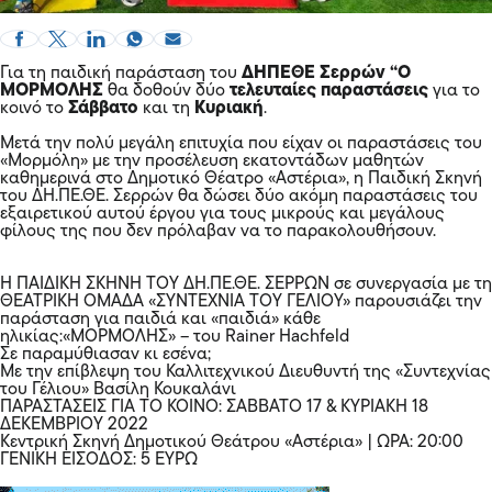
Για τη παιδική παράσταση του
ΔΗΠΕΘΕ Σερρών “Ο
ΜΟΡΜΟΛΗΣ
θα δοθούν δύο
τελευταίες παραστάσεις
για το
κοινό το
Σάββατο
και τη
Κυριακή
.
Μετά την πολύ μεγάλη επιτυχία που είχαν οι παραστάσεις του
«Μορμόλη» με την προσέλευση εκατοντάδων μαθητών
καθημερινά στο Δημοτικό Θέατρο «Αστέρια», η Παιδική Σκηνή
του ΔΗ.ΠΕ.ΘΕ. Σερρών θα δώσει δύο ακόμη παραστάσεις του
εξαιρετικού αυτού έργου για τους μικρούς και μεγάλους
φίλους της που δεν πρόλαβαν να το παρακολουθήσουν.
Η ΠΑΙΔΙΚΗ ΣΚΗΝΗ ΤΟΥ ΔΗ.ΠΕ.ΘΕ. ΣΕΡΡΩΝ σε συνεργασία με τη
ΘΕΑΤΡΙΚΗ ΟΜΑΔΑ «ΣΥΝΤΕΧΝΙΑ ΤΟΥ ΓΕΛΙΟΥ» παρουσιάζει την
παράσταση για παιδιά και «παιδιά» κάθε
ηλικίας:«ΜΟΡΜΟΛΗΣ» – του Rainer Hachfeld
Σε παραμύθιασαν κι εσένα;
Με την επίβλεψη του Καλλιτεχνικού Διευθυντή της «Συντεχνίας
του Γέλιου» Βασίλη Κουκαλάνι
ΠΑΡΑΣΤΑΣΕΙΣ ΓΙΑ ΤΟ ΚΟΙΝΟ: ΣΑΒΒΑΤΟ 17 & ΚΥΡΙΑΚΗ 18
ΔΕΚΕΜΒΡΙΟΥ 2022
Κεντρική Σκηνή Δημοτικού Θεάτρου «Αστέρια» | ΩΡΑ: 20:00
ΓΕΝΙΚΗ ΕΙΣΟΔΟΣ: 5 ΕΥΡΩ