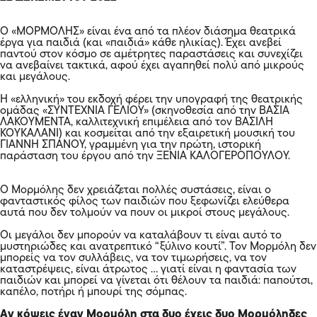
Ο «ΜΟΡΜΟΛΗΣ» είναι ένα από τα πλέον διάσημα θεατρικά
έργα για παιδιά (και «παιδιά» κάθε ηλικίας). Έχει ανεβεί
παντού στον κόσμο σε αμέτρητες παραστάσεις και συνεχίζει
να ανεβαίνει τακτικά, αφού έχει αγαπηθεί πολύ από μικρούς
και μεγάλους.
Η «ελληνική» του εκδοχή φέρει την υπογραφή της θεατρικής
ομάδας «ΣΥΝΤΕΧΝΙΑ ΓΕΛΙΟΥ» (σκηνοθεσία από την ΒΑΣΙΑ
ΛΑΚΟΥΜΕΝΤΑ, καλλιτεχνική επιμέλεια από τον ΒΑΣΙΛΗ
ΚΟΥΚΑΛΑΝΙ) και κοσμείται από την εξαιρετική μουσική του
ΓΙΑΝΝΗ ΣΠΑΝΟΥ, γραμμένη για την πρώτη, ιστορική
παράσταση του έργου από την ΞΕΝΙΑ ΚΑΛΟΓΕΡΟΠΟΥΛΟΥ.
Ο Μορμόλης δεν χρειάζεται πολλές συστάσεις, είναι ο
φανταστικός φίλος των παιδιών που ξεφωνίζει ελεύθερα
αυτά που δεν τολμούν να πουν οι μικροί στους μεγάλους.
Οι μεγάλοι δεν μπορούν να καταλάβουν τι είναι αυτό το
μυστηριώδες και ανατρεπτικό “ξύλινο κουτί”. Τον Μορμόλη δεν
μπορείς να τον συλλάβεις, να τον τιμωρήσεις, να τον
καταστρέψεις, είναι άτρωτος … γιατί είναι η φαντασία των
παιδιών και μπορεί να γίνεται ότι θέλουν τα παιδιά: παπούτσι,
καπέλο, ποτήρι ή μπουρί της σόμπας.
Αν κόψεις έναν Μορμόλη στα δυο έχεις δυο Μορμόληδες