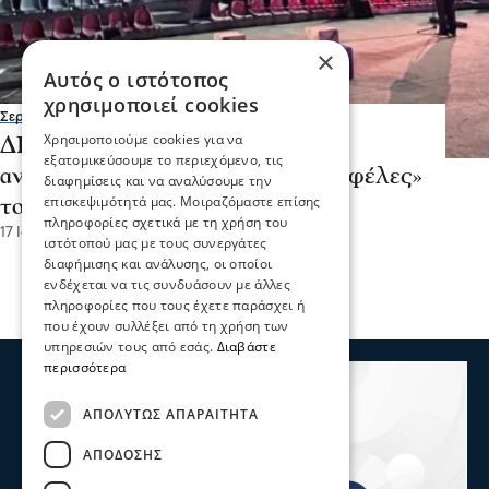
×
Αυτός ο ιστότοπος
χρησιμοποιεί cookies
Σερραικά Νέα
Χρησιμοποιούμε cookies για να
ΔΗΠΕΘΕ Σερρών -Μεγάλη
εξατομικεύσουμε το περιεχόμενο, τις
ανταπόκριση του κοινού στις «Νεφέλες»
διαφημίσεις και να αναλύσουμε την
επισκεψιμότητά μας. Μοιραζόμαστε επίσης
του Αριστοφάνη
πληροφορίες σχετικά με τη χρήση του
17 Ιου 2026, 18:15
ιστότοπού μας με τους συνεργάτες
διαφήμισης και ανάλυσης, οι οποίοι
ενδέχεται να τις συνδυάσουν με άλλες
πληροφορίες που τους έχετε παράσχει ή
που έχουν συλλέξει από τη χρήση των
υπηρεσιών τους από εσάς.
Διαβάστε
περισσότερα
ΑΠΟΛΎΤΩΣ ΑΠΑΡΑΊΤΗΤΑ
ΑΠΌΔΟΣΗΣ