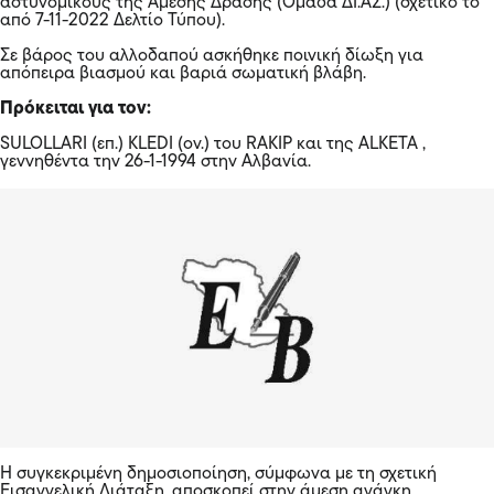
Η συγκεκριμένη δημοσιοποίηση, σύμφωνα με τη σχετική
Εισαγγελική Διάταξη, αποσκοπεί στην άμεση ανάγκη
προστασίας του κοινωνικού συνόλου από την εγκληματική
δράση του κατηγορουμένου, στην πληρέστερη διερεύνηση
τέλεσης και άλλων ομοειδούς βαρύτητας αξιόποινων
πράξεων σε βάρος απροσδιορίστου εισέτι αριθμού παθόντων
και στην ευχερέστερη ικανοποίηση της ποινικής αξίωσης της
Πολιτείας για τον κολασμό των εγκλημάτων που τέλεσε,
προκειμένου να αποτραπεί η διάπραξη άλλων εγκληματικών
ενεργειών από τον ανωτέρω, καθώς και στη διερεύνηση της
συμμετοχής αυτού και σε άλλες αξιόποινες πράξεις.
Στο πλαίσιο αυτό, παρακαλούνται οι πολίτες να επικοινωνούν
με τους τηλεφωνικούς αριθμούς
210-4254355
του Τ.Α.
Νίκαιας- Αγ. Ι. Ρέντη και
210-6411111
της Διεύθυνσης
Ασφάλειας Αττικής, για την παροχή οποιασδήποτε σχετικής
πληροφορίας. Σημειώνεται ότι διασφαλίζεται η ανωνυμία και
το απόρρητο της επικοινωνίας.
Επισημαίνεται ότι η συγκεκριμένη δημοσιοποίηση είναι
χρονικής διάρκειας μέχρι την 13:00 ώρα της 10-4-2023,
σύμφωνα με την Εισαγγελική Διάταξη. Πέραν του χρονικού
αυτού ορίου δεν επιτρέπεται και αντίκειται στο νόμο, η
διατήρηση ή/και αναπαραγωγή της δημοσιοποίησης των
παραπάνω στοιχείων.