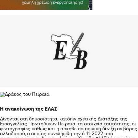
Η ανακοίνωση της ΕΛΑΣ
Δίνονται στη δημοσιότητα, κατόπιν σχετικής Διάταξης της
Εισαγγελίας Πρωτοδικών Πειραιά, τα στοιχεία ταυτότητας, οι
φωτογραφίες καθώς και η ασκηθείσα ποινική δίωξη σε βάρος
αλλοδαπού, ο οποίος συνελήφθη την 6-11-2022 από
αστυνομικούς της Άμεσης Δράσης (Ομάδα ΔΙ.ΑΣ.) (σχετικό το
από 7-11-2022 Δελτίο Τύπου).
Σε βάρος του αλλοδαπού ασκήθηκε ποινική δίωξη για
απόπειρα βιασμού και βαριά σωματική βλάβη.
Πρόκειται για τον:
SULOLLARI (επ.) KLEDI (ον.) του RAKIP και της ALKETA ,
γεννηθέντα την 26-1-1994 στην Αλβανία.