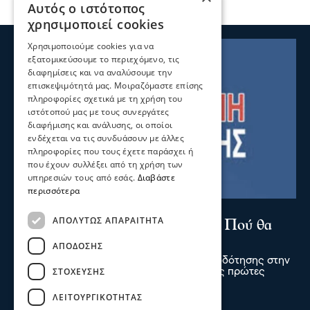
06 Αυγ 2026, 22:06
Αυτός ο ιστότοπος
χρησιμοποιεί cookies
Χρησιμοποιούμε cookies για να
εξατομικεύσουμε το περιεχόμενο, τις
διαφημίσεις και να αναλύσουμε την
επισκεψιμότητά μας. Μοιραζόμαστε επίσης
πληροφορίες σχετικά με τη χρήση του
ιστότοπού μας με τους συνεργάτες
διαφήμισης και ανάλυσης, οι οποίοι
ενδέχεται να τις συνδυάσουν με άλλες
πληροφορίες που τους έχετε παράσχει ή
που έχουν συλλέξει από τη χρήση των
υπηρεσιών τους από εσάς.
Διαβάστε
περισσότερα
ΑΠΟΛΎΤΩΣ ΑΠΑΡΑΊΤΗΤΑ
ΑΠΌΔΟΣΗΣ
ΣΤΌΧΕΥΣΗΣ
Πολιτική
Χρηματοδότηση 204,6 εκατ. ευρώ από το
ΛΕΙΤΟΥΡΓΙΚΌΤΗΤΑΣ
Εθνικό Πρόγραμμα Ανάπτυξης για την