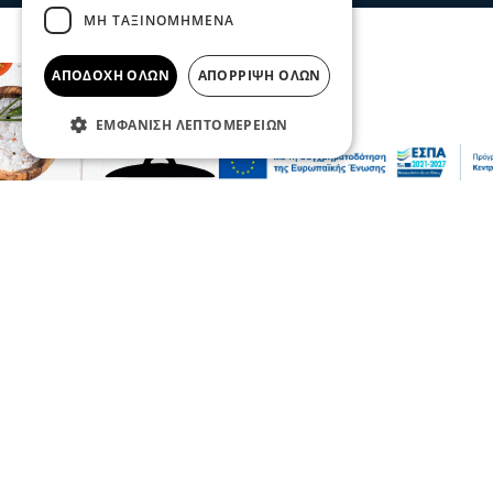
ανάπλαση της ΔΕΘ
ΜΗ ΤΑΞΙΝΟΜΗΜΈΝΑ
06 Αυγ 2026, 21:56
ΑΠΟΔΟΧΉ ΌΛΩΝ
ΑΠΌΡΡΙΨΗ ΌΛΩΝ
Επικαιρότητα
Θεσσαλονίκη: Παράσυρση πεζού από ΙΧ
ΕΜΦΆΝΙΣΗ ΛΕΠΤΟΜΕΡΕΙΏΝ
στον Δενδροπόταμο - Μεταφέρθηκε στο
νοσοκομείο
06 Αυγ 2026, 20:18
Επικαιρότητα
Τουλάχιστον 25 τραυματίες, οι επτά
σοβαρά, από σύγκρουση δύο τραμ στο
Γκελζενκίρχεν της Γερμανίας
06 Αυγ 2026, 20:16
Επικαιρότητα
Πυρκαγιές: 325 αυτοψίες κτιρίων στις
πληγείσες περιοχές, 118
χαρακτηρίστηκαν κόκκινα