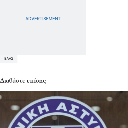
Επικαιρότητα
ΕΛΑΣ: Αυξημένα μέτρα και εντατικοί
έλεγχοι της Τροχαίας ενόψει του
εορτασμού της Πεντηκοστής και του
Αγίου Πνεύματος
27 Μαΐ 2026, 17:37