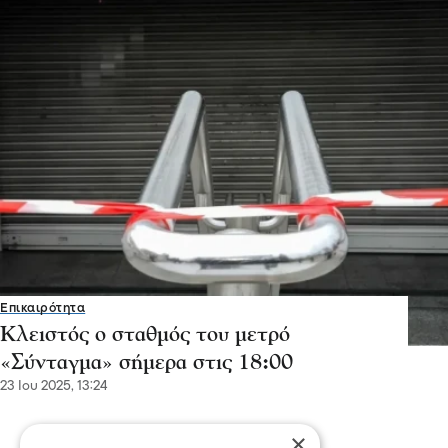
Σερραικά Νέα
Έκτακτη Ανακοίνωση ΔΕΥΑΣ: Πού θα
γίνει αύριο διακοπή
Λόγω βλάβης θα σημειωθεί διακοπή υδροδότησης στην
Κουμαριά από τις 12 τα μεσάνυχτα έως τις πρώτες
πρωινές ώρες της Παρασκευής
×