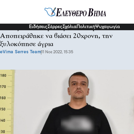
Κοινωνία
Ειδήσεις
Σέρρες
Σχόλια
Πολιτική
Ψυχαγωγία
Αυτός είναι ο “δράκος” του Πειραιά:
Αποπειράθηκε να βιάσει 20χρονη, την
ξυλοκόπησε άγρια
eVima Serres Team
11 Νοε 2022, 15:35