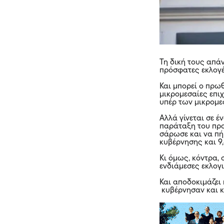
Τη δική τους απά
πρόσφατες εκλογ
Και μπορεί ο πρω
μικρομεσαίες επι
υπέρ των μικρομε
Αλλά γίνεται σε έ
παράταξη του προ
σάρωσε και να πή
κυβέρνησης και 9
Κι όμως, κόντρα, 
ενδιάμεσες εκλογι
Και αποδοκιμάζει
κυβέρνησαν και 