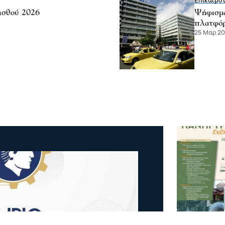
Επικαιρό
ισθού 2026
Ψήφισμα
πλατφό
25 Μαρ 20