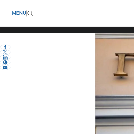
Έδωσαν ο
ΠΙΣΩ
MENU
Τη δική 
eVima Serres Team
3
Σερραικά Νέα