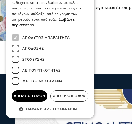
Επικαιρότητα
ενδέχεται να τις συνδυάσουν με άλλες
ΓΣΕΒΕΕ για αναπροσαρμογή κατώτατου μ
πληροφορίες που τους έχετε παράσχει ή
26 Μαρ 2026, 19:38
που έχουν συλλέξει από τη χρήση των
υπηρεσιών τους από εσάς.
Διαβάστε
περισσότερα
ΑΠΟΛΎΤΩΣ ΑΠΑΡΑΊΤΗΤΑ
ΑΠΌΔΟΣΗΣ
ΣΤΌΧΕΥΣΗΣ
ΛΕΙΤΟΥΡΓΙΚΌΤΗΤΑΣ
ΜΗ ΤΑΞΙΝΟΜΗΜΈΝΑ
ΑΠΟΔΟΧΉ ΌΛΩΝ
ΑΠΌΡΡΙΨΗ ΌΛΩΝ
ΕΜΦΆΝΙΣΗ ΛΕΠΤΟΜΕΡΕΙΏΝ