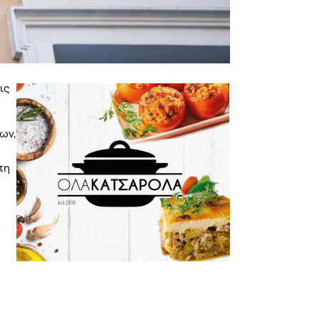
ις
ων,
τη