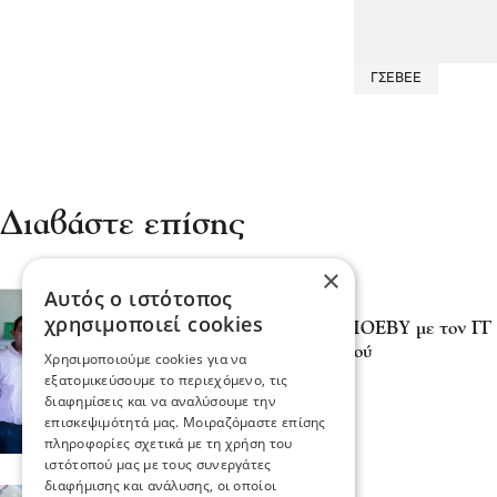
ΓΣΕΒΕΕ
Διαβάστε επίσης
×
Αυτός ο ιστότοπος
Επικαιρότητα
Κοινωνία
χρησιμοποιεί cookies
Συνάντηση ΓΣΕΒΕΕ – ΠΟΕΒΥ με τον ΓΓ 
τη διαχείριση του Γυαλιού
Χρησιμοποιούμε cookies για να
03 Αυγ 2026, 22:52
εξατομικεύσουμε το περιεχόμενο, τις
διαφημίσεις και να αναλύσουμε την
επισκεψιμότητά μας. Μοιραζόμαστε επίσης
πληροφορίες σχετικά με τη χρήση του
ιστότοπού μας με τους συνεργάτες
διαφήμισης και ανάλυσης, οι οποίοι