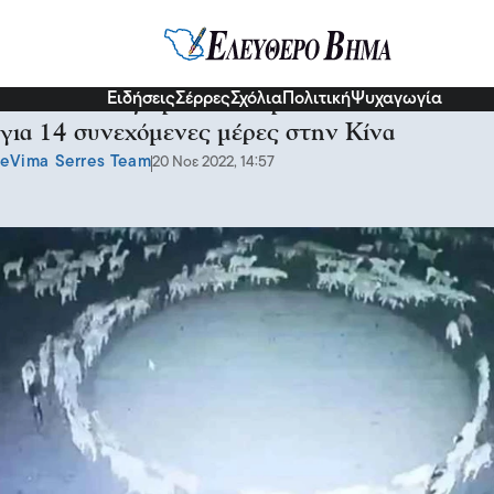
Κόσμος
Ειδήσεις
Σέρρες
Σχόλια
Πολιτική
Ψυχαγωγία
Εκατοντάδες πρόβατα περπατούν κυκλικά
για 14 συνεχόμενες μέρες στην Κίνα
eVima Serres Team
20 Νοε 2022, 14:57