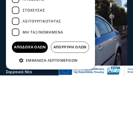
ΣΤΌΧΕΥΣΗΣ
ΛΕΙΤΟΥΡΓΙΚΌΤΗΤΑΣ
ΜΗ ΤΑΞΙΝΟΜΗΜΈΝΑ
ΑΠΟΔΟΧΉ ΌΛΩΝ
ΑΠΌΡΡΙΨΗ ΌΛΩΝ
ΕΜΦΆΝΙΣΗ ΛΕΠΤΟΜΕΡΕΙΏΝ
Σερραικά Νέα
Θρίλερ στις Σέρρες: Νεκρός 66χρονος στα
Ίβηρα – Έρευνα των Αρχών για τα αίτια
του θανάτου
Ο 66χρονος ήταν μόνιμος κάτοικος Γερμανίας και το
τελευταίο διάστημα βρισκόταν στην περιοχή
09 Αυγ 2026, 22:29