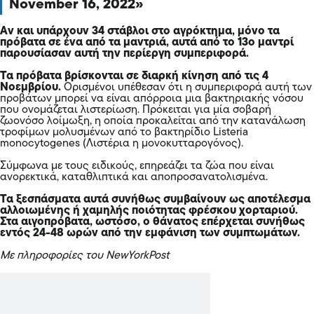
November 16, 2022
Αν και υπάρχουν 34 στάβλοι στο αγρόκτημα, μόνο τα
πρόβατα σε ένα από τα μαντριά, αυτά από το 13ο μαντρί
παρουσίασαν αυτή την περίεργη συμπεριφορά.
Τα πρόβατα βρίσκονται σε διαρκή κίνηση από τις 4
Νοεμβρίου.
Ορισμένοι υπέθεσαν ότι η συμπεριφορά αυτή των
προβάτων μπορεί να είναι απόρροια μια βακτηριακής νόσου
που ονομάζεται
λιστερίωση
. Πρόκειται για μία σοβαρή
ζωονόσο λοίμωξη, η οποία προκαλείται από την κατανάλωση
τροφίμων μολυσμένων από το βακτηρίδιο Listeria
monocytogenes (Λιστέρια η μονοκυτταρογόνος).
Σύμφωνα με τους ειδικούς, επηρεάζει τα ζώα που είναι
ανορεκτικά, καταθλιπτικά και αποπροσανατολισμένα.
Τα ξεσπάσματα αυτά συνήθως συμβαίνουν ως αποτέλεσμα
αλλοιωμένης ή χαμηλής ποιότητας φρέσκου χορταριού.
Στα αιγοπρόβατα, ωστόσο, ο θάνατος επέρχεται συνήθως
εντός 24-48 ωρών από την εμφάνιση των συμπτωμάτων.
Με πληροφορίες του NewYorkPost