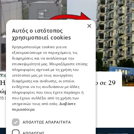
×
Αυτός ο ιστότοπος
χρησιμοποιεί cookies
Χρησιμοποιούμε cookies για να
εξατομικεύσουμε το περιεχόμενο, τις
διαφημίσεις και να αναλύσουμε την
επισκεψιμότητά μας. Μοιραζόμαστε επίσης
πληροφορίες σχετικά με τη χρήση του
ιστότοπού μας με τους συνεργάτες
Ψυχαγωγία
διαφήμισης και ανάλυσης, οι οποίοι
Η Κίνα έχτισε ένα 10ώροφο κτίριο σε 29
ενδέχεται να τις συνδυάσουν με άλλες
ώρες — Δείτε Πώς!
πληροφορίες που τους έχετε παράσχει ή
που έχουν συλλέξει από τη χρήση των
15 Ιου 2025, 13:44
υπηρεσιών τους από εσάς.
Διαβάστε
περισσότερα
ΑΠΟΛΎΤΩΣ ΑΠΑΡΑΊΤΗΤΑ
ΑΠΌΔΟΣΗΣ