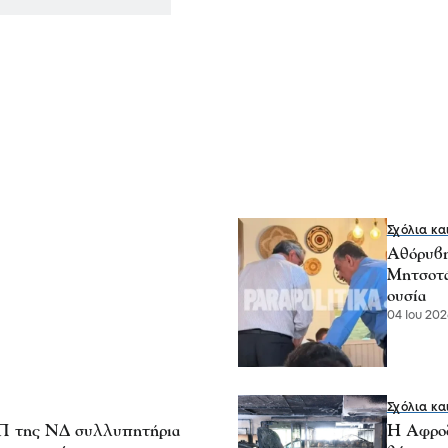
Σχόλια κα
Αθόρυβη
Μητσοτά
ουσία
04 Ιου 202
Σχόλια κα
ΕΠ της ΝΔ συλλυπητήρια
Η Αφροδ