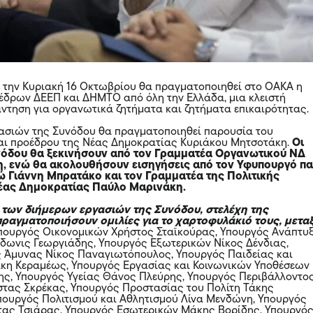
ι την Κυριακή 16 Οκτωβρίου θα πραγματοποιηθεί στο ΟΑΚΑ η
δρων ΔΕΕΠ και ΔΗΜΤΟ από όλη την Ελλάδα, μια κλειστή
ντηση για οργανωτικά ζητήματα και ζητήματα επικαιρότητας.
ασιών της Συνόδου θα πραγματοποιηθεί παρουσία του
ι προέδρου της Νέας Δημοκρατίας Κυριάκου Μητσοτάκη.
Οι
νόδου θα ξεκινήσουν από τον Γραμματέα Οργανωτικού ΝΔ
η, ενώ θα ακολουθήσουν εισηγήσεις από τον Υφυπουργό π
Γιάννη Μπρατάκο και τον Γραμματέα της Πολιτικής
Νέας Δημοκρατίας Παύλο Μαρινάκη.
α των διήμερων εργασιών της Συνόδου, στελέχη της
ραγματοποιήσουν ομιλίες για το χαρτοφυλάκιό τους, μετα
πουργός Οικονομικών Χρήστος Σταϊκούρας, Υπουργός Ανάπτυ
δωνις Γεωργιάδης, Υπουργός Εξωτερικών Νίκος Δένδιας,
ς Άμυνας Νίκος Παναγιωτόπουλος, Υπουργός Παιδείας και
κη Κεραμέως, Υπουργός Εργασίας και Κοινωνικών Υποθέσεων
ης, Υπουργός Υγείας Θάνος Πλεύρης, Υπουργός Περιβάλλοντο
στας Σκρέκας, Υπουργός Προστασίας του Πολίτη Τάκης
ουργός Πολιτισμού και Αθλητισμού Λίνα Μενδώνη, Υπουργός
τας Τσιάρας, Υπουργός Εσωτερικών Μάκης Βορίδης, Υπουργό