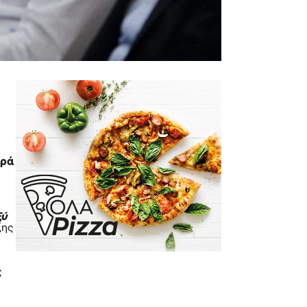
αρά
ξύ
ξης
ς
ς