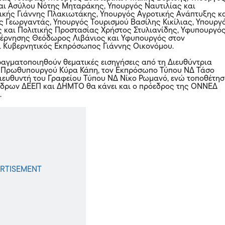
αι Ασύλου Νότης Μηταράκης, Υπουργός Ναυτιλίας και
ικής Γιάννης Πλακιωτάκης, Υπουργός Αγροτικής Ανάπτυξης κ
 Γεωργαντάς, Υπουργός Τουρισμού Βασίλης Κικίλιας, Υπουργ
ς και Πολιτικής Προστασίας Χρήστος Στυλιανίδης, Υφυπουργό
έρνησης Θεόδωρος Λιβάνιος και Υφυπουργός στον
 Κυβερνητικός Εκπρόσωπος Γιάννης Οικονόμου.
αγματοποιηθούν θεματικές εισηγήσεις από τη Διευθύντρια
υ Πρωθυπουργού Κύρα Κάπη, τον Εκπρόσωπο Τύπου ΝΔ Τάσο
Διευθυντή του Γραφείου Τύπου ΝΔ Νίκο Ρωμανό, ενώ τοποθέτη
έδρων ΔΕΕΠ και ΔΗΜΤΟ θα κάνει και ο πρόεδρος της ΟΝΝΕΔ
.