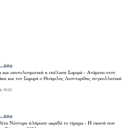
ι...άλλα
 και αποτελεσματική η επέλαση Σαμαρά - Ανάμεσα στον
κη και τον Σαμαρά ο Θεόφιλος Λεονταρίδης συγκολλητική
6, 19:03
ι...άλλα
ίτη Νέστορα πλήρωσε ακριβά το τίμημα - Η σκηνή που