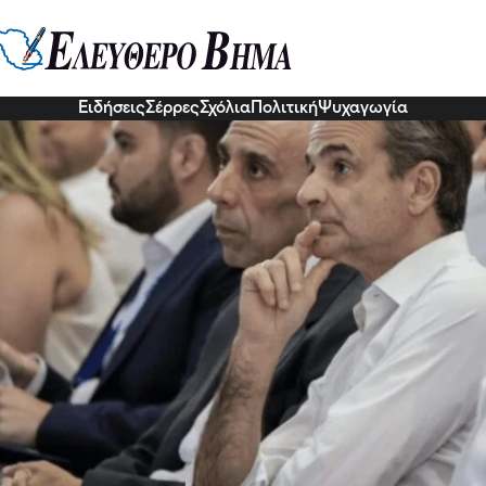
τοκύριακο στην Αθήνα: Σύνοδος
3 Οκτ 2022, 18:00
Ειδήσεις
Σέρρες
Σχόλια
Πολιτική
Ψυχαγωγία