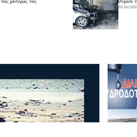
 της μητέρας της
θύμισε τ
02 Ιου 202