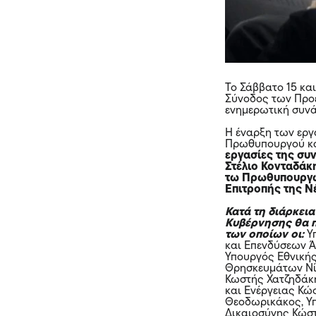
Το Σάββατο 15 κα
Σύνοδος των Προέ
ενημερωτική συνά
Η έναρξη των εργ
Πρωθυπουργού κα
εργασίες της συ
Στέλιο Κονταδάκ
τω Πρωθυπουργώ 
Επιτροπής της 
Κατά τη διάρκει
Κυβέρνησης θα π
των οποίων οι:
Υ
και Επενδύσεων Ά
Υπουργός Εθνική
Θρησκευμάτων Νί
Κωστής Χατζηδάκ
και Ενέργειας Κώ
Θεοδωρικάκος, Υπ
Δικαιοσύνης Κώσ