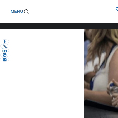
Το Σαββα
ΠΙΣΩ
MENU
ΔΗΜΤΟ
eVima Serres Team
1
Σερραικά Νέα