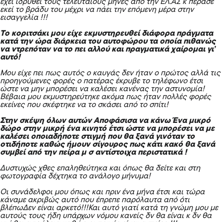
έχει ιδρυθεί τους τελευταίους μήνες από την
ΕΛ.ΑΣ
κ πέρασε
εκεί το βράδυ του μέχρι να πάει την επόμενη μέρα στην
εισαγγελία !!!
Το κοριτσάκι μου ε
ίχε εκμυστηρευθεί διάφορα πράγματα
κατά την ώρα διάρκεια του αυτοφώρου τα οποία πιθανώς
να ντρεπόταν να το πει αλλού και πραγματικά χαίρομαι γι’
αυτό!
Μου είχε πει πως αυτός ο καυγάς δεν ήταν ο πρώτος αλλά τις
προηγούμενες φορές ο πατέρας έκρυβε το τηλέφωνο έτσι
ώστε να μην μπορέσει να καλέσει κανένας την αστυνομία!
Βέβαια μου εκμυστηρεύτηκε ακόμα πως ήταν πολλές φορές
εκείνες που σκέφτηκε να το σκάσει από το σπίτι!
Στην σκέψη όλων αυτών Αποφάσισα να κάνω Ένα μικρό
δώρο στην μικρή ένα κινητό έτσι ώστε να μπορέσει να με
καλέσει οποιαδήποτε στιγμή που θα ξανά γινόταν το
οτιδήποτε καθώς ήμουν σίγουρος πως κάτι κακό θα ξανά
συμβεί από την πείρα μ σ αντίστοιχα περιστατικά !
Δυστυχώς χθες επαληθεύτηκα και όπως θα δείτε και στη
φωτογραφία δέχτηκα το ανάλογο μήνυμα!
Οι συνάδελφοι μου όπως και πριν ένα μήνα έτσι και τώρα
κάναμε ακριβώς αυτό που έπρεπε παρόλαυτα από ότι
βλέπωΔεν είναι αρκετό!!!Και αυτό γιατί κατά τη γνώμη μου με
αυτούς τους ήδη υπάρχων νόμου κανείς δν θα είναι κ δν θα