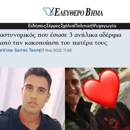
Κοινωνία
Ειδήσεις
Σέρρες
Σχόλια
Πολιτική
Ψυχαγωγία
Ενδοοικογενειακή βία: Ο νεαρός Έλληνας
αστυνομικός που έσωσε 3 ανήλικα αδέρφια
από την κακοποίηση του πατέρα τους
eVima Serres Team
07 Νοε 2022, 11:48