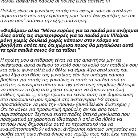
νιώθει ασφάλεια καθώς οι ποινές είναι αστείες !!!
Πολλές είναι οι γυναίκες αυτές που έχουμε πάει σε ανάλογα
περιστατικά που στην ερώτηση μου “γιατί δεν χωρίζεις με τον
άντρα σου” παίρνω την εξής απάντηση.
«Φοβάμαι» αλλα
“Μένω κυρίως για τα παιδιά μου ανέχομαι
όλες αυτές τις συμπεριφορές για τα παιδιά μου !!!!είμαι
μόνη χωρίς δουλειά χωρίς κάποιον στον κόσμο να
βοηθήσει οπότε πες ότι χώρισα ποιος θα μεγαλώσει αυτά
τα τρία παιδιά ποιος θα τα ταΐσει ”
Η πρώτη μου αντίδραση είναι να της απαντήσω μην τα
σκέφτεσαι αυτά σκέψου το καλό σου το καλό των παιδιών σου
και σήκω φύγε αλλά εάν θέλω να είμαι λίγο ρεαλιστής και
μπω λίγο στη θέση της γυναίκας εάν δεν υπάρχει κάποια
βοήθεια για αυτές τις γυναίκες κι αυτά τα παιδιά από το
κράτος οικονομική πάντα και όχι μόνο πως ακριβώς θέλουμε
να πάρουν τη ζωή στα χέρια τους και να ζήσουν μια ζωή
καθώς πρέπει ;;;;;
έτυχε πρώτα να κάνω αυτή την δημοσίευση
στο προσωπικό μου προφίλ στο ίνσταγκραμ 1-2 άτομα
προσπάθησαν να μου την «πούνε»
(συνάδελφοι δυστυχώς )
Οτι το κάνω για προσωπική προβολή αν και από τους
περισσότερους δέχτηκα εκατοντάδες θετικά μηνύματα που
πραγματικά με χαροποιεί ιδιαίτερα !! απλά θα ήθελα να
τονίσω πως δημοσιεύω αυτό το περιστατικό για να
ευαισθητοποιηθούν κάποιοι άνθρωποι κάποιες υπηρεσίες και
σωθεί αυτή οικογένεια όπως και νομίζω πως κάτι έχω πετύχει