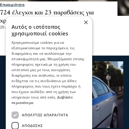
Επικαιρότητα
724 έλεγχοι και 23 παραβάσεις για
×
χρήση προστατευτικού κράνους
Αυτός ο ιστότοπος
28 Απρ 2026, 20:21
χρησιμοποιεί cookies
Χρησιμοποιούμε cookies για να
εξατομικεύσουμε το περιεχόμενο, τις
διαφημίσεις και να αναλύσουμε την
επισκεψιμότητά μας. Μοιραζόμαστε επίσης
πληροφορίες σχετικά με τη χρήση του
ιστότοπού μας με τους συνεργάτες
διαφήμισης και ανάλυσης, οι οποίοι
ενδέχεται να τις συνδυάσουν με άλλες
πληροφορίες που τους έχετε παράσχει ή
που έχουν συλλέξει από τη χρήση των
υπηρεσιών τους από εσάς.
Διαβάστε
περισσότερα
ΑΠΟΛΎΤΩΣ ΑΠΑΡΑΊΤΗΤΑ
ΑΠΌΔΟΣΗΣ