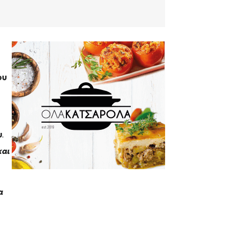
ου
υ
.
και
α