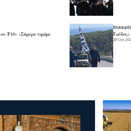
Επικαιρό
του F16: «Σήμερα τιμάμε
Γαύδος:
28 Οκτ 202