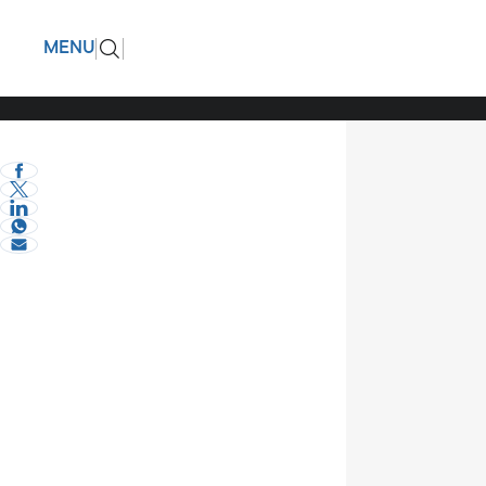
Για την 
ΠΙΣΩ
MENU
Σερραική
eVima Serres Team
3
Σερραικά Νέα