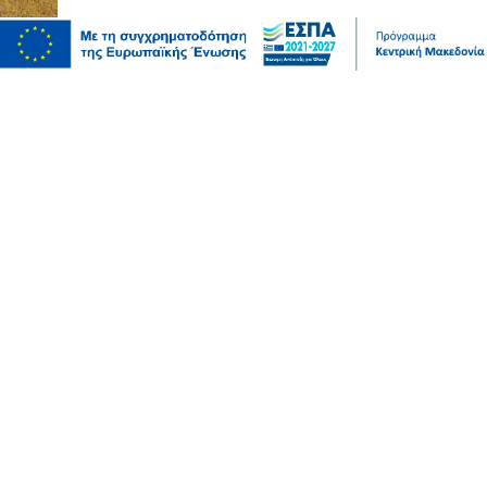
Σερραικά Νέα
Δωρεά ιατρικού υλικού από το Κέντρο Κοινωνικής
Πρόνοιας Κεντρικής Μακεδονίας προς το Νοσοκομείο
Σερρών
πριν 15 λεπτά
Πολιτική
Γιάννης Βρούτσης: «Ιστορική εξέλιξη για την Πάρο
και την Αντίπαρο»
πριν 20 λεπτά
Πολιτική
ΥΦΥΠΕΞ Χατζηβασιλείου στον ΣΚΑΪ: Ψήφος
εμπιστοσύνης στην Ελλάδα η είσοδος της Meridiam
στο GSI - Η Αντιπολίτευση να αφήσει τις μικρότητες
στην άκρη