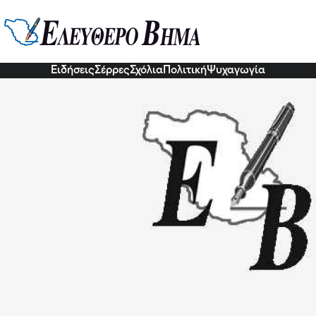
επέτειο της 28ης Οκτωβρίου: Μέ
 παρέλαση
1 Οκτ 2022, 19:47
Ειδήσεις
Σέρρες
Σχόλια
Πολιτική
Ψυχαγωγία