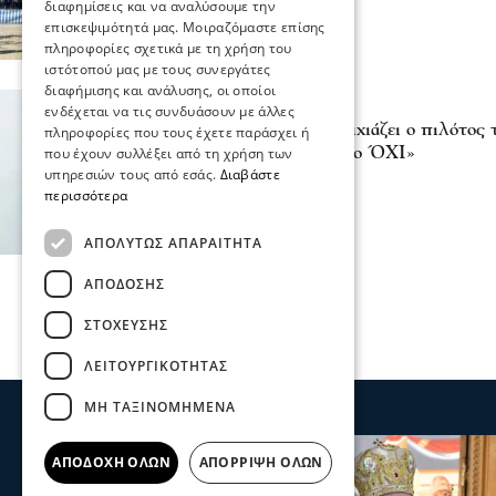
διαφημίσεις και να αναλύσουμε την
επισκεψιμότητά μας. Μοιραζόμαστε επίσης
πληροφορίες σχετικά με τη χρήση του
ιστότοπού μας με τους συνεργάτες
διαφήμισης και ανάλυσης, οι οποίοι
Επικαιρότητα
ενδέχεται να τις συνδυάσουν με άλλες
28η Οκτωβρίου: Ανατριχιάζει ο πιλότος 
πληροφορίες που τους έχετε παράσχει ή
που έχουν συλλέξει από τη χρήση των
εκείνους που ύψωσαν το ΌΧΙ»
υπηρεσιών τους από εσάς.
Διαβάστε
28 Οκτ 2025, 19:03
περισσότερα
ΑΠΟΛΎΤΩΣ ΑΠΑΡΑΊΤΗΤΑ
ΑΠΌΔΟΣΗΣ
ΣΤΌΧΕΥΣΗΣ
ΛΕΙΤΟΥΡΓΙΚΌΤΗΤΑΣ
ΜΗ ΤΑΞΙΝΟΜΗΜΈΝΑ
ΑΠΟΔΟΧΉ ΌΛΩΝ
ΑΠΌΡΡΙΨΗ ΌΛΩΝ