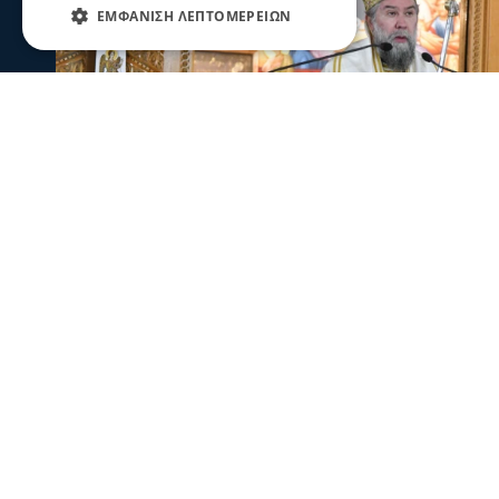
ΕΜΦΆΝΙΣΗ ΛΕΠΤΟΜΕΡΕΙΏΝ
Σερραικά Νέα
Σερρών Θεολόγος: «Λάμψον και σε 
το Φως Σου το αιώνιον!»