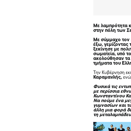
Με λαμπρότητα κ
στην πόλη των Σ
Με σύμμαχο τον 
έξω, γεμίζοντας 
ξεκίνησε με πολι
σωματεία, υπό τ
ακολούθησαν τα 
τμήματα του Ελλ
Την Κυβέρνηση ε
Καραμανλής,
ενώ
Φυσικά τις εντυ
με περίσσια εθν
Κωνσταντίνου Κα
Να πούμε ένα με
γυμνασίων και τω
άλλη μια φορά δ
τη μεταλαμπάδευ