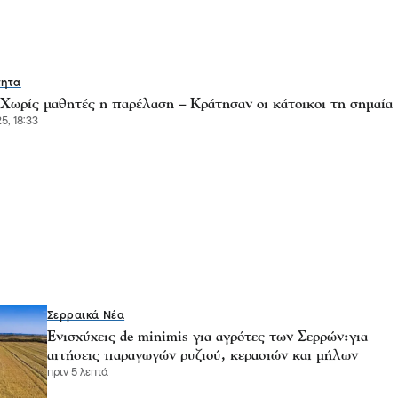
τητα
 Χωρίς μαθητές η παρέλαση – Κράτησαν οι κάτοικοι τη σημαία
5, 18:33
Σερραικά Νέα
Ενισχύχεις de minimis για αγρότες των Σερρών:για
αιτήσεις παραγωγών ρυζιού, κερασιών και μήλων
πριν 5 λεπτά