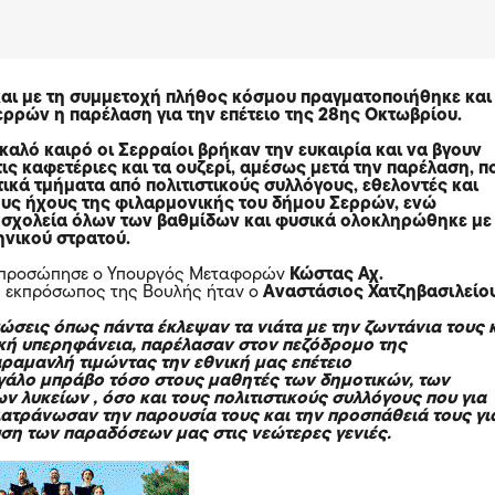
αι με τη συμμετοχή πλήθος κόσμου πραγματοποιήθηκε και
ερρών η παρέλαση για την επέτειο της 28ης Οκτωβρίου.
καλό καιρό οι Σερραίοι βρήκαν την ευκαιρία και να βγουν
τις καφετέριες και τα ουζερί, αμέσως μετά την παρέλαση, π
τικά τμήματα από πολιτιστικούς συλλόγους, εθελοντές και
ους ήχους της φιλαρμονικής του δήμου Σερρών, ενώ
σχολεία όλων των βαθμίδων και φυσικά ολοκληρώθηκε με
ηνικού στρατού.
κπροσώπησε ο Υπουργός Μεταφορών
Κώστας Αχ.
 εκπρόσωπος της Βουλής ήταν ο
Αναστάσιος Χατζηβασιλείο
πώσεις όπως πάντα έκλεψαν τα νιάτα με την ζωντάνια τους 
ική υπερηφάνεια, παρέλασαν στον πεζόδρομο της
ραμανλή τιμώντας την εθνική μας επέτειο
γάλο μπράβο τόσο στους μαθητές των δημοτικών, των
ν λυκείων , όσο και τους πολιτιστικούς συλλόγους που για
ιατράνωσαν την παρουσία τους και την προσπάθειά τους γι
ση των παραδόσεων μας στις νεώτερες γενιές.