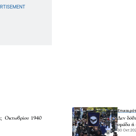
Επικαιρό
8ης Οκτωβρίου 1940
Δεν δόθ
ομάδα ή
30 Οκτ 202