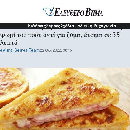
Γεύσεις
Ειδήσεις
Σέρρες
Σχόλια
Πολιτική
Ψυχαγωγία
Εύκολη συνταγή για καταπληκτική πίτσα με
ψωμί του τοστ αντί για ζύμη, έτοιμη σε 35
λεπτά
eVima Serres Team
22 Οκτ 2022, 08:16