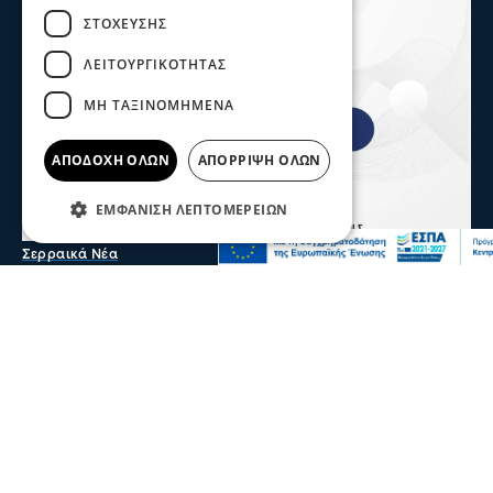
ΣΤΌΧΕΥΣΗΣ
ΛΕΙΤΟΥΡΓΙΚΌΤΗΤΑΣ
ΜΗ ΤΑΞΙΝΟΜΗΜΈΝΑ
ΑΠΟΔΟΧΉ ΌΛΩΝ
ΑΠΌΡΡΙΨΗ ΌΛΩΝ
ΕΜΦΆΝΙΣΗ ΛΕΠΤΟΜΕΡΕΙΏΝ
Σερραικά Νέα
Το Επιμελητήριο καλεί τις Σερραϊκές
επιχειρήσεις να λάβουν μέρος στην 90η
Δ.Ε.Θ.
Πρόσκληση προς τις Σερραϊκές επιχειρήσεις να λάβουν
μέρος στην 90η Διεθνή Έκθεση Θεσσαλονίκης απευθύνει
το Επιμελητήριο Σερρών
05 Αυγ 2026, 20:28