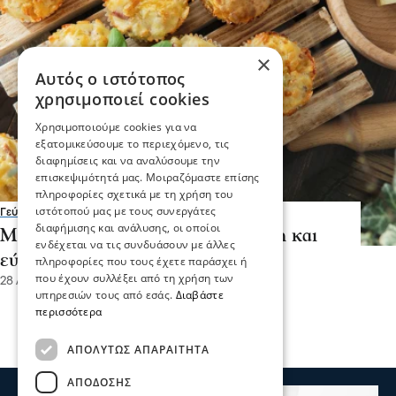
×
Αυτός ο ιστότοπος
χρησιμοποιεί cookies
Χρησιμοποιούμε cookies για να
εξατομικεύσουμε το περιεχόμενο, τις
διαφημίσεις και να αναλύσουμε την
επισκεψιμότητά μας. Μοιραζόμαστε επίσης
πληροφορίες σχετικά με τη χρήση του
ιστότοπού μας με τους συνεργάτες
Γεύσεις
διαφήμισης και ανάλυσης, οι οποίοι
Μάφιν φέτας με 3 υλικά: Γρήγορη και
ενδέχεται να τις συνδυάσουν με άλλες
εύκολη συνταγή
πληροφορίες που τους έχετε παράσχει ή
που έχουν συλλέξει από τη χρήση των
28 Αυγ 2025, 12:41
υπηρεσιών τους από εσάς.
Διαβάστε
περισσότερα
ΑΠΟΛΎΤΩΣ ΑΠΑΡΑΊΤΗΤΑ
ΑΠΌΔΟΣΗΣ