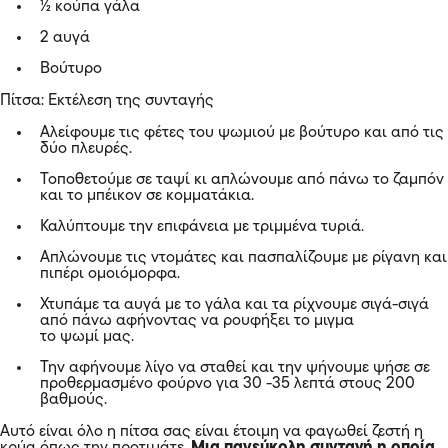
½ κούπα γάλα
2 αυγά
Βούτυρο
Πίτσα: Εκτέλεση της συνταγής
Αλείφουμε τις φέτες του ψωμιού με βούτυρο και από τις
δύο πλευρές.
Τοποθετούμε σε ταψί κι απλώνουμε από πάνω το ζαμπόν
και το μπέικον σε κομματάκια.
Καλύπτουμε την επιφάνεια με τριμμένα τυριά.
Απλώνουμε τις ντομάτες και πασπαλίζουμε με ρίγανη και
πιπέρι ομοιόμορφα.
Χτυπάμε τα αυγά με το γάλα και τα ρίχνουμε σιγά-σιγά
από πάνω αφήνοντας να ρουφήξει το μιγμα
το ψωμί μας.
Την αφήνουμε λίγο να σταθεί και την ψήνουμε ψήσε σε
προθερμασμένο φούρνο για 30 -35 λεπτά στους 200
βαθμούς.
Αυτό είναι όλο η πίτσα σας είναι έτοιμη να φαγωθεί ζεστή η
κρύα όπως την προτιμάτε.
Μια πανεύκολη συνταγή η οποία