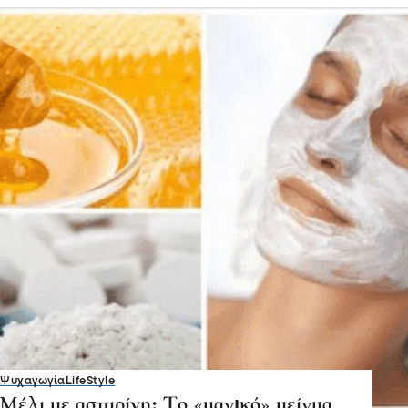
Ψυχαγωγία
LifeStyle
Μέλι με ασπιρίνη: Το «μαγıκό» μείγμα