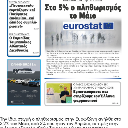
Την ίδια στιγμή ο πληθωρισμός στην Ευρωζώνη ανήλθε στο
3,2% τον Μάιο, από 3% που ήταν τον Απρίλιο, οι τιμές στην