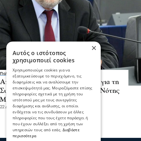
×
Αυτός ο ιστότοπος
χρησιμοποιεί cookies
Χρησιμοποιούμε cookies για να
Πολιτική
εξατομικεύσουμε το περιεχόμενο, τις
Από Ιανουάριο 2026 τα σπουδαία για τη
διαφημίσεις και να αναλύσουμε την
επισκεψιμότητά μας. Μοιραζόμαστε επίσης
Συμφωνία ΕΕ-Mercosur Γράφει ο Νότης
πληροφορίες σχετικά με τη χρήση του
Μαριάς
ιστότοπού μας με τους συνεργάτες
διαφήμισης και ανάλυσης, οι οποίοι
22 Δεκ 2025, 22:18
ενδέχεται να τις συνδυάσουν με άλλες
πληροφορίες που τους έχετε παράσχει ή
που έχουν συλλέξει από τη χρήση των
υπηρεσιών τους από εσάς.
Διαβάστε
περισσότερα