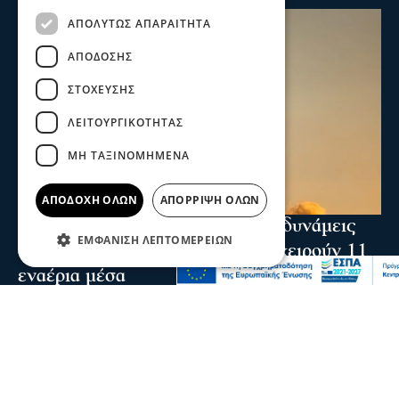
ΑΠΟΛΎΤΩΣ ΑΠΑΡΑΊΤΗΤΑ
ΑΠΌΔΟΣΗΣ
ΣΤΌΧΕΥΣΗΣ
ΛΕΙΤΟΥΡΓΙΚΌΤΗΤΑΣ
ΜΗ ΤΑΞΙΝΟΜΗΜΈΝΑ
ΑΠΟΔΟΧΉ ΌΛΩΝ
ΑΠΌΡΡΙΨΗ ΌΛΩΝ
Ενισχύθηκαν οι πυροσβεστικές δυνάμεις
ΕΜΦΆΝΙΣΗ ΛΕΠΤΟΜΕΡΕΙΏΝ
στη φωτιά στην Κορινθία - Επιχειρούν 11
εναέρια μέσα
Ενισχύθηκαν οι πυροσβεστικές δυνάμεις που επιχειρούν
στην πυρκαγιά που έχει ξεσπάσει σε αγροτοδασική
έκταση, στην περιοχή Στεφάνι Κορίνθου.
07 Αυγ 2026, 20:24