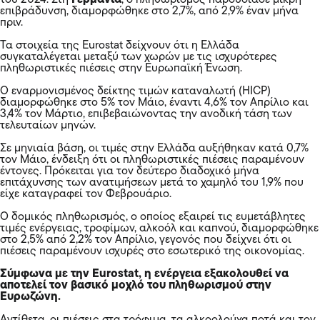
επιβράδυνση, διαμορφώθηκε στο 2,7%, από 2,9% έναν μήνα
πριν.
Τα στοιχεία της Eurostat δείχνουν ότι η Ελλάδα
συγκαταλέγεται μεταξύ των χωρών με τις ισχυρότερες
πληθωριστικές πιέσεις στην Ευρωπαϊκή Ένωση.
Ο εναρμονισμένος δείκτης τιμών καταναλωτή (HICP)
διαμορφώθηκε στο 5% τον Μάιο, έναντι 4,6% τον Απρίλιο και
3,4% τον Μάρτιο, επιβεβαιώνοντας την ανοδική τάση των
τελευταίων μηνών.
Σε μηνιαία βάση, οι τιμές στην Ελλάδα αυξήθηκαν κατά 0,7%
τον Μάιο, ένδειξη ότι οι πληθωριστικές πιέσεις παραμένουν
έντονες. Πρόκειται για τον δεύτερο διαδοχικό μήνα
επιτάχυνσης των ανατιμήσεων μετά το χαμηλό του 1,9% που
είχε καταγραφεί τον Φεβρουάριο.
Ο δομικός πληθωρισμός, ο οποίος εξαιρεί τις ευμετάβλητες
τιμές ενέργειας, τροφίμων, αλκοόλ και καπνού, διαμορφώθηκε
στο 2,5% από 2,2% τον Απρίλιο, γεγονός που δείχνει ότι οι
πιέσεις παραμένουν ισχυρές στο εσωτερικό της οικονομίας.
Σύμφωνα με την Eurostat, η ενέργεια εξακολουθεί να
αποτελεί τον βασικό μοχλό του πληθωρισμού στην
Ευρωζώνη.
Αντίθετα, οι πιέσεις στα τρόφιμα, τα αλκοολούχα ποτά και τον