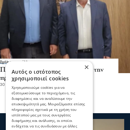
Σχόλια και...άλλα
×
Πληρώνουν οι επιχειρηματίες για την
Αυτός ο ιστότοπος
προβολή του Προέδρου τους;
χρησιμοποιεί cookies
30 Ιου 2026, 19:02
Χρησιμοποιούμε cookies για να
εξατομικεύσουμε το περιεχόμενο, τις
διαφημίσεις και να αναλύσουμε την
επισκεψιμότητά μας. Μοιραζόμαστε επίσης
πληροφορίες σχετικά με τη χρήση του
ιστότοπού μας με τους συνεργάτες
διαφήμισης και ανάλυσης, οι οποίοι
ενδέχεται να τις συνδυάσουν με άλλες