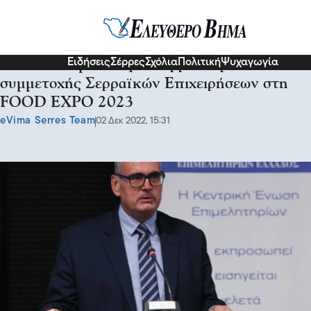
Σερραικά Νέα
Ειδήσεις
Σέρρες
Σχόλια
Πολιτική
Ψυχαγωγία
Από τo Επιμελητήριο Σερρών πρόσκληση
συμμετοχής Σερραϊκών Επιχειρήσεων στη
FOOD EXPO 2023
eVima Serres Team
02 Δεκ 2022, 15:31