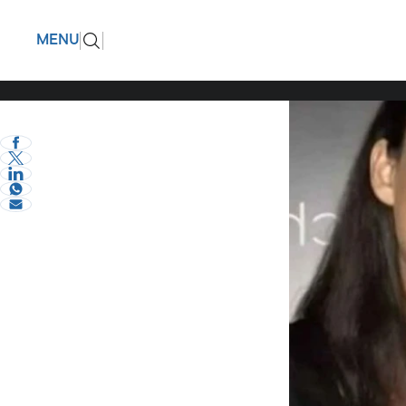
Εύη Βατί
ΠΙΣΩ
MENU
μόνο μια
eVima Serres Team
1
Διάφορα