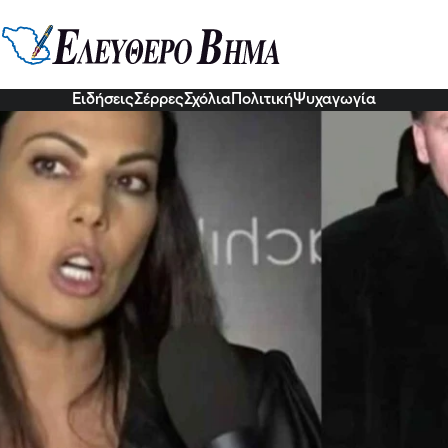
δου: «Δεν ψωνίζω αθλητικά άπο τ
 φορά στη ζωή μου κι αυτή στης Β
0 Δεκ 2022, 21:06
Ειδήσεις
Σέρρες
Σχόλια
Πολιτική
Ψυχαγωγία