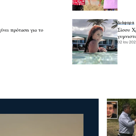
Διάφορα
ίνει πρόταση για το
Σίσσυ Χ
γυμνιστ
02 Ιου 202