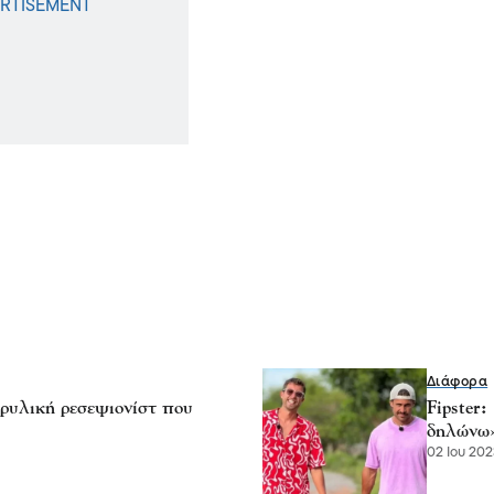
Διάφορα
ρυλική ρεσεψιονίστ που
Fipster
δηλώνω
02 Ιου 202