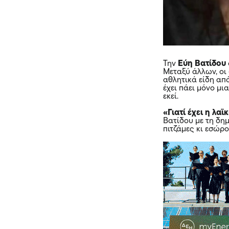
Την
Εύη Βατίδου
Μεταξύ άλλων, οι
αθλητικά είδη από
έχει πάει μόνο μι
εκεί.
«Γιατί έχει η λα
Βατίδου με τη δη
πιτζάμες κι εσώρο