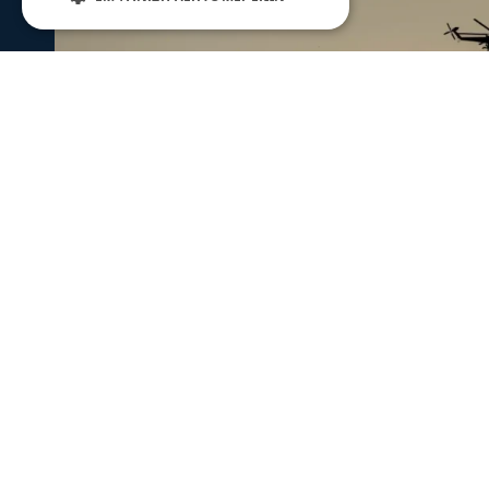
Ενισχύθηκαν οι πυροσβεστικές δυν
Κορινθία - Επιχειρούν 11 εναέρια μ
Ενισχύθηκαν οι πυροσβεστικές δυνάμεις που επιχειρούν
αγροτοδασική έκταση, στην περιοχή Στεφάνι Κορίνθου.
07 Αυγ 2026, 20:24