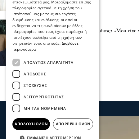
επισκεψιμότητά μας. Μοιραζόμαστε επίσης
πληροφορίες σχετικά με τη χρήση του
ιστότοπού μας με τους συνεργάτες
διαφήμισης και ανάλυσης, οι οποίοι
Διάφορα
ενδέχεται να τις συνδυάσουν με άλλες
Κωνσταντίνος Μαρκουλάκης: «Μου είχε γ
πληροφορίες που τους έχετε παράσχει ή
Maestro»
που έχουν συλλέξει από τη χρήση των
υπηρεσιών τους από εσάς.
Διαβάστε
02 Ιου 2023, 14:14
περισσότερα
ΑΠΟΛΎΤΩΣ ΑΠΑΡΑΊΤΗΤΑ
ΑΠΌΔΟΣΗΣ
ΣΤΌΧΕΥΣΗΣ
ΛΕΙΤΟΥΡΓΙΚΌΤΗΤΑΣ
ΜΗ ΤΑΞΙΝΟΜΗΜΈΝΑ
ΑΠΟΔΟΧΉ ΌΛΩΝ
ΑΠΌΡΡΙΨΗ ΌΛΩΝ
ΕΜΦΆΝΙΣΗ ΛΕΠΤΟΜΕΡΕΙΏΝ