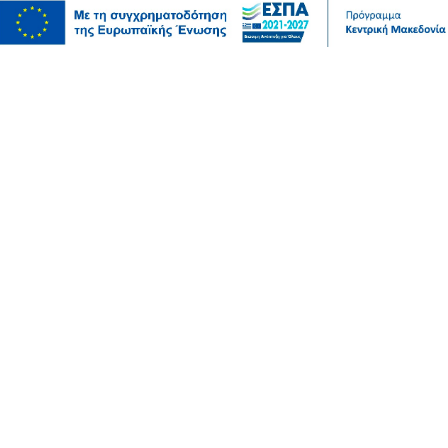
Μόδα
10 συμβουλές για να διατηρείτε τα ρούχα σας σαν
καινούργια
07 Αυγ 2026, 20:17
Ψυχαγωγία
Αθλητικά
Ισπανία – Ελλάδα 96-86: Στην παράταση «λύγισε» η
Εθνική Παίδων στην πρεμιέρα του Eurobasket U16
07 Αυγ 2026, 20:01
Επικαιρότητα
Καιρός αύριο: Άνεμοι 5 μποφόρ στην Αττική, έως 39
βαθμούς η θερμοκρασία στη χώρα – Πού θα βρέξει
07 Αυγ 2026, 19:57