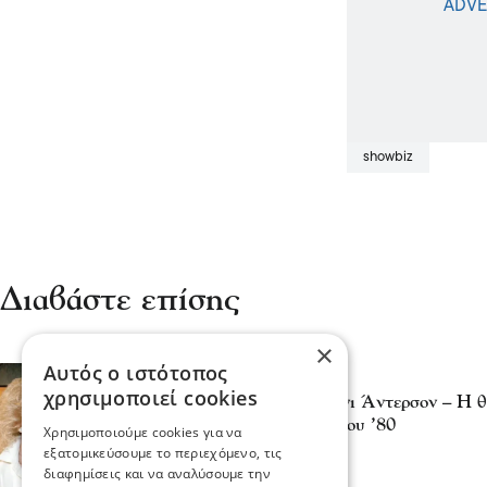
showbiz
Διαβάστε επίσης
×
Αυτός ο ιστότοπος
Κόσμος
χρησιμοποιεί cookies
Πέθανε η ηθοποιός Λόνι Άντερσον – Η θ
σημάδεψε τη δεκαετία του ’80
Χρησιμοποιούμε cookies για να
04 Αυγ 2025, 21:59
εξατομικεύσουμε το περιεχόμενο, τις
διαφημίσεις και να αναλύσουμε την