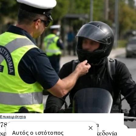
Επικαιρότητα
786 έλεγχοι και 81 παραβάσεις για
×
Αυτός ο ιστότοπος
χρήση κράνους στη Κεντρική Μακεδονία