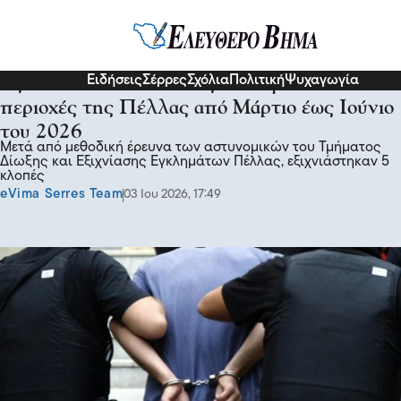
Επικαιρότητα
Ειδήσεις
Σέρρες
Σχόλια
Πολιτική
Ψυχαγωγία
Εξιχνιάστηκαν 5 κλοπές που έγιναν σε
περιοχές της Πέλλας από Μάρτιο έως Ιούνιο
του 2026
Μετά από μεθοδική έρευνα των αστυνομικών του Τμήματος
Δίωξης και Εξιχνίασης Εγκλημάτων Πέλλας, εξιχνιάστηκαν 5
κλοπές
eVima Serres Team
03 Ιου 2026, 17:49