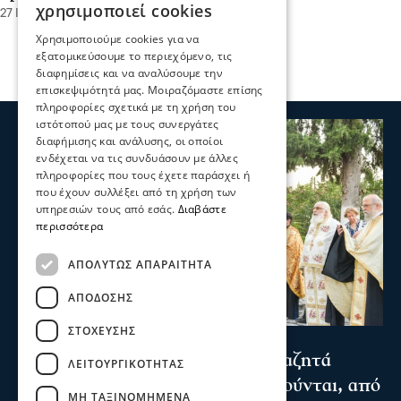
χρησιμοποιεί cookies
27 Ιου 2026, 18:17
Χρησιμοποιούμε cookies για να
εξατομικεύσουμε το περιεχόμενο, τις
διαφημίσεις και να αναλύσουμε την
επισκεψιμότητά μας. Μοιραζόμαστε επίσης
πληροφορίες σχετικά με τη χρήση του
ιστότοπού μας με τους συνεργάτες
διαφήμισης και ανάλυσης, οι οποίοι
ενδέχεται να τις συνδυάσουν με άλλες
πληροφορίες που τους έχετε παράσχει ή
που έχουν συλλέξει από τη χρήση των
υπηρεσιών τους από εσάς.
Διαβάστε
περισσότερα
ΑΠΟΛΎΤΩΣ ΑΠΑΡΑΊΤΗΤΑ
ΑΠΌΔΟΣΗΣ
ΣΤΌΧΕΥΣΗΣ
Σερραικά Νέα
Σερρών Θεολόγος: «Ο Θεός αναζητά
ΛΕΙΤΟΥΡΓΙΚΌΤΗΤΑΣ
φλογερές καρδιές, που πυρπολούνται, από
ΜΗ ΤΑΞΙΝΟΜΗΜΈΝΑ