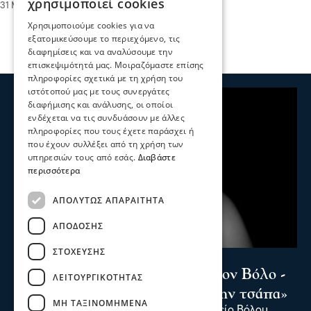
χρησιμοποιεί cookies
31 Μαΐ 2026, 19:56
Χρησιμοποιούμε cookies για να
εξατομικεύσουμε το περιεχόμενο, τις
διαφημίσεις και να αναλύσουμε την
επισκεψιμότητά μας. Μοιραζόμαστε επίσης
πληροφορίες σχετικά με τη χρήση του
ιστότοπού μας με τους συνεργάτες
διαφήμισης και ανάλυσης, οι οποίοι
ενδέχεται να τις συνδυάσουν με άλλες
πληροφορίες που τους έχετε παράσχει ή
που έχουν συλλέξει από τη χρήση των
υπηρεσιών τους από εσάς.
Διαβάστε
περισσότερα
ΑΠΟΛΎΤΩΣ ΑΠΑΡΑΊΤΗΤΑ
ΑΠΌΔΟΣΗΣ
ΣΤΌΧΕΥΣΗΣ
Επικαιρότητα
Απειλούσε τη σύντροφό του στον Βόλο -
ΛΕΙΤΟΥΡΓΙΚΌΤΗΤΑΣ
«Θα σου ανοίξω το κεφάλι με την τσάπα»
ΜΗ ΤΑΞΙΝΟΜΗΜΈΝΑ
Στο Αυτόφωρο Μονομελές Πλημμελειοδικείο Βόλου