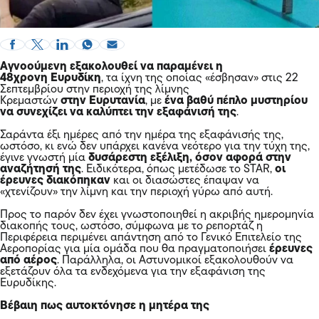
Αγνοούμενη εξακολουθεί να παραμένει η
48χρονη Ευρυδίκη
, τα ίχνη της οποίας «έσβησαν» στις 22
Σεπτεμβρίου στην περιοχή της λίμνης
Κρεμαστών
στην Ευρυτανία
, με
ένα βαθύ πέπλο μυστηρίου
να συνεχίζει να καλύπτει την εξαφάνισή της
.
Σαράντα έξι ημέρες από την ημέρα της
εξαφάνισής
της,
ωστόσο, κι ενώ δεν υπάρχει κανένα νεότερο για την τύχη της,
έγινε γνωστή μία
δυσάρεστη εξέλιξη, όσον αφορά στην
αναζήτησή της
. Ειδικότερα, όπως μετέδωσε το STAR,
οι
έρευνες διακόπηκαν
και οι διασώστες έπαψαν να
«χτενίζουν» την λίμνη και την περιοχή γύρω από αυτή.
Προς το παρόν δεν έχει γνωστοποιηθεί η ακριβής ημερομηνία
διακοπής τους, ωστόσο, σύμφωνα με το ρεπορτάζ η
Περιφέρεια περιμένει απάντηση από το Γενικό Επιτελείο της
Αεροπορίας για μία ομάδα που θα πραγματοποιήσει
έρευνες
από αέρος
. Παράλληλα, οι Αστυνομικοί εξακολουθούν να
εξετάζουν όλα τα ενδεχόμενα για την εξαφάνιση της
Ευρυδίκης.
Βέβαιη πως αυτοκτόνησε η μητέρα της