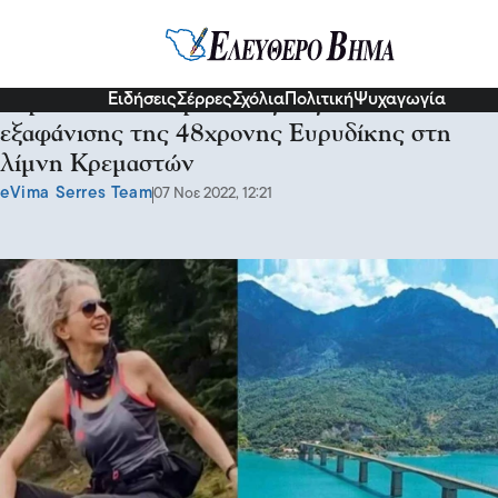
Κοινωνία
Ειδήσεις
Σέρρες
Σχόλια
Πολιτική
Ψυχαγωγία
Ευρυτανία: Δυσάρεστη εξέλιξη στην υπόθεση
εξαφάνισης της 48χρονης Ευρυδίκης στη
λίμνη Κρεμαστών
eVima Serres Team
07 Νοε 2022, 12:21