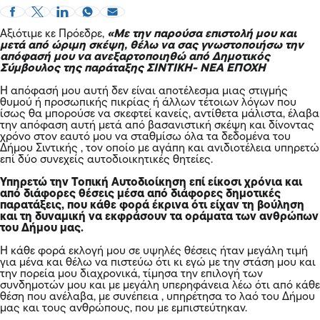
Αξιότιμε κε Πρόεδρε,
«Με την παρούσα επιστολή μου και
μετά από ώριμη σκέψη, θέλω να σας γνωστοποιήσω την
απόφασή μου να ανεξαρτοποιηθώ από Δημοτικός
Σύμβουλος της παράταξης ΣΙΝΤΙΚΗ- ΝΕΑ ΕΠΟΧΗ
Η απόφασή μου αυτή δεν είναι αποτέλεσμα μιας στιγμής
θυμού ή προσωπικής πικρίας ή άλλων τέτοιων λόγων που
ίσως θα μπορούσε να σκεφτεί κανείς, αντίθετα μάλιστα, έλαβα
την απόφαση αυτή μετά από βασανιστική σκέψη και δίνοντας
χρόνο στον εαυτό μου να σταθμίσω όλα τα δεδομένα του
Δήμου Σιντικής , τον οποίο με αγάπη και ανιδιοτέλεια υπηρετώ
επί δύο συνεχείς αυτοδιοικητικές θητείες.
Υπηρετώ την Τοπική Αυτοδιοίκηση επί είκοσι χρόνια και
από διάφορες θέσεις μέσα από διάφορες δημοτικές
παρατάξεις, που κάθε φορά έκρινα ότι είχαν τη βούληση
και τη δυναμική να εκφράσουν τα οράματα των ανθρώπων
του Δήμου μας.
Η κάθε φορά εκλογή μου σε υψηλές θέσεις ήταν μεγάλη τιμή
για μένα και θέλω να πιστεύω ότι κι εγώ με την στάση μου και
την πορεία μου διαχρονικά, τίμησα την επιλογή των
συνδημοτών μου και με μεγάλη υπερηφάνεια λέω ότι από κάθε
θέση που ανέλαβα, με συνέπεια , υπηρέτησα το λαό του Δήμου
μας και τους ανθρώπους, που με εμπιστεύτηκαν.