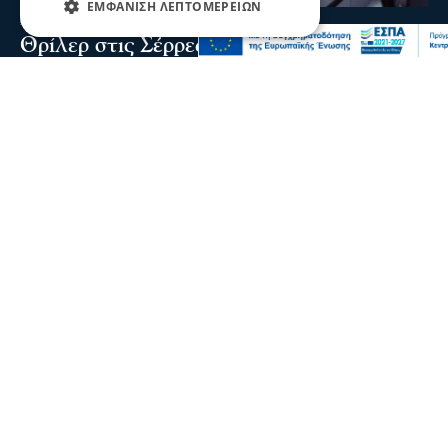
ΕΜΦΆΝΙΣΗ ΛΕΠΤΟΜΕΡΕΙΏΝ
Σερραικά Νέα
Θρίλερ στις Σέρρες: Νεκρός 66χρονος στα
Ίβηρα – Έρευνα των Αρχών για τα αίτια
του θανάτου
Ο 66χρονος ήταν μόνιμος κάτοικος Γερμανίας και το
τελευταίο διάστημα βρισκόταν στην περιοχή
09 Αυγ 2026, 22:29