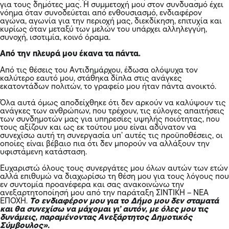
για τους δημότες μας. Η συμμετοχή μου στον συνδυασμό έχει
νόημα όταν συνοδεύεται από ενθουσιασμό, ενδιαφέρον
αγώνα, αγωνία για την περιοχή μας, διεκδίκηση, επιτυχία και
κυρίως όταν μεταξύ των μελών του υπάρχει αλληλεγγύη,
συνοχή, ισοτιμία, κοινό όραμα.
Από την πλευρά μου έκανα τα πάντα.
Από τις θέσεις του Αντιδημάρχου, έδωσα ολόψυχα τον
καλύτερο εαυτό μου, στάθηκα δίπλα στις ανάγκες
εκατοντάδων πολιτών, το γραφείο μου ήταν πάντα ανοικτό.
Όλα αυτά όμως αποδείχθηκε ότι δεν αρκούν να καλύψουν τις
ανάγκες των ανθρώπων, που τρέχουν, τις εύλογες απαιτήσεις
των συνδημοτών μας για υπηρεσίες υψηλής ποιότητας, που
τους αξίζουν και ως εκ τούτου μου είναι αδύνατον να
συνεχίσω αυτή τη συνεργασία υπ’ αυτές τις προϋποθέσεις, οι
οποίες είναι βέβαιο πια ότι δεν μπορούν να αλλάξουν την
υφιστάμενη κατάσταση.
Ευχαριστώ όλους τους συνεργάτες μου όλων αυτών των ετών
αλλά επιθυμώ να διαχωρίσω τη θέση μου για τους λόγους που
εν συντομία προανέφερα και σας ανακοινώνω την
ανεξαρτητοποίησή μου από την παράταξη ΣΙΝΤΙΚΗ – ΝΕΑ
ΕΠΟΧΗ.
Το ενδιαφέρον μου για το Δήμο μου δεν σταματά
και θα συνεχίσω να μάχομαι γι’ αυτόν, με όλες μου τις
δυνάμεις, παραμένοντας Ανεξάρτητος Δημοτικός
Σύμβουλος».