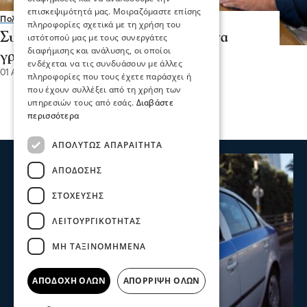
επισκεψιμότητά μας. Μοιραζόμαστε επίσης
Πολιτική
πληροφορίες σχετικά με τη χρήση του
Συνάντηση Καββαθά – Τάτσιου στα
ιστότοπού μας με τους συνεργάτες
διαφήμισης και ανάλυσης, οι οποίοι
γραφεία της ΓΣΕΒΕΕ
ενδέχεται να τις συνδυάσουν με άλλες
01 Αυγ 2026, 16:28
πληροφορίες που τους έχετε παράσχει ή
που έχουν συλλέξει από τη χρήση των
υπηρεσιών τους από εσάς.
Διαβάστε
περισσότερα
ΑΠΟΛΎΤΩΣ ΑΠΑΡΑΊΤΗΤΑ
ΑΠΌΔΟΣΗΣ
ΣΤΌΧΕΥΣΗΣ
ΛΕΙΤΟΥΡΓΙΚΌΤΗΤΑΣ
ΜΗ ΤΑΞΙΝΟΜΗΜΈΝΑ
ΑΠΟΔΟΧΉ ΌΛΩΝ
ΑΠΌΡΡΙΨΗ ΌΛΩΝ