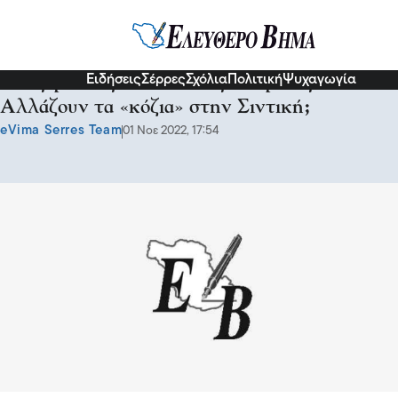
Σχόλια και...άλλα
Ειδήσεις
Σέρρες
Σχόλια
Πολιτική
Ψυχαγωγία
Ανεξάρτητος ο Ευστάθιος Ζαπρίδης:
Αλλάζουν τα «κόζια» στην Σιντική;
eVima Serres Team
01 Νοε 2022, 17:54