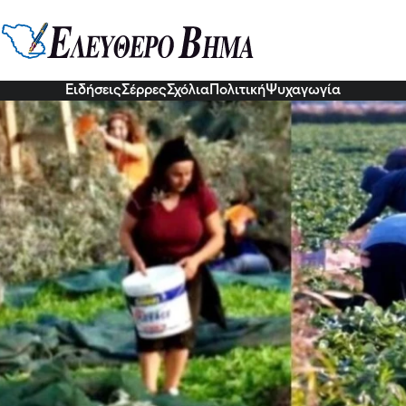
α νέα: Νέοι Έλληνες στα χωράφια
ά από 30 χρόνια, φεύγουν οι Αλβ
9 Οκτ 2022, 19:01
Ειδήσεις
Σέρρες
Σχόλια
Πολιτική
Ψυχαγωγία