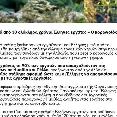
ά από 30 ολόκληρα χρόνια Έλληνες εργάτες – Ο κορωνοϊό
Ημαθίας ξεκίνησαν να εργάζονται και Έλληνες μετά από το
υ δημιουργήθηκε από την έλλειψη εργατικών χεριών στην περι
ισίματος των συνόρων με την Αλβανία που έφερε ο κορωνοϊός κ
μετακίνηση εργατικού δυναμικού από τη γειτονική χώρα.
χρόνια, το 90% των εργατών που απασχολούνταν στη
ων σε Ημαθία και Πέλλα
, προέρχονταν από την Αλβανία.
ϊός στάθηκε αφορμή ώστε και οι Έλληνες να αποφασίσου
με τις αγροτικές εργασίες
.
αφέρει ο πρόεδρος της Εθνικής Διεπαγγελματικής Οργάνωση
αρπων και Αχλαδιών, Χρήστος Γιαννακάκης, αρκετοί Έλληνες
ανταποκρίνονται στο κάλεσμα που εξέδωσαν οι Αγροτικές
 Οργανώσεις παραγωγών Ημαθίας αναζητώντας εργάτες στα
ογητήρια και τα κονσερβοποιεία.
με τον ίδιο, τέτοιος αριθμός Ελλήνων εργατών στα ροδάκινα
ί τριάντα ολόκληρα χρόνια! «Ήδη 120 άτομα, νέοι και μεγάλοι, 