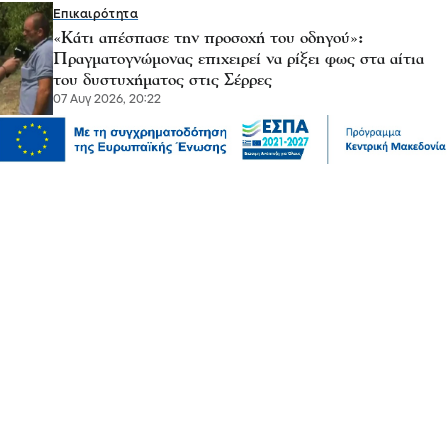
Επικαιρότητα
«Κάτι απέσπασε την προσοχή του οδηγού»:
Πραγματογνώμονας επιχειρεί να ρίξει φως στα αίτια
του δυστυχήματος στις Σέρρες
07 Αυγ 2026, 20:22
Μόδα
10 συμβουλές για να διατηρείτε τα ρούχα σας σαν
καινούργια
07 Αυγ 2026, 20:17
Ψυχαγωγία
Αθλητικά
Ισπανία – Ελλάδα 96-86: Στην παράταση «λύγισε» η
Εθνική Παίδων στην πρεμιέρα του Eurobasket U16
07 Αυγ 2026, 20:01
Επικαιρότητα
Καιρός αύριο: Άνεμοι 5 μποφόρ στην Αττική, έως 39
βαθμούς η θερμοκρασία στη χώρα – Πού θα βρέξει