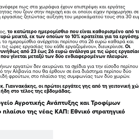
 ανέφερε πως στα χωράφια έχουν επιστρέψει και εργάτες
ητας που ζουν στην περιοχή και οι οποίοι είχαν προχωρήσει σε
η εργασίας ζητώντας αύξηση του μεροκάματού τους στα 30 ε
ος,
το κατώτερο ημερομίσθιο που είναι καθορισμένο από τ
ευρώ μεικτά, εκ των οποίων το 10% κρατείται για τα εργόση
τι το ημερομίσθιο ανέρχεται περίπου στα 26 ευρώ καθαρά και
 τις ώρες εργασίας του κάθε εργαζομένου», διευκρίνισε.
Οι
συνήθως από 23 έως 26 ευρώ ανάλογα με τις ώρες εργασία
 που γίνεται μεταξύ των δύο ενδιαφερομένων πλευρών.
ήνων εργατών δεν ακυρώνει τα σχέδια για την είσοδο περίπου
ό την Αλβανία που θα έρθουν σε ένα διάστημα περίπου δύο
ιδή φρούτων, στο πλαίσιο της συμφωνίας των δύο χωρών.
κ. Γιαννακάκης, οι πρώτοι εργάτες γης από τη γειτονική χ
ήδη στο τέλος της εβδομάδας.
ργείο Αγροτικής Ανάπτυξης και Τροφίμων
ο πλαίσιο της νέας ΚΑΠ: Εθνικό στρατηγικό