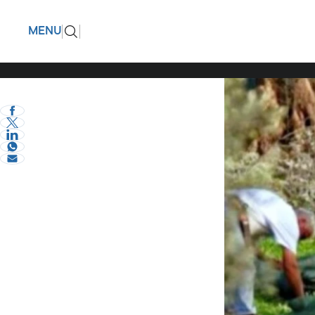
Ευχάριστ
ΠΙΣΩ
MENU
φορά μετ
eVima Serres Team
2
Κοινωνία