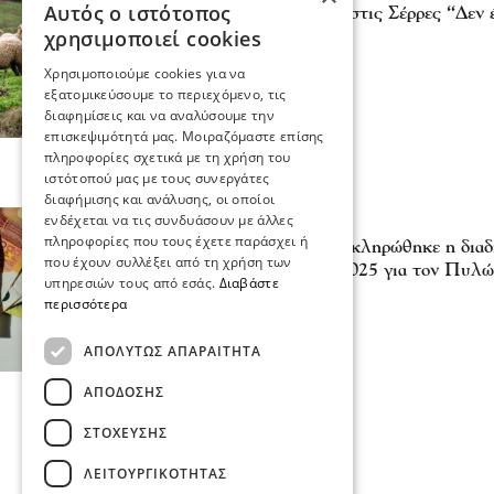
Αυτός ο ιστότοπος
Ανασύσταση κοπαδιών στις Σέρρες “Δεν έ
χρησιμοποιεί cookies
Είναι έγκλημα”
16 Ιου 2026, 17:26
Χρησιμοποιούμε cookies για να
εξατομικεύσουμε το περιεχόμενο, τις
διαφημίσεις και να αναλύσουμε την
επισκεψιμότητά μας. Μοιραζόμαστε επίσης
πληροφορίες σχετικά με τη χρήση του
ιστότοπού μας με τους συνεργάτες
διαφήμισης και ανάλυσης, οι οποίοι
ενδέχεται να τις συνδυάσουν με άλλες
Επικαιρότητα
πληροφορίες που τους έχετε παράσχει ή
ΥΠΑΑΤ - ΑΑΔΕ: Ολοκληρώθηκε η διαδι
που έχουν συλλέξει από τη χρήση των
πληρωμή ενισχύσεων 2025 για τον Πυλώ
υπηρεσιών τους από εσάς.
Διαβάστε
28 Ιου 2026, 20:02
περισσότερα
ΑΠΟΛΎΤΩΣ ΑΠΑΡΑΊΤΗΤΑ
ΑΠΌΔΟΣΗΣ
ΣΤΌΧΕΥΣΗΣ
ΛΕΙΤΟΥΡΓΙΚΌΤΗΤΑΣ