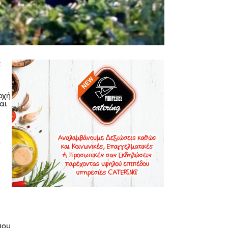
ς
οχή
αι
ν
ς
που