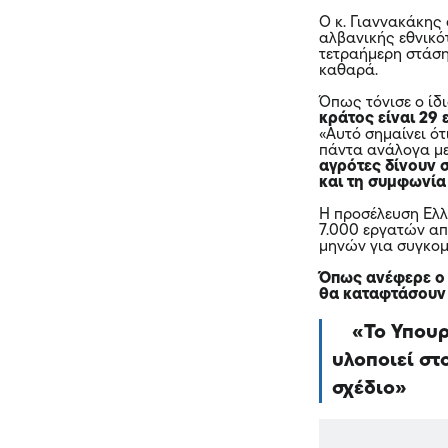
Ο κ. Γιαννακάκης
αλβανικής εθνικότ
τετραήμερη στάσ
καθαρά.
Όπως τόνισε ο ίδι
κράτος είναι 29 
«Αυτό σημαίνει ό
πάντα ανάλογα με
αγρότες δίνουν 
και τη συμφωνία
Η προσέλευση Ελλ
7.000 εργατών απ
μηνών για συγκομ
Όπως ανέφερε ο 
θα καταφτάσουν 
Το Υπου
υλοποιεί στ
σχέδιο