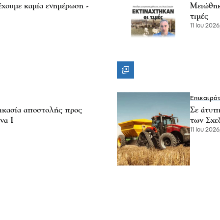
χουμε καμία ενημέρωση -
Μειώθηκ
τιμές
11 Ιου 2026
Επικαιρό
κασία αποστολής προς
Σε άτυπ
να Ι
των Σχε
11 Ιου 2026