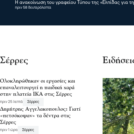
Η ανακοίνωση του γραφείου Τύπου της «Ελπίδας για τ
πριν 58 δευτερόλεπτα
Σέρρες
Ειδήσει
Ολοκληρώθηκαν οι εργασίες και
επαναλειτουργεί η παιδική χαρά
στην πλατεία ΙΚΑ στις Σέρρες
πριν 25 λεπτά
Σέρρες
Δημήτρης Αγγελακοπουλος: Γιατί
«πετσόκοψαν» τα δέντρα στις
Σέρρες
πριν 1 ώρα
Σέρρες