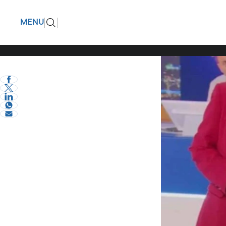
Φως στο 
ΠΙΣΩ
MENU
και η «κ
eVima Serres Team
2
Διάφορα