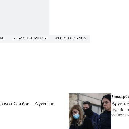
ΥΛΗ
ΡΟΥΛΑ ΠΙΣΠΙΡΙΓΚΟΥ
ΦΩΣ ΣΤΟ ΤΟΎΝΕΛ
Επικαιρό
χρονου Σωτήρη – Αγνοείται
Αργοπεθ
υγειάς τ
29 Οκτ 202