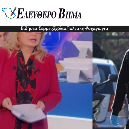
Τούνελ: Η αναφορά της Νικολού
ρυφή» λεπτομέρεια που παρατήρησ
6 Νοε 2022, 11:47
Ειδήσεις
Σέρρες
Σχόλια
Πολιτική
Ψυχαγωγία