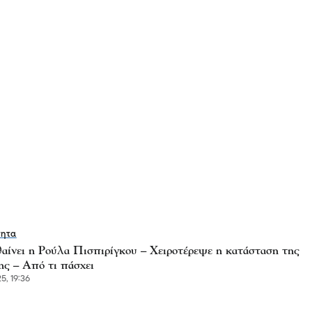
τητα
αίνει η Ρούλα Πισπιρίγκου – Χειροτέρεψε η κατάσταση της
ης – Από τι πάσχει
5, 19:36