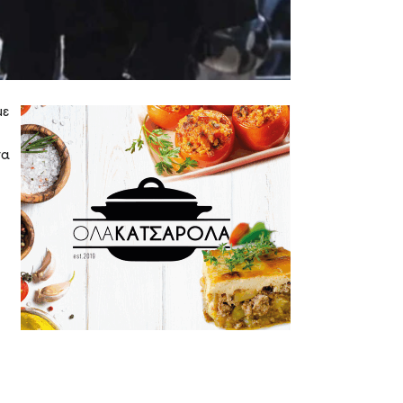
με
να