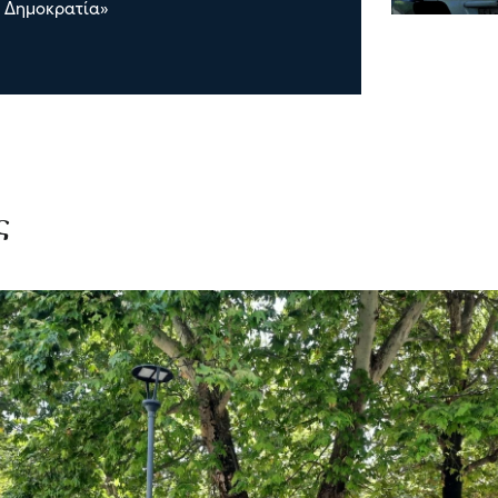
η Δημοκρατία»
ς