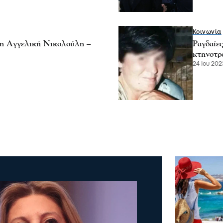
Κοινωνία
 η Αγγελική Νικολούλη –
Ραγδαίες
κτηνοτρ
24 Ιου 2023