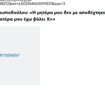
book.com/photo.php?
488212&set=a.502564663091831&type=3
ιστοδούλου: «Η μητέρα μου δεν με αποδέχτηκ
πατέρα μου έχω βάλει Χ»