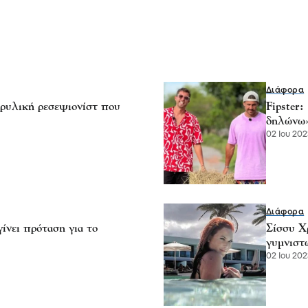
Διάφορα
ρυλική ρεσεψιονίστ που
Fipster
δηλώνω
02 Ιου 202
Διάφορα
ίνει πρόταση για το
Σίσσυ Χ
γυμνιστ
02 Ιου 202