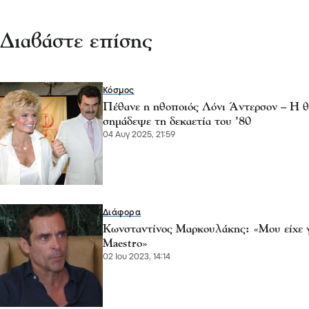
Διαβάστε επίσης
Κόσμος
Πέθανε η ηθοποιός Λόνι Άντερσον – Η θ
σημάδεψε τη δεκαετία του ’80
04 Αυγ 2025, 21:59
Διάφορα
Κωνσταντίνος Μαρκουλάκης: «Μου είχε γ
Maestro»
02 Ιου 2023, 14:14