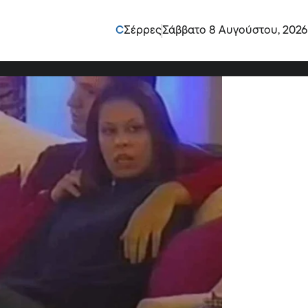
α άφησε όλα πίσω: Έτσι
C
Σέρρες
Σάββατο 8 Αυγούστου, 2026
 χρόνια μετά