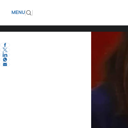
Αφοσιωμέ
ΠΙΣΩ
MENU
είναι σήμ
eVima Serres Team
1
Διάφορα