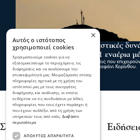
×
Αυτός ο ιστότοπος
Ενισχύθηκαν οι πυροσβεστικές δυν
χρησιμοποιεί cookies
Κορινθία - Επιχειρούν 11 εναέρια μ
Χρησιμοποιούμε cookies για να
Ενισχύθηκαν οι πυροσβεστικές δυνάμεις που επιχειρούν
εξατομικεύσουμε το περιεχόμενο, τις
αγροτοδασική έκταση, στην περιοχή Στεφάνι Κορίνθου.
διαφημίσεις και να αναλύσουμε την
07 Αυγ 2026, 20:24
επισκεψιμότητά μας. Μοιραζόμαστε επίσης
πληροφορίες σχετικά με τη χρήση του
ιστότοπού μας με τους συνεργάτες
διαφήμισης και ανάλυσης, οι οποίοι
ενδέχεται να τις συνδυάσουν με άλλες
πληροφορίες που τους έχετε παράσχει ή
που έχουν συλλέξει από τη χρήση των
υπηρεσιών τους από εσάς.
Διαβάστε
περισσότερα
Σέρρες
Ειδήσει
ΑΠΟΛΎΤΩΣ ΑΠΑΡΑΊΤΗΤΑ