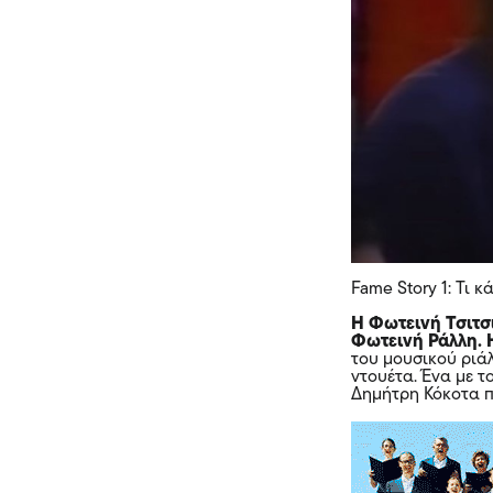
Fame Story 1: Τι 
Η Φωτεινή Τσιτσι
Φωτεινή Ράλλη. Η
του μουσικού ριά
ντουέτα. Ένα με τ
Δημήτρη Κόκοτα π