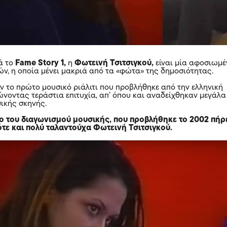
τά το
Fame Story 1,
η
Φωτεινή Τσιτσιγκού,
είναι μία αφοσιωμέ
ών, η οποία μένει μακριά από τα «φώτα» της δημοσιότητας.
αν το πρώτο μουσικό ριάλιτι που προβλήθηκε από την ελληνική
ώνοντας τεράστια επιτυχία, απ’ όπου και αναδείχθηκαν μεγάλα
ικής σκηνής.
ο του διαγωνισμού μουσικής, που προβλήθηκε το 2002 πήρ
ότε και πολύ ταλαντούχα Φωτεινή Τσιτσιγκού.