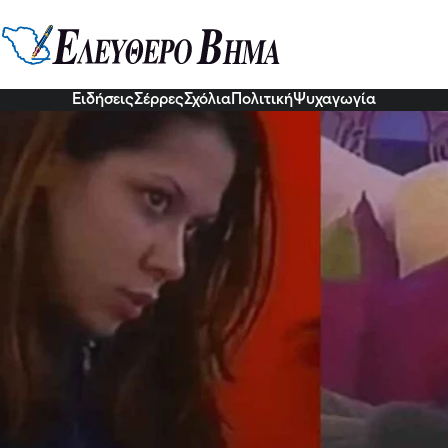
νη σύζυγος, μητέρα 2 παιδιών, τ
ερα η Φωτεινή του Fame Story 20
7 Οκτ 2022, 16:54
Ειδήσεις
Σέρρες
Σχόλια
Πολιτική
Ψυχαγωγία