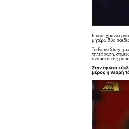
Είκοσι χρόνια με
μητέρα δύο παιδι
Το Fame Story ήτ
τηλεόραση, σημει
ονόματα της μουσ
Στον πρώτο κύκλ
μέρος η νεαρή τ