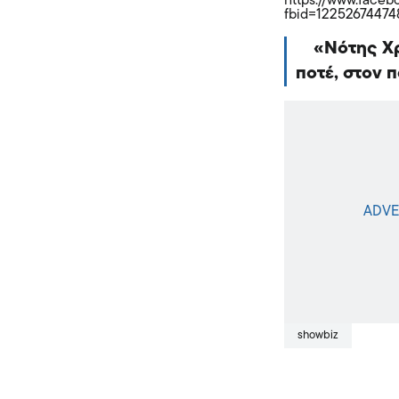
https://www.face
fbid=1225267447
Νότης Χρ
ποτέ, στον 
showbiz