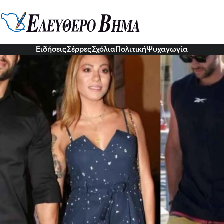
 με τον πρώην και με τον νυν: Η
 με τον Βασάλο και τον νέο της 
6 Δεκ 2022, 21:16
Ειδήσεις
Σέρρες
Σχόλια
Πολιτική
Ψυχαγωγία