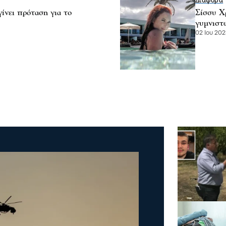
Διάφορα
ίνει πρόταση για το
Σίσσυ Χ
γυμνιστ
02 Ιου 202