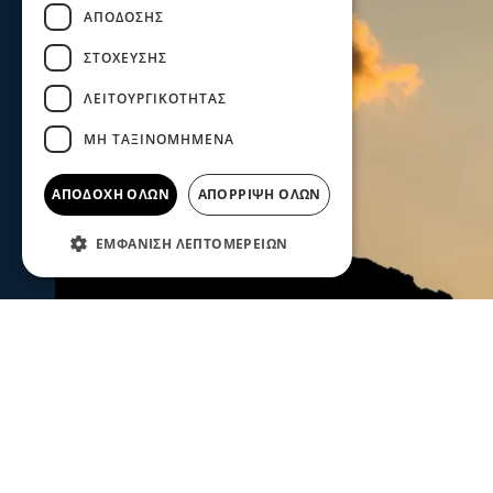
ΑΠΌΔΟΣΗΣ
ΣΤΌΧΕΥΣΗΣ
ΛΕΙΤΟΥΡΓΙΚΌΤΗΤΑΣ
ΜΗ ΤΑΞΙΝΟΜΗΜΈΝΑ
ΑΠΟΔΟΧΉ ΌΛΩΝ
ΑΠΌΡΡΙΨΗ ΌΛΩΝ
ΕΜΦΆΝΙΣΗ ΛΕΠΤΟΜΕΡΕΙΏΝ
Ενισχύθηκαν οι πυροσβεστικές δυν
Κορινθία - Επιχειρούν 11 εναέρια μ
Ενισχύθηκαν οι πυροσβεστικές δυνάμεις που επιχειρούν
αγροτοδασική έκταση, στην περιοχή Στεφάνι Κορίνθου.
07 Αυγ 2026, 20:24