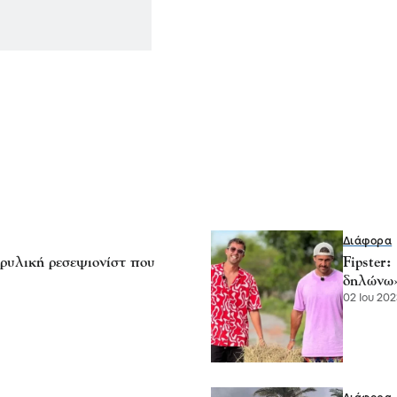
Διάφορα
ρυλική ρεσεψιονίστ που
Fipster
δηλώνω
02 Ιου 202