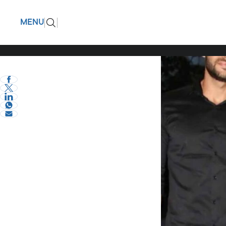
Μαζί και
ΠΙΣΩ
MENU
Βαλαβάνη
eVima Serres Team
0
Διάφορα