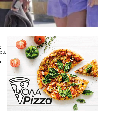
ε
ου.
αι