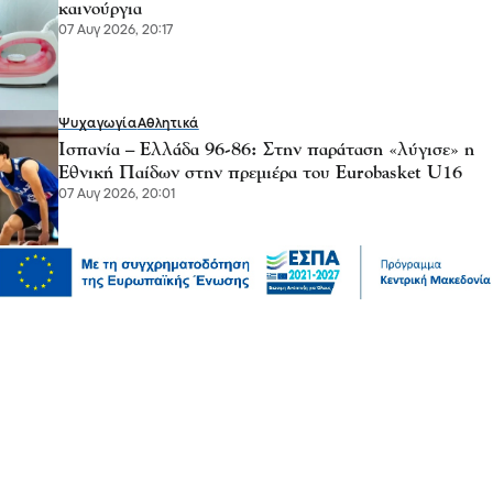
καινούργια
07 Αυγ 2026, 20:17
Ψυχαγωγία
Αθλητικά
Ισπανία – Ελλάδα 96-86: Στην παράταση «λύγισε» η
Εθνική Παίδων στην πρεμιέρα του Eurobasket U16
07 Αυγ 2026, 20:01
Επικαιρότητα
Καιρός αύριο: Άνεμοι 5 μποφόρ στην Αττική, έως 39
βαθμούς η θερμοκρασία στη χώρα – Πού θα βρέξει
07 Αυγ 2026, 19:57