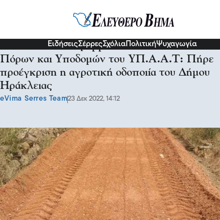
Σχόλια και...άλλα
Ειδήσεις
Σέρρες
Σχόλια
Πολιτική
Ψυχαγωγία
Από τη Γενική Γραμματεία Ενωσιακών
Πόρων και Υποδομών του ΥΠ.Α.Α.Τ: Πήρε
προέγκριση η αγροτική οδοποιία του Δήμου
Ηράκλειας
eVima Serres Team
23 Δεκ 2022, 14:12