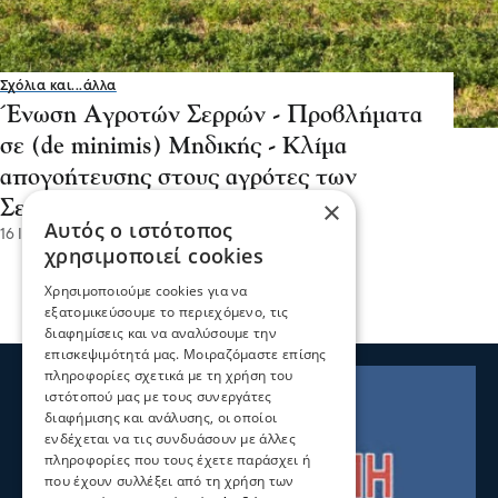
Σχόλια και...άλλα
Ένωση Αγροτών Σερρών - Προβλήματα
σε (de minimis) Μηδικής - Κλίμα
απογοήτευσης στους αγρότες των
×
Σερρών
Αυτός ο ιστότοπος
16 Ιου 2026, 14:03
χρησιμοποιεί cookies
Χρησιμοποιούμε cookies για να
εξατομικεύσουμε το περιεχόμενο, τις
διαφημίσεις και να αναλύσουμε την
επισκεψιμότητά μας. Μοιραζόμαστε επίσης
πληροφορίες σχετικά με τη χρήση του
ιστότοπού μας με τους συνεργάτες
διαφήμισης και ανάλυσης, οι οποίοι
ενδέχεται να τις συνδυάσουν με άλλες
πληροφορίες που τους έχετε παράσχει ή
που έχουν συλλέξει από τη χρήση των