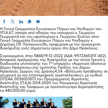
Η Γενική Γραμματεία Ενωσιακών Πόρων και Υποδομών του
ΥΠ.Α.Α.Τ, ύστερα από οδηγίες του
υπουργού κ. Γεωργίου
Γεωργαντά
και του υφυπουργού κ. Γεωργίου Στύλιου στον
Γενικό Γραμματέα Ενωσιακών Πόρων και Υποδομών κ.
Δημήτρη Οδ. Παπαγιαννίδη, προχώρησε με την προέγκριση
διακήρυξης ενός σημαντικού έργου στο Δήμο Ηράκλειας.
Συγκεκριμένα, στην 5868/19-12-2022 (ΑΔΑ: Ψ5ΤΣ4653ΠΓ-ΑΕ2)
Απόφαση προέγκρισης της διακήρυξης με την οποία ξεκινά η
ου
διαδικασία υλοποίησης του 1
υποέργου: «Αγροτική οδοποιία
Δήμου Ηράκλειας»,της ομότιτλης Πράξης του Δήμου
Ηράκλειας Σερρών, της Δράσης4.3.4: «Βελτίωση πρόσβασης σε
γεωργική γη και κτηνοτροφικές εκμεταλλεύσεις», με κωδικό
ΟΠΣΑΑ: 0036001873 του Προγράμματος Αγροτικής
Ανάπτυξης (Π.Α.Α) 2014-2020 του Υπουργείου Αγροτικής
Ανάπτυξης και Τροφίμων, με προϋπολογισμό Δημοπράτησης
τα 440.000,00 ευρώ.