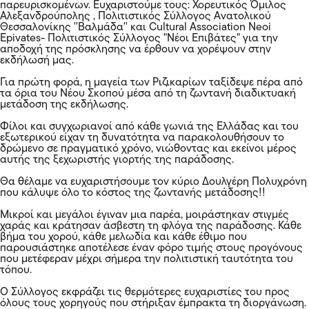
παρευρισκομένων. Ευχαριστούμε τους: Χορευτικός Όμιλος
Αλεξανδρούπολης , Πολιτιστικός Σύλλογος Ανατολικού
Θεσσαλονίκης ''Βαλμάδα'' και Cultural Association Neοi
Epivates- Πολιτιστικός Σύλλογος "Νέοι Επιβάτες" για την
αποδοχή της πρόσκλησης να έρθουν να χορέψουν στην
εκδήλωσή μας.
Για πρώτη φορά, η μαγεία των Ριζικαρίων ταξίδεψε πέρα από
τα όρια του Νέου Σκοπού μέσα από τη ζωντανή διαδικτυακή
μετάδοση της εκδήλωσης.
Φίλοι και συγχωριανοί από κάθε γωνιά της Ελλάδας και του
εξωτερικού είχαν τη δυνατότητα να παρακολουθήσουν το
δρώμενο σε πραγματικό χρόνο, νιώθοντας και εκείνοι μέρος
αυτής της ξεχωριστής γιορτής της παράδοσης.
Θα θέλαμε να ευχαριστήσουμε τον κύριο Δουλγέρη Πολυχρόνη
που κάλυψε όλο το κόστος της ζωντανής μετάδοσης!!
Μικροί και μεγάλοι έγιναν μια παρέα, μοιράστηκαν στιγμές
χαράς και κράτησαν άσβεστη τη φλόγα της παράδοσης. Κάθε
βήμα του χορού, κάθε μελωδία και κάθε έθιμο που
παρουσιάστηκε αποτέλεσε έναν φόρο τιμής στους προγόνους
που μετέφεραν μέχρι σήμερα την πολιτιστική ταυτότητα του
τόπου.
Ο Σύλλογος εκφράζει τις θερμότερες ευχαριστίες του προς
όλους τους χορηγούς που στήριξαν έμπρακτα τη διοργάνωση.