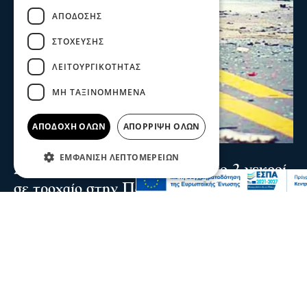
ΑΠΌΔΟΣΗΣ
ΣΤΌΧΕΥΣΗΣ
ΛΕΙΤΟΥΡΓΙΚΌΤΗΤΑΣ
ΜΗ ΤΑΞΙΝΟΜΗΜΈΝΑ
ΑΠΟΔΟΧΉ ΌΛΩΝ
ΑΠΌΡΡΙΨΗ ΌΛΩΝ
Σερραικά Νέα
ΕΜΦΆΝΙΣΗ ΛΕΠΤΟΜΕΡΕΙΏΝ
Σέρρες: Τραγωδία στην άσφαλτο-2 νεκροί
σε τροχαίο στην Παλαιοκώμη
Δύο νεκροί και ένας τραυματίας είναι ο απολογισμός
τροχαίου δυστυχήματος μετά από σύγκρουση ΙΧ με
φορτηγό το πρωί στην Παλαιοκώμη
07 Αυγ 2026, 08:48