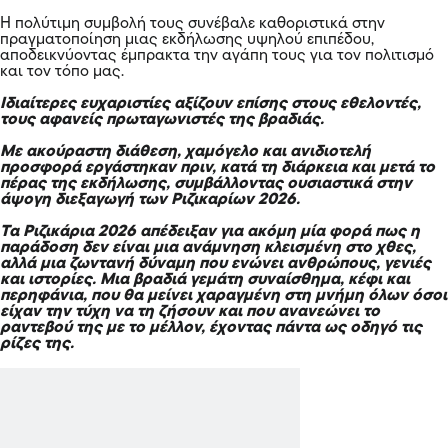
Η πολύτιμη συμβολή τους συνέβαλε καθοριστικά στην
πραγματοποίηση μιας εκδήλωσης υψηλού επιπέδου,
αποδεικνύοντας έμπρακτα την αγάπη τους για τον πολιτισμό
και τον τόπο μας.
Ιδιαίτερες ευχαριστίες αξίζουν επίσης στους εθελοντές,
τους αφανείς πρωταγωνιστές της βραδιάς.
Με ακούραστη διάθεση, χαμόγελο και ανιδιοτελή
προσφορά εργάστηκαν πριν, κατά τη διάρκεια και μετά το
πέρας της εκδήλωσης, συμβάλλοντας ουσιαστικά στην
άψογη διεξαγωγή των Ριζικαρίων 2026.
Τα Ριζικάρια 2026 απέδειξαν για ακόμη μία φορά πως η
παράδοση δεν είναι μια ανάμνηση κλεισμένη στο χθες,
αλλά μια ζωντανή δύναμη που ενώνει ανθρώπους, γενιές
και ιστορίες. Μια βραδιά γεμάτη συναίσθημα, κέφι και
περηφάνια, που θα μείνει χαραγμένη στη μνήμη όλων όσοι
είχαν την τύχη να τη ζήσουν και που ανανεώνει το
ραντεβού της με το μέλλον, έχοντας πάντα ως οδηγό τις
ρίζες της.