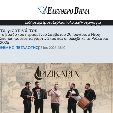
Σχόλια και...άλλα
Ειδήσεις
Σέρρες
Σχόλια
Πολιτική
Ψυχαγωγία
Για τα Ριζικάρια 2026 ο Νέος Σκοπός φόρεσε
τα γιορτινά του
Το βράδυ του περασμένου Σαββάτου 20 Ιουνίου, ο Νέος
Σκοπός φόρεσε τα γιορτινά του και υποδέχθηκε τα Ριζικάρια
2026
ΘΕΜΗΣ ΠΕΤΑΛΩΤΗΣ
25 Ιου 2026, 18:10