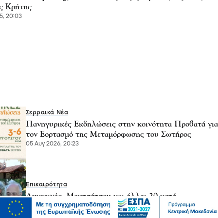
ης Κρήτης
5, 20:03
Σερραικά Νέα
Πανηγυρικές Εκδηλώσεις στην κοινότητα Προβατά για
τον Εορτασμό της Μεταμόρφωσης του Σωτήρος
05 Αυγ 2026, 20:23
Επικαιρότητα
Αυγερινός, Μουτσάτσου και άλλοι 20 κατά
Καρυστιανού – “Στάση αρχής η αποχώρησή μας”
05 Αυγ 2026, 20:21