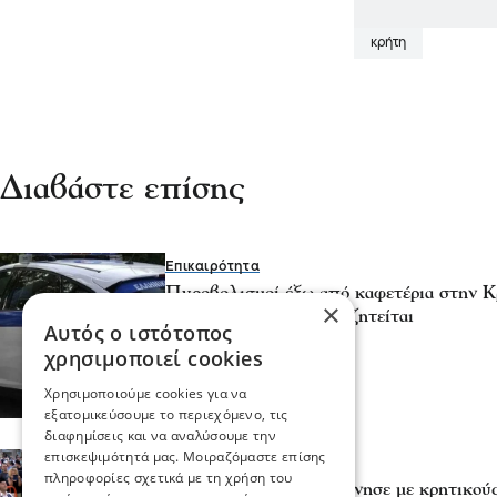
κρήτη
Διαβάστε επίσης
Επικαιρότητα
Πυροβολισμοί έξω από καφετέρια στην Κ
×
μετά από καβγά και αναζητείται
Αυτός ο ιστότοπος
24 Μαΐ 2026, 18:23
χρησιμοποιεί cookies
Χρησιμοποιούμε cookies για να
εξατομικεύσουμε το περιεχόμενο, τις
διαφημίσεις και να αναλύσουμε την
επισκεψιμότητά μας. Μοιραζόμαστε επίσης
Σχόλια και...άλλα
πληροφορίες σχετικά με τη χρήση του
Η SEREXPO 2025 ξεκίνησε με κρητικούς