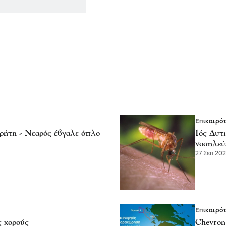
Επικαιρό
ρήτη - Νεαρός έβγαλε όπλο
Ιός Δυτ
νοσηλε
27 Σεπ 202
Επικαιρό
 χορούς
Chevron 