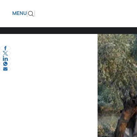
Σοκ: Νεκ
ΠΙΣΩ
MENU
χωράφι τ
eVima Serres Team
2
Κοινωνία