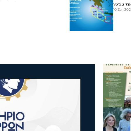
νότια τ
10 Σεπ 202