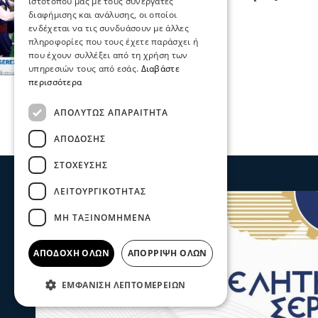
ιστότοπού μας με τους συνεργάτες
19 Σεπ 2025, 17:58
διαφήμισης και ανάλυσης, οι οποίοι
ενδέχεται να τις συνδυάσουν με άλλες
πληροφορίες που τους έχετε παράσχει ή
που έχουν συλλέξει από τη χρήση των
υπηρεσιών τους από εσάς.
Διαβάστε
περισσότερα
ΑΠΟΛΎΤΩΣ ΑΠΑΡΑΊΤΗΤΑ
ΑΠΌΔΟΣΗΣ
ΣΤΌΧΕΥΣΗΣ
ΛΕΙΤΟΥΡΓΙΚΌΤΗΤΑΣ
ΜΗ ΤΑΞΙΝΟΜΗΜΈΝΑ
ΑΠΟΔΟΧΉ ΌΛΩΝ
ΑΠΌΡΡΙΨΗ ΌΛΩΝ
ΕΜΦΆΝΙΣΗ ΛΕΠΤΟΜΕΡΕΙΏΝ