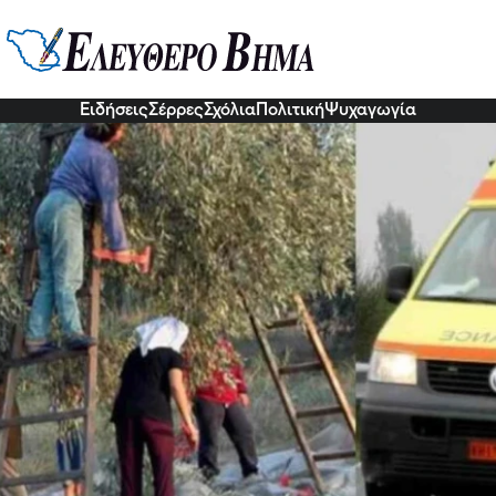
ρός γνωστός γιατρός την ώρα που
ου, η είδηση του θανάτου «πάγωσ
3 Δεκ 2022, 14:38
Ειδήσεις
Σέρρες
Σχόλια
Πολιτική
Ψυχαγωγία