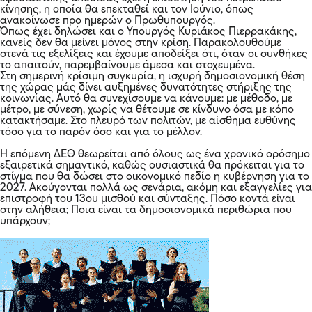
κίνησης, η οποία θα επεκταθεί και τον Ιούνιο, όπως
ανακοίνωσε προ ημερών ο Πρωθυπουργός.
Όπως έχει δηλώσει και ο Υπουργός Κυριάκος Πιερρακάκης,
κανείς δεν θα μείνει μόνος στην κρίση. Παρακολουθούμε
στενά τις εξελίξεις και έχουμε αποδείξει ότι, όταν οι συνθήκες
το απαιτούν, παρεμβαίνουμε άμεσα και στοχευμένα.
Στη σημερινή κρίσιμη συγκυρία, η ισχυρή δημοσιονομική θέση
της χώρας μάς δίνει αυξημένες δυνατότητες στήριξης της
κοινωνίας. Αυτό θα συνεχίσουμε να κάνουμε: με μέθοδο, με
μέτρο, με σύνεση, χωρίς να θέτουμε σε κίνδυνο όσα με κόπο
κατακτήσαμε. Στο πλευρό των πολιτών, με αίσθημα ευθύνης
τόσο για το παρόν όσο και για το μέλλον.
Η επόμενη ΔΕΘ θεωρείται από όλους ως ένα χρονικό ορόσημο
εξαιρετικά σημαντικό, καθώς ουσιαστικά θα πρόκειται για το
στίγμα που θα δώσει στο οικονομικό πεδίο η κυβέρνηση για το
2027. Ακούγονται πολλά ως σενάρια, ακόμη και εξαγγελίες για
επιστροφή του 13ου μισθού και σύνταξης. Πόσο κοντά είναι
στην αλήθεια; Ποια είναι τα δημοσιονομικά περιθώρια που
υπάρχουν;