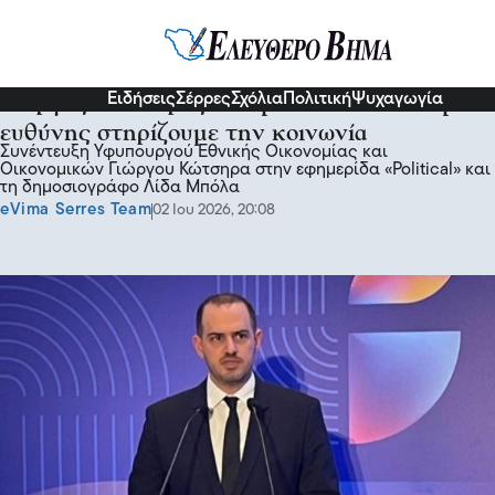
Πολιτική
Ειδήσεις
Σέρρες
Σχόλια
Πολιτική
Ψυχαγωγία
Γιώργος Κώτσηρας: Με μέθοδο και αίσθημα
ευθύνης στηρίζουμε την κοινωνία
Συνέντευξη Υφυπουργού Εθνικής Οικονομίας και
Οικονομικών Γιώργου Κώτσηρα στην εφημερίδα «Political» και
τη δημοσιογράφο Λίδα Μπόλα
eVima Serres Team
02 Ιου 2026, 20:08