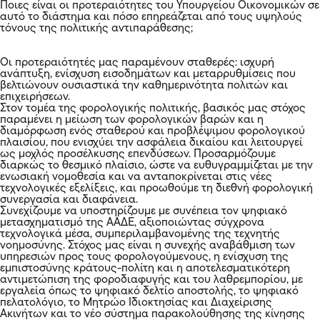
Ποιες είναι οι προτεραιότητες του Υπουργείου Οικονομικών σε
αυτό το διάστημα και πόσο επηρεάζεται από τους υψηλούς
τόνους της πολιτικής αντιπαράθεσης;
Οι προτεραιότητές μας παραμένουν σταθερές: ισχυρή
ανάπτυξη, ενίσχυση εισοδημάτων και μεταρρυθμίσεις που
βελτιώνουν ουσιαστικά την καθημερινότητα πολιτών και
επιχειρήσεων.
Στον τομέα της φορολογικής πολιτικής, βασικός μας στόχος
παραμένει η μείωση των φορολογικών βαρών και η
διαμόρφωση ενός σταθερού και προβλέψιμου φορολογικού
πλαισίου, που ενισχύει την ασφάλεια δικαίου και λειτουργεί
ως μοχλός προσέλκυσης επενδύσεων. Προσαρμόζουμε
διαρκώς το θεσμικό πλαίσιο, ώστε να ευθυγραμμίζεται με την
ενωσιακή νομοθεσία και να ανταποκρίνεται στις νέες
τεχνολογικές εξελίξεις, και προωθούμε τη διεθνή φορολογική
συνεργασία και διαφάνεια.
Συνεχίζουμε να υποστηρίζουμε με συνέπεια τον ψηφιακό
μετασχηματισμό της ΑΑΔΕ, αξιοποιώντας σύγχρονα
τεχνολογικά μέσα, συμπεριλαμβανομένης της τεχνητής
νοημοσύνης. Στόχος μας είναι η συνεχής αναβάθμιση των
υπηρεσιών προς τους φορολογούμενους, η ενίσχυση της
εμπιστοσύνης κράτους-πολίτη και η αποτελεσματικότερη
αντιμετώπιση της φοροδιαφυγής και του λαθρεμπορίου, με
εργαλεία όπως το ψηφιακό δελτίο αποστολής, το ψηφιακό
πελατολόγιο, το Μητρώο Ιδιοκτησίας και Διαχείρισης
Ακινήτων και το νέο σύστημα παρακολούθησης της κίνησης