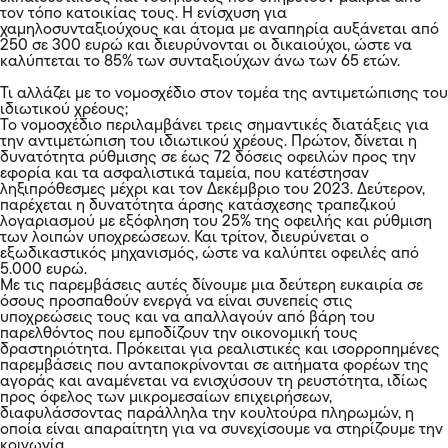
τον τόπο κατοικίας τους. Η ενίσχυση για
χαμηλοσυνταξιούχους και άτομα με αναπηρία αυξάνεται από
250 σε 300 ευρώ και διευρύνονται οι δικαιούχοι, ώστε να
καλύπτεται το 85% των συνταξιούχων άνω των 65 ετών.
Τι αλλάζει με το νομοσχέδιο στον τομέα της αντιμετώπισης του
ιδιωτικού χρέους;
Το νομοσχέδιο περιλαμβάνει τρεις σημαντικές διατάξεις για
την αντιμετώπιση του ιδιωτικού χρέους. Πρώτον, δίνεται η
δυνατότητα ρύθμισης σε έως 72 δόσεις οφειλών προς την
εφορία και τα ασφαλιστικά ταμεία, που κατέστησαν
ληξιπρόθεσμες μέχρι και τον Δεκέμβριο του 2023. Δεύτερον,
παρέχεται η δυνατότητα άρσης κατάσχεσης τραπεζικού
λογαριασμού με εξόφληση του 25% της οφειλής και ρύθμιση
των λοιπών υποχρεώσεων. Και τρίτον, διευρύνεται ο
εξωδικαστικός μηχανισμός, ώστε να καλύπτει οφειλές από
5.000 ευρώ.
Με τις παρεμβάσεις αυτές δίνουμε μια δεύτερη ευκαιρία σε
όσους προσπαθούν ενεργά να είναι συνεπείς στις
υποχρεώσεις τους και να απαλλαγούν από βάρη του
παρελθόντος που εμποδίζουν την οικονομική τους
δραστηριότητα. Πρόκειται για ρεαλιστικές και ισορροπημένες
παρεμβάσεις που ανταποκρίνονται σε αιτήματα φορέων της
αγοράς και αναμένεται να ενισχύσουν τη ρευστότητα, ιδίως
προς όφελος των μικρομεσαίων επιχειρήσεων,
διαφυλάσσοντας παράλληλα την κουλτούρα πληρωμών, η
οποία είναι απαραίτητη για να συνεχίσουμε να στηρίζουμε την
κοινωνία.