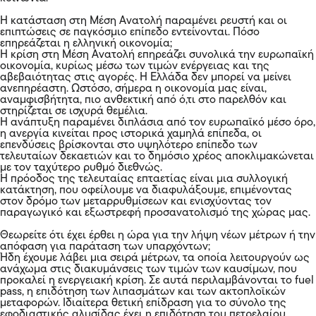
Η κατάσταση στη Μέση Ανατολή παραμένει ρευστή και οι
επιπτώσεις σε παγκόσμιο επίπεδο εντείνονται. Πόσο
επηρεάζεται η ελληνική οικονομία;
Η κρίση στη Μέση Ανατολή επηρεάζει συνολικά την ευρωπαϊκή
οικονομία, κυρίως μέσω των τιμών ενέργειας και της
αβεβαιότητας στις αγορές. Η Ελλάδα δεν μπορεί να μείνει
ανεπηρέαστη. Ωστόσο, σήμερα η οικονομία μας είναι,
αναμφισβήτητα, πιο ανθεκτική από ό,τι στο παρελθόν και
στηρίζεται σε ισχυρά θεμέλια.
Η ανάπτυξη παραμένει διπλάσια από τον ευρωπαϊκό μέσο όρο,
η ανεργία κινείται προς ιστορικά χαμηλά επίπεδα, οι
επενδύσεις βρίσκονται στο υψηλότερο επίπεδο των
τελευταίων δεκαετιών και το δημόσιο χρέος αποκλιμακώνεται
με τον ταχύτερο ρυθμό διεθνώς.
Η πρόοδος της τελευταίας επταετίας είναι μια συλλογική
κατάκτηση, που οφείλουμε να διαφυλάξουμε, επιμένοντας
στον δρόμο των μεταρρυθμίσεων και ενισχύοντας τον
παραγωγικό και εξωστρεφή προσανατολισμό της χώρας μας.
Θεωρείτε ότι έχει έρθει η ώρα για την λήψη νέων μέτρων ή την
απόφαση για παράταση των υπαρχόντων;
Ήδη έχουμε λάβει μια σειρά μέτρων, τα οποία λειτουργούν ως
ανάχωμα στις διακυμάνσεις των τιμών των καυσίμων, που
προκαλεί η ενεργειακή κρίση. Σε αυτά περιλαμβάνονται το fuel
pass, η επιδότηση των λιπασμάτων και των ακτοπλοϊκών
μεταφορών. Ιδιαίτερα θετική επίδραση για το σύνολο της
εφοδιαστικής αλυσίδας έχει η επιδότηση του πετρελαίου