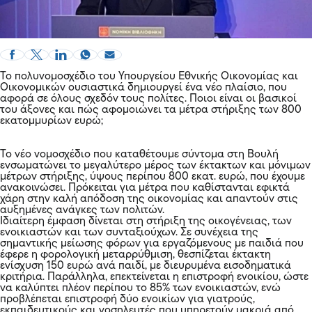
Το πολυνομοσχέδιο του Υπουργείου Εθνικής Οικονομίας και
Οικονομικών ουσιαστικά δημιουργεί ένα νέο πλαίσιο, που
αφορά σε όλους σχεδόν τους πολίτες. Ποιοι είναι οι βασικοί
του άξονες και πώς αφομοιώνει τα μέτρα στήριξης των 800
εκατομμυρίων ευρώ;
Το νέο νομοσχέδιο που καταθέτουμε σύντομα στη Βουλή
ενσωματώνει το μεγαλύτερο μέρος των έκτακτων και μόνιμων
μέτρων στήριξης, ύψους περίπου 800 εκατ. ευρώ, που έχουμε
ανακοινώσει. Πρόκειται για μέτρα που καθίστανται εφικτά
χάρη στην καλή απόδοση της οικονομίας και απαντούν στις
αυξημένες ανάγκες των πολιτών.
Ιδιαίτερη έμφαση δίνεται στη στήριξη της οικογένειας, των
ενοικιαστών και των συνταξιούχων. Σε συνέχεια της
σημαντικής μείωσης φόρων για εργαζόμενους με παιδιά που
έφερε η φορολογική μεταρρύθμιση, θεσπίζεται έκτακτη
ενίσχυση 150 ευρώ ανά παιδί, με διευρυμένα εισοδηματικά
κριτήρια. Παράλληλα, επεκτείνεται η επιστροφή ενοικίου, ώστε
να καλύπτει πλέον περίπου το 85% των ενοικιαστών, ενώ
προβλέπεται επιστροφή δύο ενοικίων για γιατρούς,
εκπαιδευτικούς και νοσηλευτές που υπηρετούν μακριά από