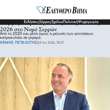
Σχόλια και...άλλα
Ειδήσεις
Σέρρες
Σχόλια
Πολιτική
Ψυχαγωγία
Γιώργος Στάμτσης: Μόλις 700 γεννήσεις το
2026 στο Νομό Σερρών
Από το 2020 και μετά όμως η μείωση των γεννήσεων
κατρακυλάει σε γκρεμό.
ΘΕΜΗΣ ΠΕΤΑΛΩΤΗΣ
24 Ιου 2026, 18:27