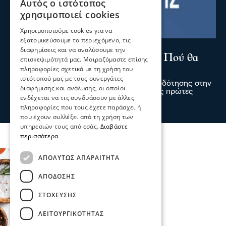
Αυτός ο ιστότοπος
χρησιμοποιεί cookies
Χρησιμοποιούμε cookies για να
εξατομικεύσουμε το περιεχόμενο, τις
Σερραικά Νέα
διαφημίσεις και να αναλύσουμε την
Έκτακτη Ανακοίνωση ΔΕΥΑΣ: Πού θα
επισκεψιμότητά μας. Μοιραζόμαστε επίσης
πληροφορίες σχετικά με τη χρήση του
γίνει αύριο διακοπή
ιστότοπού μας με τους συνεργάτες
Λόγω βλάβης θα σημειωθεί διακοπή υδροδότησης στην
διαφήμισης και ανάλυσης, οι οποίοι
Κουμαριά από τις 12 τα μεσάνυχτα έως τις πρώτες
ενδέχεται να τις συνδυάσουν με άλλες
πρωινές ώρες της Παρασκευής
πληροφορίες που τους έχετε παράσχει ή
06 Αυγ 2026, 22:06
που έχουν συλλέξει από τη χρήση των
υπηρεσιών τους από εσάς.
Διαβάστε
περισσότερα
ΑΠΟΛΎΤΩΣ ΑΠΑΡΑΊΤΗΤΑ
ΑΠΌΔΟΣΗΣ
ΣΤΌΧΕΥΣΗΣ
ΛΕΙΤΟΥΡΓΙΚΌΤΗΤΑΣ