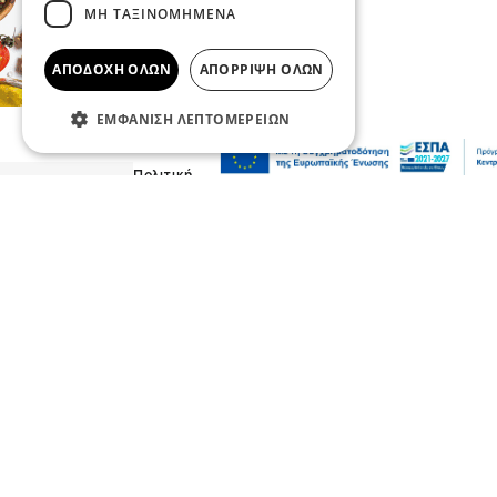
ΜΗ ΤΑΞΙΝΟΜΗΜΈΝΑ
ΑΠΟΔΟΧΉ ΌΛΩΝ
ΑΠΌΡΡΙΨΗ ΌΛΩΝ
ΕΜΦΆΝΙΣΗ ΛΕΠΤΟΜΕΡΕΙΏΝ
Πολιτική
Χρηματοδότηση 204,6 εκατ. ευρώ από το
Εθνικό Πρόγραμμα Ανάπτυξης για την
ανάπλαση της ΔΕΘ
06 Αυγ 2026, 21:56
Επικαιρότητα
Θεσσαλονίκη: Παράσυρση πεζού από ΙΧ
στον Δενδροπόταμο - Μεταφέρθηκε στο
νοσοκομείο
06 Αυγ 2026, 20:18
Επικαιρότητα
Τουλάχιστον 25 τραυματίες, οι επτά