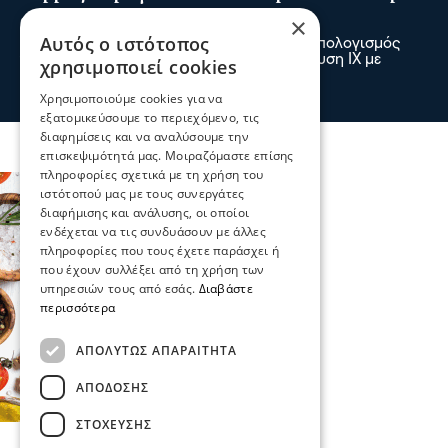
σε τροχαίο στην Παλαιοκώμη
×
Αυτός ο ιστότοπος
Δύο νεκροί και ένας τραυματίας είναι ο απολογισμός
τροχαίου δυστυχήματος μετά από σύγκρουση ΙΧ με
χρησιμοποιεί cookies
φορτηγό το πρωί στην Παλαιοκώμη
πριν 2 λεπτά
Χρησιμοποιούμε cookies για να
εξατομικεύσουμε το περιεχόμενο, τις
διαφημίσεις και να αναλύσουμε την
επισκεψιμότητά μας. Μοιραζόμαστε επίσης
πληροφορίες σχετικά με τη χρήση του
ιστότοπού μας με τους συνεργάτες
διαφήμισης και ανάλυσης, οι οποίοι
ενδέχεται να τις συνδυάσουν με άλλες
πληροφορίες που τους έχετε παράσχει ή
που έχουν συλλέξει από τη χρήση των
υπηρεσιών τους από εσάς.
Διαβάστε
περισσότερα
ΑΠΟΛΎΤΩΣ ΑΠΑΡΑΊΤΗΤΑ
ΑΠΌΔΟΣΗΣ
ΣΤΌΧΕΥΣΗΣ