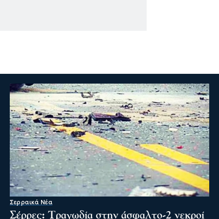
Σερραικά Νέα
Σέρρες: Τραγωδία στην άσφαλτο-2 νεκροί