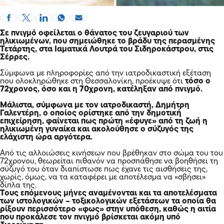
Σε πνιγμό οφείλεται ο θάνατος του ζευγαριού των
ηλικιωμένων, που σημειώθηκε το βράδυ της περασμένης
Τετάρτης, στα Ιαματικά Λουτρά του Σιδηροκάστρου, στις
Σέρρες.
Σύμφωνα με πληροφορίες από την ιατροδικαστική εξέταση
που ολοκληρώθηκε στη Θεσσαλονίκη, προέκυψε ότι
τόσο ο
72χρονος, όσο και η 70χρονη, κατέληξαν από πνιγμό.
Μάλιστα, σύμφωνα με τον ιατροδικαστή, Δημήτρη
Γαλεντέρη, ο οποίος ορίστηκε από την δημοτική
επιχείρηση, φαίνεται πως πρώτη «έφυγε» από τη ζωή η
ηλικιωμένη γυναίκα και ακολούθησε ο σύζυγός της
ελάχιστη ώρα αργότερα.
Από τις αλλοιώσεις κινήσεων που βρέθηκαν στο σώμα του του
72χρονου, θεωρείται πιθανόν να προσπάθησε να βοηθήσει τη
σύζυγό του όταν διαπίστωσε πως έχανε τις αισθήσεις της,
χωρίς, όμως, να τα καταφέρει με αποτέλεσμα να «σβήσει»
δίπλα της.
Τους επόμενους μήνες αναμένονται και τα αποτελέσματα
των ιστολογικών – τοξικολογικών εξετάσεων τα οποία θα
ρίξουν περισσότερο «φως» στην υπόθεση, καθώς η αιτία
που προκάλεσε τον πνιγμό βρίσκεται ακόμη υπό