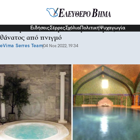
Σχόλια και...άλλα
Ειδήσεις
Σέρρες
Σχόλια
Πολιτική
Ψυχαγωγία
Στα Ιαματικά Λουτρά Σιδηροκάστρου,
θάνατος από πνιγμό
eVima Serres Team
04 Νοε 2022, 19:34