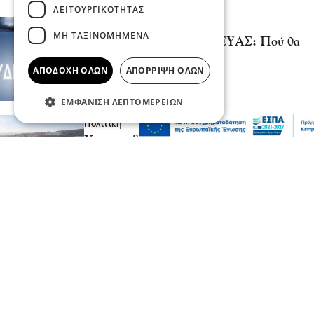
ΛΕΙΤΟΥΡΓΙΚΌΤΗΤΑΣ
Σερραικά Νέα
ΜΗ ΤΑΞΙΝΟΜΗΜΈΝΑ
Έκτακτη Ανακοίνωση ΔΕΥΑΣ: Πού θα
γίνει αύριο διακοπή
ΑΠΟΔΟΧΉ ΌΛΩΝ
ΑΠΌΡΡΙΨΗ ΌΛΩΝ
06 Αυγ 2026, 22:06
ΕΜΦΆΝΙΣΗ ΛΕΠΤΟΜΕΡΕΙΏΝ
Πολιτική
Χρηματοδότηση 204,6 εκατ. ευρώ από το
Εθνικό Πρόγραμμα Ανάπτυξης για την
ανάπλαση της ΔΕΘ
06 Αυγ 2026, 21:56
Επικαιρότητα
Θεσσαλονίκη: Παράσυρση πεζού από ΙΧ
στον Δενδροπόταμο - Μεταφέρθηκε στο
νοσοκομείο
06 Αυγ 2026, 20:18