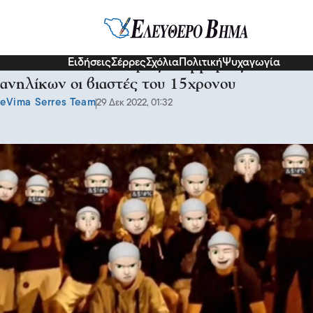
Κοινωνία
Ειδήσεις
Σέρρες
Σχόλια
Πολιτική
Ψυχαγωγία
Ίλιον: Μέλη «σκληρής» συμμορίας
ανηλίκων οι βιαστές του 15χρονου
eVima Serres Team
29 Δεκ 2022, 01:32