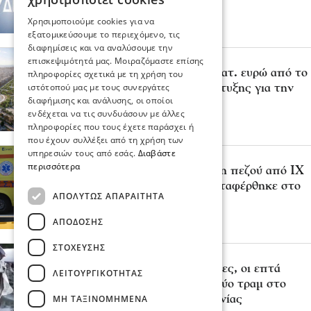
06 Αυγ 2026, 22:06
Χρησιμοποιούμε cookies για να
εξατομικεύσουμε το περιεχόμενο, τις
διαφημίσεις και να αναλύσουμε την
Πολιτική
επισκεψιμότητά μας. Μοιραζόμαστε επίσης
Χρηματοδότηση 204,6 εκατ. ευρώ από το
πληροφορίες σχετικά με τη χρήση του
ιστότοπού μας με τους συνεργάτες
Εθνικό Πρόγραμμα Ανάπτυξης για την
διαφήμισης και ανάλυσης, οι οποίοι
ανάπλαση της ΔΕΘ
ενδέχεται να τις συνδυάσουν με άλλες
06 Αυγ 2026, 21:56
πληροφορίες που τους έχετε παράσχει ή
που έχουν συλλέξει από τη χρήση των
υπηρεσιών τους από εσάς.
Διαβάστε
Επικαιρότητα
περισσότερα
Θεσσαλονίκη: Παράσυρση πεζού από ΙΧ
στον Δενδροπόταμο - Μεταφέρθηκε στο
ΑΠΟΛΎΤΩΣ ΑΠΑΡΑΊΤΗΤΑ
νοσοκομείο
06 Αυγ 2026, 20:18
ΑΠΌΔΟΣΗΣ
ΣΤΌΧΕΥΣΗΣ
Επικαιρότητα
Τουλάχιστον 25 τραυματίες, οι επτά
ΛΕΙΤΟΥΡΓΙΚΌΤΗΤΑΣ
σοβαρά, από σύγκρουση δύο τραμ στο
ΜΗ ΤΑΞΙΝΟΜΗΜΈΝΑ
Γκελζενκίρχεν της Γερμανίας