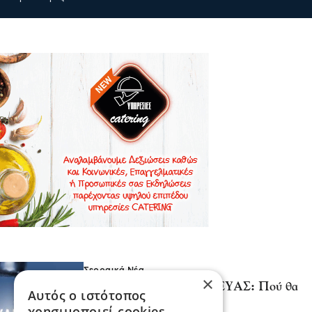
Σερραικά Νέα
×
Έκτακτη Ανακοίνωση ΔΕΥΑΣ: Πού θα
Αυτός ο ιστότοπος
γίνει αύριο διακοπή
χρησιμοποιεί cookies