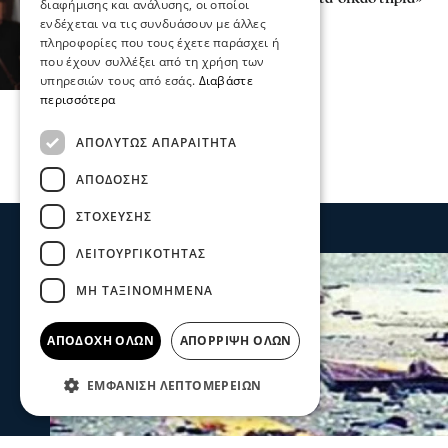
διαφήμισης και ανάλυσης, οι οποίοι
13 Ιου 2025, 18:21
ενδέχεται να τις συνδυάσουν με άλλες
πληροφορίες που τους έχετε παράσχει ή
που έχουν συλλέξει από τη χρήση των
υπηρεσιών τους από εσάς.
Διαβάστε
περισσότερα
ΑΠΟΛΎΤΩΣ ΑΠΑΡΑΊΤΗΤΑ
ΑΠΌΔΟΣΗΣ
ΣΤΌΧΕΥΣΗΣ
ΛΕΙΤΟΥΡΓΙΚΌΤΗΤΑΣ
ΜΗ ΤΑΞΙΝΟΜΗΜΈΝΑ
ΑΠΟΔΟΧΉ ΌΛΩΝ
ΑΠΌΡΡΙΨΗ ΌΛΩΝ
ΕΜΦΆΝΙΣΗ ΛΕΠΤΟΜΕΡΕΙΏΝ