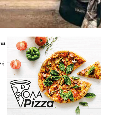
και
λή