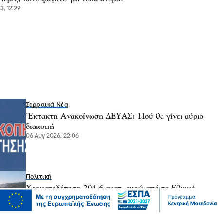
3, 12:29
Σερραικά Νέα
Έκτακτη Ανακοίνωση ΔΕΥΑΣ: Πού θα γίνει αύριο
διακοπή
06 Αυγ 2026, 22:06
Πολιτική
Χρηματοδότηση 204,6 εκατ. ευρώ από το Εθνικό
Πρόγραμμα Ανάπτυξης για την ανάπλαση της ΔΕΘ
06 Αυγ 2026, 21:56