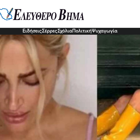
η κατάσταση η Ιωάννα Τούνη λίγο
κά διαλυμένη. Κάτι δεν πάει καλά
7 Νοε 2022, 21:46
Ειδήσεις
Σέρρες
Σχόλια
Πολιτική
Ψυχαγωγία