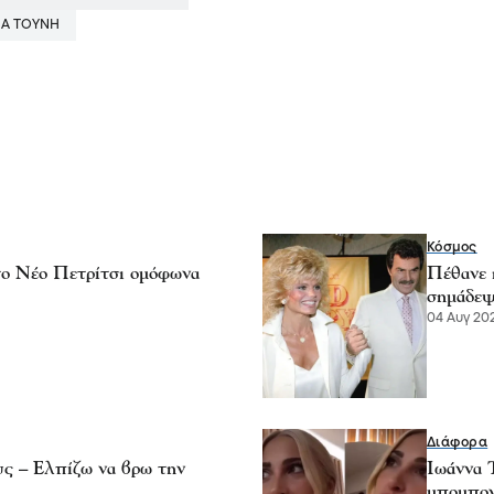
ΝΑ ΤΟΎΝΗ
Κόσμος
το Νέο Πετρίτσι ομόφωνα
Πέθανε 
σημάδεψε
04 Αυγ 202
Διάφορα
ς – Ελπίζω να βρω την
Ιωάννα 
μπομπον