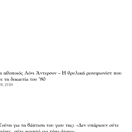
η ηθοποιός Λόνι Άντερσον – Η θρυλική ρεσεψιονίστ που
 τη δεκαετία του ’80
5, 21:59
Τούνη για τη βάπτιση του γιου της: «Δεν υπάρχουν ούτε
ιέρες, ούτε φαγητό για τόσα άτομα»