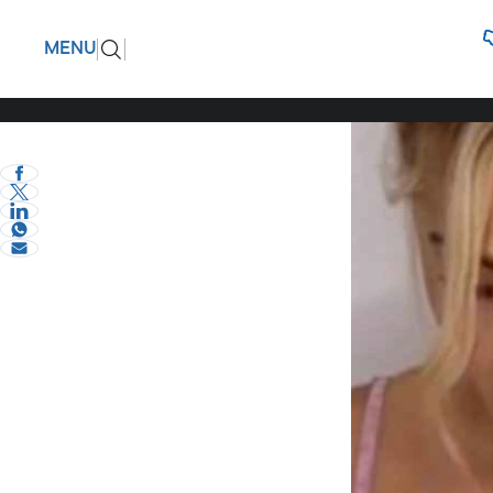
Σε άσχημ
ΠΙΣΩ
MENU
πραγματι
eVima Serres Team
1
Διάφορα