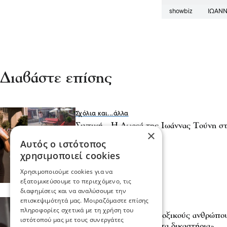
showbiz
ΙΩΆΝ
Διαβάστε επίσης
Σχόλια και...άλλα
Σιντική - Η Δωρεά της Ιωάννας Τούνη σ
×
δεκτή
Αυτός ο ιστότοπος
20 Οκτ 2025, 20:18
χρησιμοποιεί cookies
Χρησιμοποιούμε cookies για να
εξατομικεύσουμε το περιεχόμενο, τις
διαφημίσεις και να αναλύσουμε την
επισκεψιμότητά μας. Μοιραζόμαστε επίσης
Κόσμος
πληροφορίες σχετικά με τη χρήση του
Τούνη: «Έδιωξα τους τοξικούς ανθρώπου
ιστότοπού μας με τους συνεργάτες
ψυχική μου υγεία μετά τα δικαστήρια»