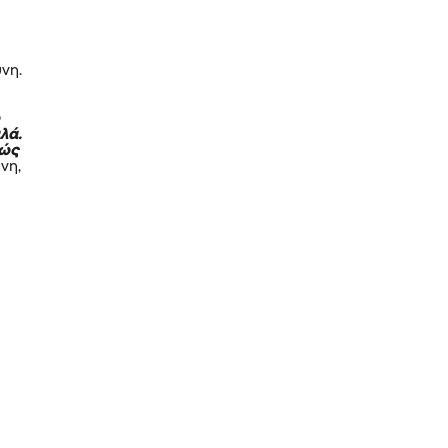
νη.
ω
λά.
πώς
νη,