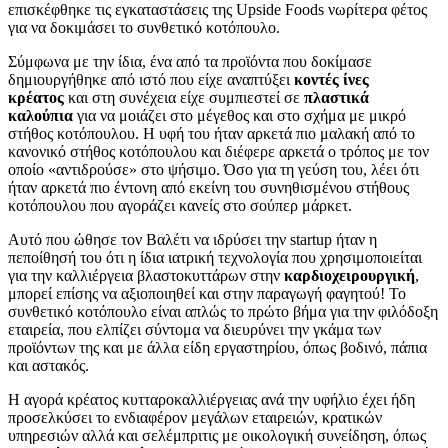
επισκέφθηκε τις εγκαταστάσεις της Upside Foods νωρίτερα φέτος
για να δοκιμάσει το συνθετικό κοτόπουλο.
Σύμφωνα με την ίδια, ένα από τα προϊόντα που δοκίμασε
δημιουργήθηκε από ιστό που είχε αναπτύξει
κοντές ίνες
κρέατος
και στη συνέχεια είχε συμπιεστεί σε
πλαστικά
καλούπια
για να μοιάζει στο μέγεθος και στο σχήμα με μικρό
στήθος κοτόπουλου. Η υφή του ήταν αρκετά πιο μαλακή από το
κανονικό στήθος κοτόπουλου και διέφερε αρκετά ο τρόπος με τον
οποίο «αντιδρούσε» στο ψήσιμο. Όσο για τη γεύση του, λέει ότι
ήταν αρκετά πιο έντονη από εκείνη του συνηθισμένου στήθους
κοτόπουλου που αγοράζει κανείς στο σούπερ μάρκετ.
Αυτό που ώθησε τον Βαλέτι να ιδρύσει την startup ήταν η
πεποίθησή του ότι η ίδια ιατρική τεχνολογία που χρησιμοποιείται
για την καλλιέργεια βλαστοκυττάρων στην
καρδιοχειρουργική
,
μπορεί επίσης να αξιοποιηθεί και στην παραγωγή φαγητού! Το
συνθετικό κοτόπουλο είναι απλώς το πρώτο βήμα για την φιλόδοξη
εταιρεία, που ελπίζει σύντομα να διευρύνει την γκάμα των
προϊόντων της και με άλλα είδη εργαστηρίου, όπως βοδινό, πάπια
και αστακός.
Η αγορά κρέατος κυτταροκαλλιέργειας ανά την υφήλιο έχει ήδη
προσελκύσει το ενδιαφέρον μεγάλων εταιρειών, κρατικών
υπηρεσιών αλλά και σελέμπριτις με οικολογική συνείδηση, όπως