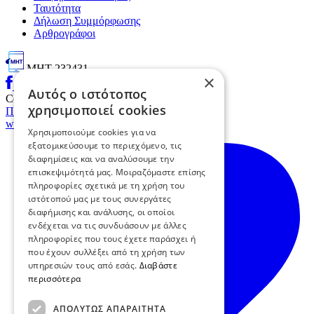
Ταυτότητα
Δήλωση Συμμόρφωσης
Αρθρογράφοι
ΜΗΤ 232431
×
Αυτός ο ιστότοπος
Copyright © 2026 evimaserres.gr
χρησιμοποιεί cookies
Πολιτική Απορρήτου
Όροι Χρήσης
with
Χρησιμοποιούμε cookies για να
εξατομικεύσουμε το περιεχόμενο, τις
διαφημίσεις και να αναλύσουμε την
επισκεψιμότητά μας. Μοιραζόμαστε επίσης
πληροφορίες σχετικά με τη χρήση του
ιστότοπού μας με τους συνεργάτες
διαφήμισης και ανάλυσης, οι οποίοι
ενδέχεται να τις συνδυάσουν με άλλες
πληροφορίες που τους έχετε παράσχει ή
που έχουν συλλέξει από τη χρήση των
υπηρεσιών τους από εσάς.
Διαβάστε
περισσότερα
ΑΠΟΛΎΤΩΣ ΑΠΑΡΑΊΤΗΤΑ