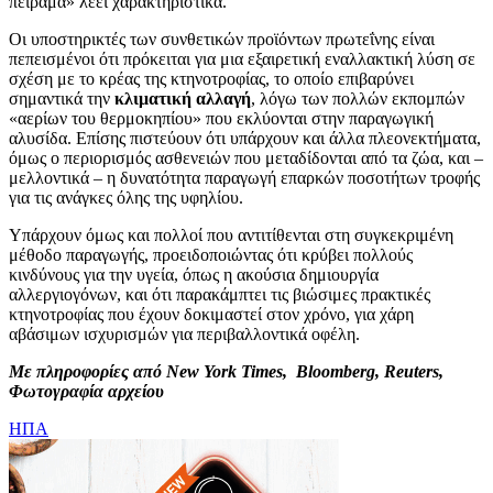
πείραμα» λέει χαρακτηριστικά.
Οι υποστηρικτές των συνθετικών προϊόντων πρωτεΐνης είναι
πεπεισμένοι ότι πρόκειται για μια εξαιρετική εναλλακτική λύση σε
σχέση με το κρέας της κτηνοτροφίας, το οποίο επιβαρύνει
σημαντικά την
κλιματική αλλαγή
, λόγω των πολλών εκπομπών
«αερίων του θερμοκηπίου» που εκλύονται στην παραγωγική
αλυσίδα. Επίσης πιστεύουν ότι υπάρχουν και άλλα πλεονεκτήματα,
όμως ο περιορισμός ασθενειών που μεταδίδονται από τα ζώα, και –
μελλοντικά – η δυνατότητα παραγωγή επαρκών ποσοτήτων τροφής
για τις ανάγκες όλης της υφηλίου.
Υπάρχουν όμως και πολλοί που αντιτίθενται στη συγκεκριμένη
μέθοδο παραγωγής, προειδοποιώντας ότι κρύβει πολλούς
κινδύνους για την υγεία, όπως η ακούσια δημιουργία
αλλεργιογόνων, και ότι παρακάμπτει τις βιώσιμες πρακτικές
κτηνοτροφίας που έχουν δοκιμαστεί στον χρόνο, για χάρη
αβάσιμων ισχυρισμών για περιβαλλοντικά οφέλη.
Με πληροφορίες από New York Times, Bloomberg, Reuters,
Φωτογραφία αρχείου
ΗΠΑ