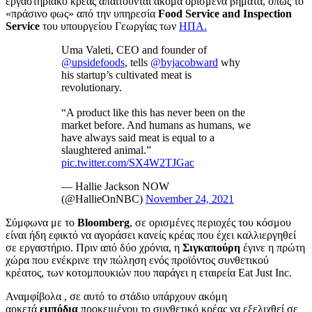
εργαστηριακό κρέας απαιτούνται ακόμα ορισμένα βήματα, όπως το
«πράσινο φως» από την υπηρεσία
Food Service and Inspection
Service
του υπουργείου Γεωργίας των
ΗΠΑ.
Uma Valeti, CEO and founder of
@upsidefoods
, tells
@byjacobward
why
his startup’s cultivated meat is
revolutionary.
“A product like this has never been on the
market before. And humans as humans, we
have always said meat is equal to a
slaughtered animal.”
pic.twitter.com/SX4W2TJGac
— Hallie Jackson NOW
(@HallieOnNBC)
November 24, 2021
Σύμφωνα με το
Bloomberg
, σε ορισμένες περιοχές του κόσμου
είναι ήδη εφικτό να αγοράσει κανείς κρέας που έχει καλλιεργηθεί
σε εργαστήριο. Πριν από δύο χρόνια, η
Σιγκαπούρη
έγινε η πρώτη
χώρα που ενέκρινε την πώληση ενός προϊόντος συνθετικού
κρέατος, των κοτομπουκιών που παράγει η εταιρεία Eat Just Inc.
Αναμφίβολα , σε αυτό το στάδιο υπάρχουν ακόμη
αρκετά
εμπόδια
προκειμένου το συνθετικό κρέας να εξελιχθεί σε