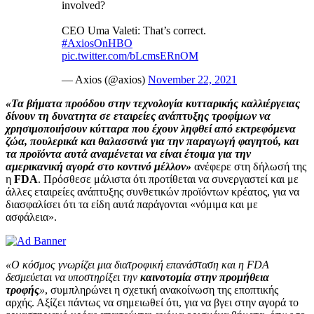
involved?
CEO Uma Valeti: That’s correct.
#AxiosOnHBO
pic.twitter.com/bLcmsERnOM
— Axios (@axios)
November 22, 2021
«Τα βήματα προόδου στην τεχνολογία κυτταρικής καλλιέργειας
δίνουν τη δυνατητα σε εταιρείες ανάπτυξης τροφίμων να
χρησιμοποιήσουν κύτταρα που έχουν ληφθεί από εκτρεφόμενα
ζώα, πουλερικά και θαλασσινά για την παραγωγή φαγητού, και
τα προϊόντα αυτά αναμένεται να είναι έτοιμα για την
αμερικανική αγορά στο κοντινό μέλλον»
ανέφερε στη δήλωσή της
η
FDA
. Πρόσθεσε μάλιστα ότι προτίθεται να συνεργαστεί και με
άλλες εταιρείες ανάπτυξης συνθετικών προϊόντων κρέατος, για να
διασφαλίσει ότι τα είδη αυτά παράγονται «νόμιμα και με
ασφάλεια».
«Ο κόσμος γνωρίζει μια διατροφική επανάσταση και η FDA
δεσμεύεται να υποστηρίξει την
καινοτομία στην προμήθεια
τροφής
»
, συμπληρώνει η σχετική ανακοίνωση της εποπτικής
αρχής. Αξίζει πάντως να σημειωθεί ότι, για να βγει στην αγορά το