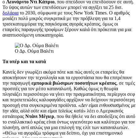
ο
Λεονάρντο Ντι Κάπριο
, που σπεύδουν να επενδύσουν σε αυτή.
Το ύψος αυτών των επενδύσεων μπορεί να αγγίξει τα 25 δισ.
δολάρια
το 2030, σύμφωνα με τους New York Times. Ο αριθμός
μοιάζει πολύ μικρός συγκριτικά με την πρόβλεψη για τα 1,4
τρισεκατομμύρια της παγκόσμιας αγοράς κρέατος, όμως οι
εταιρείες παραγωγής τροφίμων ξέρουν καλά ότι πρόκειται για μια
αναπτυσσόμενη υποκατηγορία.
Ο Δρ. Ούμα Βαλέτι
Τα υπέρ και τα κατά
Κανείς δεν γνωρίζει ακόμα πότε και πώς αυτές οι εταιρείες θα
αποκτήσουν την τεχνολογία και τα εργοστάσια που θα επιτρέπουν
την παραγωγή
εμπορικά βιώσιμων ποσοτήτων κρέατος
, σε τιμές
προσιτές για τον μέσο καταναλωτή. Καθώς όμως η θεωρία
πλησιάζει περισσότερο να γίνει την πραγματικότητα, περίεργοι σεφ
και περιπετειώδες καλοφαγάδες αρχίζουν να δείχνουν περισσότερη
προσοχή στα συγκεκριμένα προϊόντα.
«Δεν είμαι ενθουσιασμένος με
την ιδέα, αλλά ούτε και είμαι τελείως κατά»
λέει ο Αμερικανός
εστιάτορας
Ντάνι Μέγιερ
, που θα ήθελε να δει αποδείξεις ότι αυτό
το εναλλακτικό κρέας είναι όντως υγιεινότερο και καλύτερο για τον
πλανήτη, αντί απλώς για μια επιλογή της ελίτ των καταναλωτών.
«Θέλω να αγοράζω τρόφιμα για δείπνο, όχι για επιστημονικό