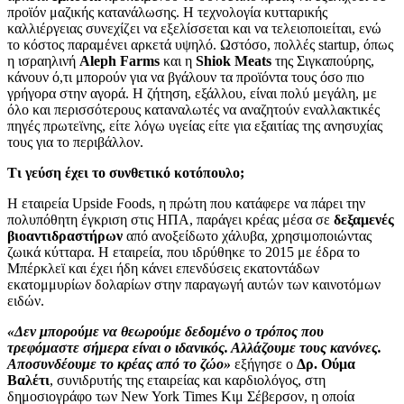
προϊόν μαζικής κατανάλωσης. Η τεχνολογία κυτταρικής
καλλιέργειας συνεχίζει να εξελίσσεται και να τελειοποιείται, ενώ
το κόστος παραμένει αρκετά υψηλό. Ωστόσο, πολλές startup, όπως
η ισραηλινή
Aleph Farms
και η
Shiok Meats
της Σιγκαπούρης,
κάνουν ό,τι μπορούν για να βγάλουν τα προϊόντα τους όσο πιο
γρήγορα στην αγορά. Η ζήτηση, εξάλλου, είναι πολύ μεγάλη, με
όλο και περισσότερους καταναλωτές να αναζητούν εναλλακτικές
πηγές πρωτεϊνης, είτε λόγω υγείας είτε για εξαιτίας της ανησυχίας
τους για το περιβάλλον.
Τι γεύση έχει το συνθετικό κοτόπουλο;
Η εταιρεία Upside Foods, η πρώτη που κατάφερε να πάρει την
πολυπόθητη έγκριση στις ΗΠΑ, παράγει κρέας μέσα σε
δεξαμενές
βιοαντιδραστήρων
από ανοξείδωτο χάλυβα, χρησιμοποιώντας
ζωικά κύτταρα. Η εταιρεία, που ιδρύθηκε το 2015 με έδρα το
Μπέρκλεϊ και έχει ήδη κάνει επενδύσεις εκατοντάδων
εκατομμυρίων δολαρίων στην παραγωγή αυτών των καινοτόμων
ειδών.
«Δεν μπορούμε να θεωρούμε δεδομένο ο τρόπος που
τρεφόμαστε σήμερα είναι ο ιδανικός. Αλλάζουμε τους κανόνες.
Αποσυνδέουμε το κρέας από το ζώο»
εξήγησε ο
Δρ. Ούμα
Βαλέτι
, συνιδρυτής της εταιρείας και καρδιολόγος, στη
δημοσιογράφο των New York Times Κιμ Σέβερσον, η οποία