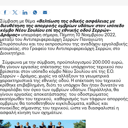
Σύμβαση με θέμα
«Βελτίωση της οδικής ασφάλειας με
διευθέτηση της απορροής ομβρίων υδάτων στον ισόπεδο
κόμβο Νέου Σουλίου επί της εθνικής οδού Σερρών-
Δράμας»
υπεγράφη σήμερα, Πέμπτη 10 Νοεμβρίου 2022,
μεταξύ του Αντιπεριφερειάρχη Σερρών Παναγιώτη
Σπυρόπουλου και του εκπροσώπου της αναδόχου εργολαβικής
εταιρείας, στο Γραφείο του Αντιπεριφερειάρχη Σερρών, στο
Διοικητήριο.
Σύμφωνα με την σύμβαση, προϋπολογισμού 200.000 ευρώ,
θα γίνουν εργασίες επέκτασης του υπάρχοντος τεχνικού που
βρίσκεται στον ισόπεδο κόμβο Νέου Σουλίου επί της Ε.Ο.
Σερρών – Δράμας, χωρίς να αλλάξουν τα γεωμετρικά
χαρακτηριστικά της εθνικής οδού. Η επέκταση του τεχνικού
κρίθηκε επιβεβλημένη, διότι το υπάρχον δεν ήταν δυνατόν να
παραλάβει τον όγκο των ομβρίων υδάτων. Παράλληλα, θα
γίνουν εργασίες αποκατάστασης του οδοστρώματος
εκατέρωθεν του τεχνικού, καθαρισμός των τάφρων απορροής
ομβρίων, θα τοποθετηθούν κιγκλιδώματα, καθώς και
πινακίδες σήμανσης του τεχνικού, ώστε να διασφαλιστεί η
ασφαλή κίνηση των οχημάτων.