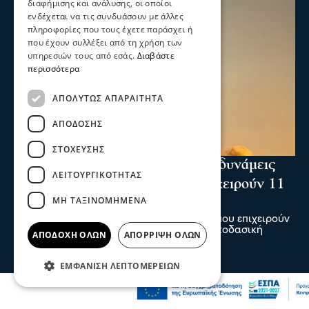
διαφήμισης και ανάλυσης, οι οποίοι
ενδέχεται να τις συνδυάσουν με άλλες
πληροφορίες που τους έχετε παράσχει ή
που έχουν συλλέξει από τη χρήση των
υπηρεσιών τους από εσάς.
Διαβάστε
περισσότερα
ΑΠΟΛΎΤΩΣ ΑΠΑΡΑΊΤΗΤΑ
ΑΠΌΔΟΣΗΣ
ΣΤΌΧΕΥΣΗΣ
Ενισχύθηκαν οι πυροσβεστικές δυνάμεις
ΛΕΙΤΟΥΡΓΙΚΌΤΗΤΑΣ
στη φωτιά στην Κορινθία - Επιχειρούν 11
ΜΗ ΤΑΞΙΝΟΜΗΜΈΝΑ
εναέρια μέσα
Ενισχύθηκαν οι πυροσβεστικές δυνάμεις που επιχειρούν
στην πυρκαγιά που έχει ξεσπάσει σε αγροτοδασική
ΑΠΟΔΟΧΉ ΌΛΩΝ
ΑΠΌΡΡΙΨΗ ΌΛΩΝ
έκταση, στην περιοχή Στεφάνι Κορίνθου.
07 Αυγ 2026, 20:24
ΕΜΦΆΝΙΣΗ ΛΕΠΤΟΜΕΡΕΙΏΝ