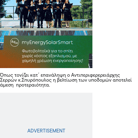
Όπως τονίζει κατ΄ επανάληψη ο Αντιπεριφερερειάρχης
Σερρών κ.Σπυρόπουλος η βελτίωση των υποδομών αποτελεί
άμεση προτεραιότητα.