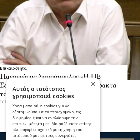
Επικαιρότητα
Παναγιώτης Σπυρόπουλος -Η ΠΕ
×
Σερρών συνεχίζει να στηρίζει έμπρακτα
Αυτός ο ιστότοπος
το έργο των Πυροσβεστών
χρησιμοποιεί cookies
17 Ιου 2026, 17:47
Χρησιμοποιούμε cookies για να
εξατομικεύσουμε το περιεχόμενο, τις
διαφημίσεις και να αναλύσουμε την
επισκεψιμότητά μας. Μοιραζόμαστε επίσης
πληροφορίες σχετικά με τη χρήση του
ιστότοπού μας με τους συνεργάτες