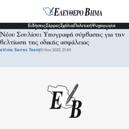
Σερραικά Νέα
Ειδήσεις
Σέρρες
Σχόλια
Πολιτική
Ψυχαγωγία
Από την Περιφέρεια στον ισόπεδο κόμβο
Νέου Σουλίου: Υπογραφή σύμβασης για την
βελτίωση της οδικής ασφάλειας
eVima Serres Team
10 Νοε 2022, 21:49