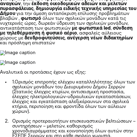
αναγκών
, την
έκδοση οικοδομικών αδειών και μελετών
πυρασφάλειας
,
δημιουργία ειδικής τεχνικής υπηρεσίας του
Δήμου
για την άμεση ανταπόκριση επίλυσης προβλημάτων
βλαβών ,
φωτισμό
όλων των σχολικών μονάδων κατά τις
νυχτερινές ώρες, δωρεάν ύδρευση των σχολικών μονάδων,
αντικατάσταση των φωτιστικών
με φωτιστικά led
,
σύνδεση
με τηλεθέρμανση ή φυσικό αέριο
, ασφαλείς αύλειους
χώρους με
δενδροφυτεύσεις
,
ανέγερση νέων διδακτηρίων
και πρόσληψη επιστατών
Αναλυτικά οι προτάσεις έχουν ως εξης:
1.Ορισμός επιτροπής ελέγχου καταλληλότητας όλων των
σχολικών μονάδων του Διευρυμένου Δήμου Σερρών
(Στατικός έλεγχος κτιρίων, αντισεισμική προστασία,
έλεγχος ηλεκτρολογικών-υδραυλικών εγκαταστάσεων,
έλεγχος και εγκατάσταση αλεξικέραυνων στα σχολικά
κτήρια, περιποίηση και φροντίδα όλων των αύλειων
χώρων).
Ορισμός προτεραιοτήτων επισκευαστικών βελτιώσεων –
συντηρήσεων – μελετών, καθορισμός
χρονοδιαγράμματος και κοινοποίηση όλων αυτών στην
ΕΣΕΠΕ Σερρών και στο κάθε σχολείο χωριστά.