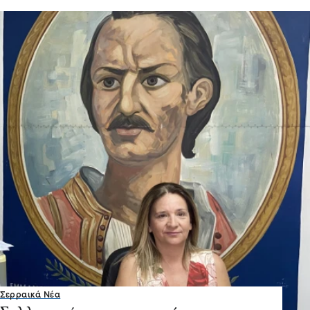
Σερραικά Νέα