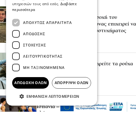
υπηρεσιών τους από εσάς.
Διαβάστε
περισσότερα
Επικαιρότητα
«Κάτι απέσπασε την προσοχή του
ΑΠΟΛΎΤΩΣ ΑΠΑΡΑΊΤΗΤΑ
οδηγού»: Πραγματογνώμονας επιχειρεί να
ρίξει φως στα αίτια του δυστυχήματος
ΑΠΌΔΟΣΗΣ
στις Σέρρες
07 Αυγ 2026, 20:22
ΣΤΌΧΕΥΣΗΣ
ΛΕΙΤΟΥΡΓΙΚΌΤΗΤΑΣ
Μόδα
10 συμβουλές για να διατηρείτε τα ρούχα
ΜΗ ΤΑΞΙΝΟΜΗΜΈΝΑ
σας σαν καινούργια
07 Αυγ 2026, 20:17
ΑΠΟΔΟΧΉ ΌΛΩΝ
ΑΠΌΡΡΙΨΗ ΌΛΩΝ
ΕΜΦΆΝΙΣΗ ΛΕΠΤΟΜΕΡΕΙΏΝ
Ψυχαγωγία
Αθλητικά
Ισπανία – Ελλάδα 96-86: Στην παράταση
«λύγισε» η Εθνική Παίδων στην πρεμιέρα
του Eurobasket U16
07 Αυγ 2026, 20:01