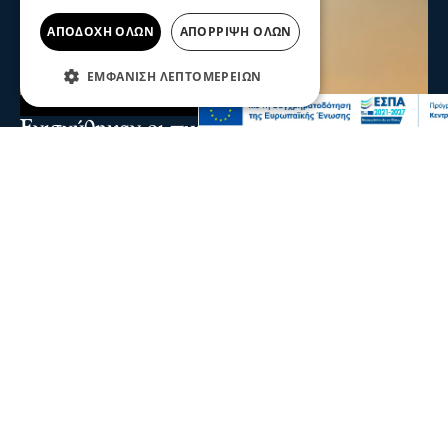
ΑΠΟΔΟΧΉ ΌΛΩΝ
ΑΠΌΡΡΙΨΗ ΌΛΩΝ
ΕΜΦΆΝΙΣΗ ΛΕΠΤΟΜΕΡΕΙΏΝ
Ενισχύθηκαν οι πυροσβεστικές δυνάμεις
στη φωτιά στην Κορινθία - Επιχειρούν 11
εναέρια μέσα
Ενισχύθηκαν οι πυροσβεστικές δυνάμεις που επιχειρούν
στην πυρκαγιά που έχει ξεσπάσει σε αγροτοδασική
έκταση, στην περιοχή Στεφάνι Κορίνθου.
07 Αυγ 2026, 20:24