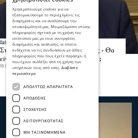
Χρησιμοποιούμε cookies για να
εξατομικεύσουμε το περιεχόμενο, τις
διαφημίσεις και να αναλύσουμε την
επισκεψιμότητά μας. Μοιραζόμαστε επίσης
πληροφορίες σχετικά με τη χρήση του
ιστότοπού μας με τους συνεργάτες
Σχόλια και...άλλα
διαφήμισης και ανάλυσης, οι οποίοι
Στις Σέρρες ο Κώστας Γκιουλέκας - Θα
ενδέχεται να τις συνδυάσουν με άλλες
πληροφορίες που τους έχετε παράσχει ή
είναι υποψήφιος Περιφερειάρχης ;
που έχουν συλλέξει από τη χρήση των
15 Ιου 2026, 17:49
υπηρεσιών τους από εσάς.
Διαβάστε
περισσότερα
ΑΠΟΛΎΤΩΣ ΑΠΑΡΑΊΤΗΤΑ
ΑΠΌΔΟΣΗΣ
ΣΤΌΧΕΥΣΗΣ
ΛΕΙΤΟΥΡΓΙΚΌΤΗΤΑΣ
ΜΗ ΤΑΞΙΝΟΜΗΜΈΝΑ