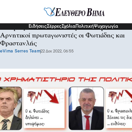
Σχόλια και...άλλα
Ειδήσεις
Σέρρες
Σχόλια
Πολιτική
Ψυχαγωγία
Για αμετροέπεια και έλλειψη σεβασμού:
Αρνητικοί πρωταγωνιστές οι Φωτιάδης και
Φραστανλής
eVima Serres Team
22 Δεκ 2022, 06:55