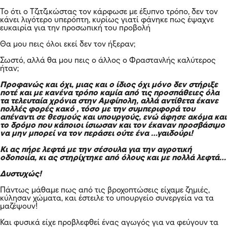
Το ότι ο Τζιτζικώστας τον κάρφωσε με έξυπνο τρόπο, δεν τον
κάνει λιγότερο υπερόπτη, κυρίως γιατί φάνηκε πως έψαχνε
ευκαιρία για την προσωπική του προβολή
Θα μου πεις όλοι εκεί δεν τον ήξεραν;
Σωστό, αλλά θα μου πεις ο άλλος ο Φραστανλής καλύτερος
ήταν;
Προφανώς και όχι, μιας και ο ίδιος όχι μόνο δεν στήριξε
ποτέ και με κανένα τρόπο καμία από τις προσπάθειες όλα
τα τελευταία χρόνια στην Αμφίπολη, αλλά αντίθετα έκανε
πολλές φορές κακό , τόσο με την συμπεριφορά του
απέναντι σε θεσμούς και υπουργούς, ενώ άφησε ακόμα και
το δρόμο που κάποιοι ίσιωσαν και τον έκαναν προσβάσιμο
να μην μπορεί να τον περάσει ούτε ένα …γαιδούρι!
Κι ας πήρε λεφτά με την σέσουλα για την αγροτική
οδοποιία, κι ας στηρίχτηκε από όλους και με πολλά λεφτά…
Δυστυχώς!
Πάντως μάθαμε πως από τις βροχοπτώσεις είχαμε ζημιές,
κύλησαν χώματα, και έστειλε το υπουργείο συνεργεία να τα
μαζέψουν!
Και φυσικά είχε προβλεφθεί ένας αγωγός για να φεύγουν τα