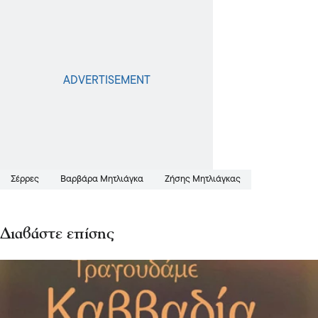
Σέρρες
Βαρβάρα Μητλιάγκα
Ζήσης Μητλιάγκας
Διαβάστε επίσης