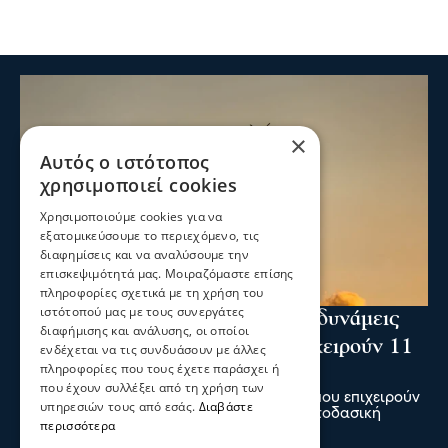
×
Αυτός ο ιστότοπος
χρησιμοποιεί cookies
Χρησιμοποιούμε cookies για να
εξατομικεύσουμε το περιεχόμενο, τις
διαφημίσεις και να αναλύσουμε την
επισκεψιμότητά μας. Μοιραζόμαστε επίσης
πληροφορίες σχετικά με τη χρήση του
ιστότοπού μας με τους συνεργάτες
Ενισχύθηκαν οι πυροσβεστικές δυνάμεις
διαφήμισης και ανάλυσης, οι οποίοι
στη φωτιά στην Κορινθία - Επιχειρούν 11
ενδέχεται να τις συνδυάσουν με άλλες
πληροφορίες που τους έχετε παράσχει ή
εναέρια μέσα
που έχουν συλλέξει από τη χρήση των
Ενισχύθηκαν οι πυροσβεστικές δυνάμεις που επιχειρούν
υπηρεσιών τους από εσάς.
Διαβάστε
στην πυρκαγιά που έχει ξεσπάσει σε αγροτοδασική
περισσότερα
έκταση, στην περιοχή Στεφάνι Κορίνθου.
07 Αυγ 2026, 20:24