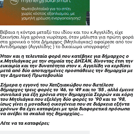
Βέβαια η κόντρα μεταξύ του ιδίου και του κ.Αγγελίδη, είχε
ξεκινήσει λίγα χρόνια νωρίτερα, όταν μάλιστα για πρώτη φορά
στα χρονικά ο τότε Δήμαρχος (Μητλιάγκας) αφαίρεσε από τον
Αντιδήμαρχο (Αγγελίδης ) το δικαίωμα υπογραφής!
Ήταν και η τελευταία φορά που κατέβηκε για δήμαρχος ο
κ.Μητλιάγκας με την σημαία της ΔΗΣΑΝ, δίνοντας έτσι την
ευκαιρία και την δυνατότητα στον κ. Αγγελίδη να κερδίσει
μετά από δύο αποτυχημένες προσπάθειες την δημαρχία με
την Δημοτική Πρωτοβουλία
Σήμερα η εγγονή του Χατζηιακώβου που διετέλεσε
δήμαρχος τρεις φορές το ‘46, το ‘49 και το ’55 , αλλά έμεινε
συνολικά για έξη χρόνια στην δημαρχεία Σερρών και κόρη
του Μητλιάγκα που εξελέγη δύο φορές το ’90 και το ’98,
ίσως γίνει η μοναδική οικογένεια που σε διάρκεια εξήντα
χρόνων θα έχει καταφέρει με τρία διαφορετικά πρόσωπα
να ανέβει τα σκαλιά της δημαρχίας…
Λέτε να τα καταφέρει;