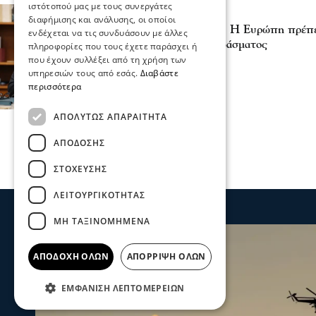
ιστότοπού μας με τους συνεργάτες
Πολιτική
διαφήμισης και ανάλυσης, οι οποίοι
Κυριάκος Πιερρακάκης- Η Ευρώπη πρέπει
ενδέχεται να τις συνδυάσουν με άλλες
δυνατότητες του ραδιοφάσματος
πληροφορίες που τους έχετε παράσχει ή
28 Ιου 2026, 18:46
που έχουν συλλέξει από τη χρήση των
υπηρεσιών τους από εσάς.
Διαβάστε
περισσότερα
ΑΠΟΛΎΤΩΣ ΑΠΑΡΑΊΤΗΤΑ
ΑΠΌΔΟΣΗΣ
ΣΤΌΧΕΥΣΗΣ
ΛΕΙΤΟΥΡΓΙΚΌΤΗΤΑΣ
ΜΗ ΤΑΞΙΝΟΜΗΜΈΝΑ
ΑΠΟΔΟΧΉ ΌΛΩΝ
ΑΠΌΡΡΙΨΗ ΌΛΩΝ
ΕΜΦΆΝΙΣΗ ΛΕΠΤΟΜΕΡΕΙΏΝ