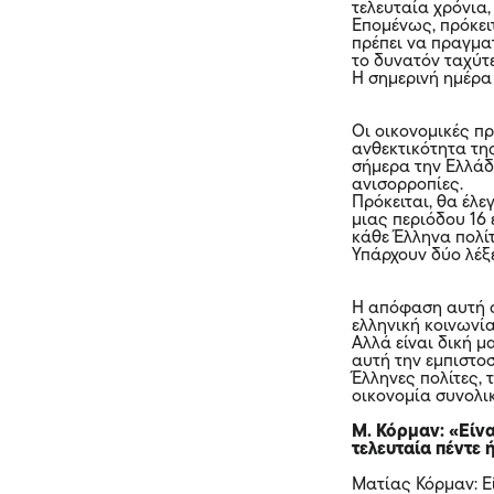
τελευταία χρόνια,
Επομένως, πρόκει
πρέπει να πραγμα
το δυνατόν ταχύτ
Η σημερινή ημέρα 
Οι οικονομικές π
ανθεκτικότητα τη
σήμερα την Ελλάδ
ανισορροπίες.
Πρόκειται, θα έλε
μιας περιόδου 16
κάθε Έλληνα πολίτ
Υπάρχουν δύο λέξε
Η απόφαση αυτή α
ελληνική κοινωνία
Αλλά είναι δική 
αυτή την εμπιστοσ
Έλληνες πολίτες, 
οικονομία συνολικ
Μ. Κόρμαν: «Είνα
τελευταία πέντε 
Ματίας Κόρμαν: Ε