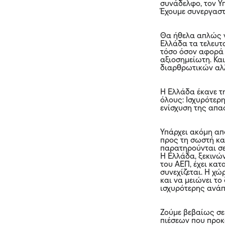
συνάδελφο, τον Υ
Έχουμε συνεργαστ
Θα ήθελα απλώς ν
Ελλάδα τα τελευτα
τόσο όσον αφορά τ
αξιοσημείωτη. Κα
διαρθρωτικών αλ
Η Ελλάδα έκανε τ
όλους: Ισχυρότερ
ενίσχυση της απα
Υπάρχει ακόμη απ
προς τη σωστή κα
παρατηρούνται σε
Η Ελλάδα, ξεκινώ
του ΑΕΠ, έχει κατ
συνεχίζεται. Η χ
και να μειώνει τ
ισχυρότερης ανάπ
Ζούμε βεβαίως σε
πιέσεων που προκ