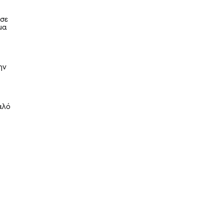
 σε
μα
ην
αλό
ς