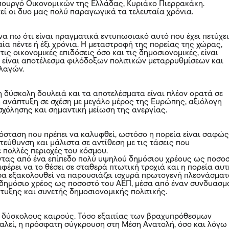
πουργό Οικονομικών της Ελλάδας, Κυριάκο Πιερρακάκη.
εί οι δυο μας πολύ παραγωγικά τα τελευταία χρόνια.
α πω ότι είναι πραγματικά εντυπωσιακό αυτό που έχει πετύχει
ία πέντε ή έξι χρόνια. Η μεταστροφή της πορείας της χώρας,
ις οικονομικές επιδόσεις όσο και τις δημοσιονομικές, είναι
ι είναι αποτέλεσμα φιλόδοξων πολιτικών μεταρρυθμίσεων και
λαγών.
η δύσκολη δουλειά και τα αποτελέσματα είναι πλέον ορατά σε
η ανάπτυξη σε σχέση με μεγάλο μέρος της Ευρώπης, αξιόλογη
σχόλησης και σημαντική μείωση της ανεργίας.
όσταση που πρέπει να καλυφθεί, ωστόσο η πορεία είναι σαφώ
τεύθυνση και μάλιστα σε αντίθεση με τις τάσεις που
 πολλές περιοχές του κόσμου.
ντας από ένα επίπεδο πολύ υψηλού δημόσιου χρέους ως ποσο
αφέρει να το θέσει σε σταθερά πτωτική τροχιά και η πορεία αυτ
ώρα εξακολουθεί να παρουσιάζει ισχυρά πρωτογενή πλεονάσμα
ο δημόσιο χρέος ως ποσοστό του ΑΕΠ, μέσα από έναν συνδυασμ
τυξης και συνετής δημοσιονομικής πολιτικής.
 δύσκολους καιρούς. Τόσο εξαιτίας των βραχυπρόθεσμων
αλεί, η πρόσφατη σύγκρουση στη Μέση Ανατολή, όσο και λόγω