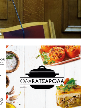
ρου
ίας
ο
ς
θα
ξη