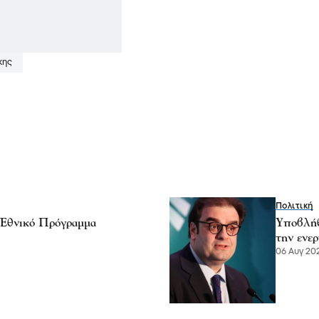
κης
Πολιτική
 Εθνικό Πρόγραμμα
Υποβλήθ
την ενερ
06 Αυγ 202