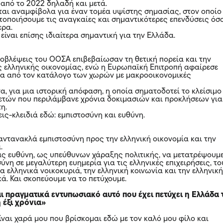
 από το 2022 δηλαδή και μετά.
ται αναμφίβολα για έναν τομέα υψίστης σημασίας, στον οποίο
τοποιήσουμε τις αναγκαίες και σημαντικότερες επενδύσεις όσ
ερα.
είναι επίσης ιδιαίτερα σημαντική για την Ελλάδα.
ροβλέψεις του ΟΟΣΑ επιβεβαίωσαν τη θετική πορεία και την
ς ελληνικής οικονομίας, ενώ η Ευρωπαϊκή Επιτροπή αφαίρεσε
α από τον κατάλογο των χωρών με μακροοικονομικές
γα, για μια ιστορική απόφαση, η οποία σηματοδοτεί το κλείσιμο
 ετών που περιλάμβανε χρόνια δοκιμασιών και προκλήσεων για
η.
ις-κλειδιά εδώ: εμπιστοσύνη και ευθύνη.
ντανακλά εμπιστοσύνη προς την ελληνική οικονομία και την
.
μας ευθύνη, ως υπεύθυνων χάραξης πολιτικής, να μετατρέψουμ
ύνη σε μεγαλύτερη ευημερία για τις ελληνικές επιχειρήσεις, τ
τα ελληνικά νοικοκυριά, την ελληνική κοινωνία και την ελληνικ
ά. Και σκοπεύουμε να το πετύχουμε.
ι πραγματικά εντυπωσιακό αυτό που έχει πετύχει η Ελλάδα 
ή έξι χρόνια»
ίναι χαρά μου που βρίσκομαι εδώ με τον καλό μου φίλο και