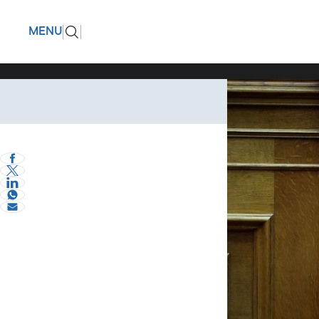
Κ.Πιερρα
ΠΙΣΩ
MENU
επιτρέπε
επενδύσε
Πολιτική
Ο Υπουργός Οικον
πλαίσιο του ΟΟΣΑ
eVima Serres Team
0