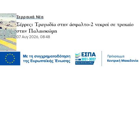
Σερραικά Νέα
Σέρρες: Τραγωδία στην άσφαλτο-2 νεκροί σε τροχαίο
στην Παλαιοκώμη
07 Αυγ 2026, 08:48
Σερραικά Νέα
Έκτακτη Ανακοίνωση ΔΕΥΑΣ: Πού θα γίνει αύριο
διακοπή
06 Αυγ 2026, 22:06
Πολιτική
Χρηματοδότηση 204,6 εκατ. ευρώ από το Εθνικό
Πρόγραμμα Ανάπτυξης για την ανάπλαση της ΔΕΘ
06 Αυγ 2026, 21:56
Επικαιρότητα