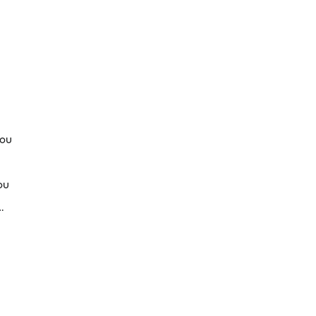
του
ου
…