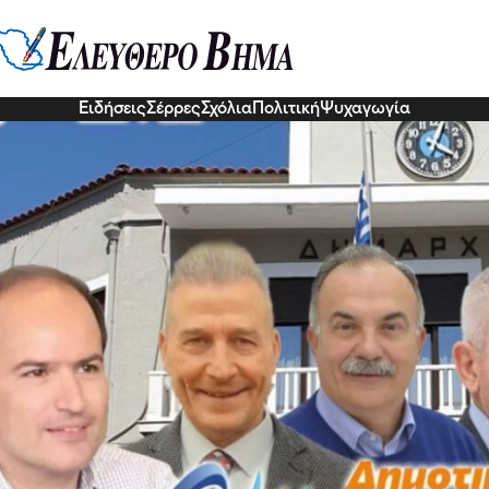
ελα η Δημοτική Πρωτοβουλία: Χω
 αρχή
3 Νοε 2022, 13:51
Ειδήσεις
Σέρρες
Σχόλια
Πολιτική
Ψυχαγωγία