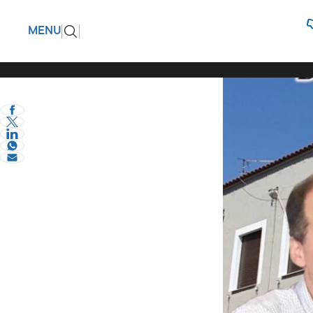
Στα κάγκ
ΠΙΣΩ
MENU
δημοτική
eVima Serres Team
0
Σχόλια και...άλλα