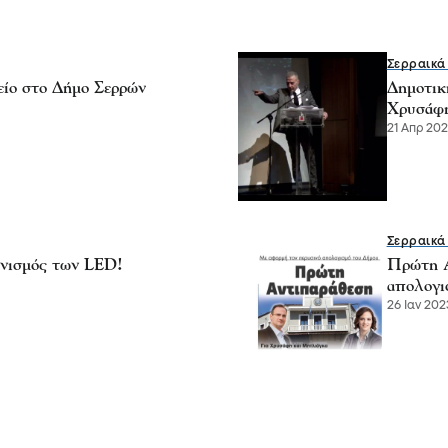
Σερραικά
είο στο Δήμο Σερρών
Δημοτικ
Χρυσάφ
21 Απρ 202
Σερραικά
ωνισμός των LED!
Πρώτη Α
απολογι
26 Ιαν 202