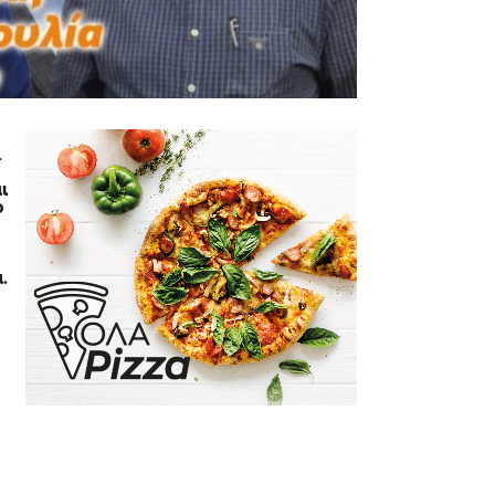
.
ι
ο
.
.