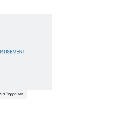
λία Σερραίων