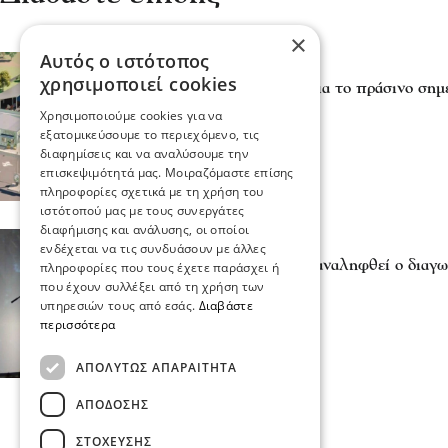
×
Αυτός ο ιστότοπος
Σερραικά Νέα
χρησιμοποιεί cookies
Ευγενική υπενθύμιση για το πράσινο σημ
08 Μαΐ 2023, 10:12
Χρησιμοποιούμε cookies για να
εξατομικεύσουμε το περιεχόμενο, τις
διαφημίσεις και να αναλύσουμε την
επισκεψιμότητά μας. Μοιραζόμαστε επίσης
πληροφορίες σχετικά με τη χρήση του
ιστότοπού μας με τους συνεργάτες
διαφήμισης και ανάλυσης, οι οποίοι
Σερραικά Νέα
ενδέχεται να τις συνδυάσουν με άλλες
Ηλίας Γκότσης: Να επαναληφθεί ο διαγ
πληροφορίες που τους έχετε παράσχει ή
27 Ιαν 2023, 17:40
που έχουν συλλέξει από τη χρήση των
υπηρεσιών τους από εσάς.
Διαβάστε
περισσότερα
ΑΠΟΛΎΤΩΣ ΑΠΑΡΑΊΤΗΤΑ
ΑΠΌΔΟΣΗΣ
ΣΤΌΧΕΥΣΗΣ