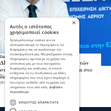
×
Αυτός ο ιστότοπος
χρησιμοποιεί cookies
Χρησιμοποιούμε cookies για να
εξατομικεύσουμε το περιεχόμενο, τις
διαφημίσεις και να αναλύσουμε την
επισκεψιμότητά μας. Μοιραζόμαστε επίσης
Σερραικά Νέα
πληροφορίες σχετικά με τη χρήση του
ΔΕΔΑ: Νέες συνδέσεις καταναλωτών
ιστότοπού μας με τους συνεργάτες
διαφήμισης και ανάλυσης, οι οποίοι
στις Σέρρες – Επιτέλους πρόσβαση στο
ενδέχεται να τις συνδυάσουν με άλλες
δίκτυο φυσικού αερίου!
πληροφορίες που τους έχετε παράσχει ή
που έχουν συλλέξει από τη χρήση των
28 Ιου 2023, 16:18
υπηρεσιών τους από εσάς.
Διαβάστε
περισσότερα
ΑΠΟΛΎΤΩΣ ΑΠΑΡΑΊΤΗΤΑ