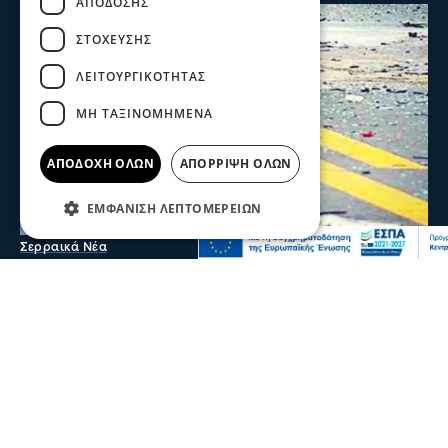
ΑΠΌΔΟΣΗΣ
ΣΤΌΧΕΥΣΗΣ
ΛΕΙΤΟΥΡΓΙΚΌΤΗΤΑΣ
ΜΗ ΤΑΞΙΝΟΜΗΜΈΝΑ
ΑΠΟΔΟΧΉ ΌΛΩΝ
ΑΠΌΡΡΙΨΗ ΌΛΩΝ
ΕΜΦΆΝΙΣΗ ΛΕΠΤΟΜΕΡΕΙΏΝ
Σερραικά Νέα
Σέρρες: Τραγωδία στην άσφαλτο-2 νεκροί
σε τροχαίο στην Παλαιοκώμη
Δύο νεκροί και ένας τραυματίας είναι ο απολογισμός
τροχαίου δυστυχήματος μετά από σύγκρουση ΙΧ με
φορτηγό το πρωί στην Παλαιοκώμη
07 Αυγ 2026, 08:48