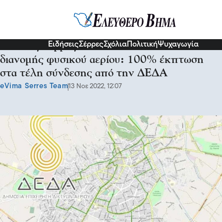
Σχόλια και...άλλα
Ειδήσεις
Σέρρες
Σχόλια
Πολιτική
Ψυχαγωγία
Και στις Σέρρες επέκταση του δικτύου
διανομής φυσικού αερίου: 100% έκπτωση
στα τέλη σύνδεσης από την ΔΕΔΑ
eVima Serres Team
13 Νοε 2022, 12:07