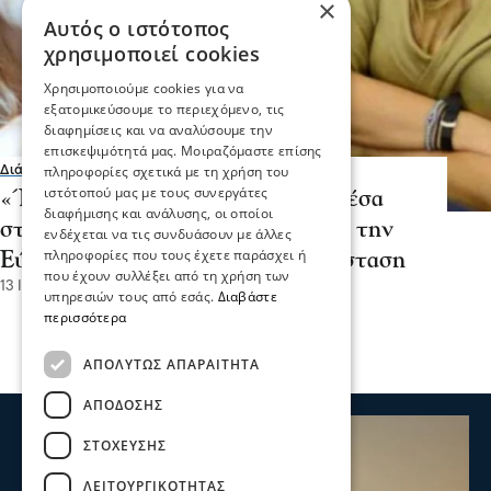
×
Αυτός ο ιστότοπος
χρησιμοποιεί cookies
Χρησιμοποιούμε cookies για να
εξατομικεύσουμε το περιεχόμενο, τις
διαφημίσεις και να αναλύσουμε την
επισκεψιμότητά μας. Μοιραζόμαστε επίσης
πληροφορίες σχετικά με τη χρήση του
Διάφορα
ιστότοπού μας με τους συνεργάτες
«Έγκυος στο δεύτερο παιδί της μέσα
διαφήμισης και ανάλυσης, οι οποίοι
στη φυλακή»: Δύσκολες ώρες για την
ενδέχεται να τις συνδυάσουν με άλλες
πληροφορίες που τους έχετε παράσχει ή
Εύα Καϊλή, είναι σε άσχημη κατάσταση
που έχουν συλλέξει από τη χρήση των
13 Ιαν 2023, 12:18
υπηρεσιών τους από εσάς.
Διαβάστε
περισσότερα
ΑΠΟΛΎΤΩΣ ΑΠΑΡΑΊΤΗΤΑ
ΑΠΌΔΟΣΗΣ
ΣΤΌΧΕΥΣΗΣ
ΛΕΙΤΟΥΡΓΙΚΌΤΗΤΑΣ