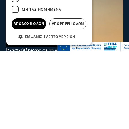
ΜΗ ΤΑΞΙΝΟΜΗΜΈΝΑ
ΑΠΟΔΟΧΉ ΌΛΩΝ
ΑΠΌΡΡΙΨΗ ΌΛΩΝ
ΕΜΦΆΝΙΣΗ ΛΕΠΤΟΜΕΡΕΙΏΝ
Ενισχύθηκαν οι πυροσβεστικές δυνάμεις
στη φωτιά στην Κορινθία - Επιχειρούν 11
εναέρια μέσα
Ενισχύθηκαν οι πυροσβεστικές δυνάμεις που επιχειρούν
στην πυρκαγιά που έχει ξεσπάσει σε αγροτοδασική
έκταση, στην περιοχή Στεφάνι Κορίνθου.
07 Αυγ 2026, 20:24