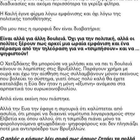
διαδικασίες και ακόμα περισσότερα τα γκρίζα φίλτρα.
Η Καιλή έγινε φίρμα λόγω εμφάνισης και όχι λόγω της
πολιτικής τοποθέτησης
Θα μου πεις η ομορφιά δεν είναι διαβατήριο;
Είναι αλλά για άλλη δουλειά. Όχι για την πολιτική, αλλά οι
πολίτες ξέρουν πως αρκεί μια ωραία εμφάνιση και ένα
πέρασμα από την τηλεόραση για να «τσιμπήσουν» και να …
ψηφιστούν!
Ο Χατζιδάκης θα μπορούσε να μιλήσει και να πει τι δουλειά
κάνουν οι λομπίστες στις Βρυξέλλες. Παράγουν χρήμα με
ουρά και έχω την αίσθηση πως συλλαμβάνουν μόνον εκείνους
που βολεύει το σύστημα, γιατί όπως πολύ καλά θα έχετε
καταλάβει η Εύα δεν ήταν η μόνη «έξυπνη» ανάμεσα στα
αρπακτικά του ευρωκοινοβουλίου.
Απλά είναι εκείνη που πιάστηκε.
Αλλά την
Ευα
την έφαγε η σιγουριά ότι καλύπτεται από
ασυλία, ότι μπορεί να διακινεί νομότυπα λογαριασμούς στην
Ελβετία και όπου αλλού, ότι η τσιμπίδα πιάνει μόνο τα
φορολογούμενα φτωχαδάκια- ψηφοφόρους και δεν πλησιάζει
ποτέ μια αντιπρόεδρο των Βρυξελλών.
Ο απλός ο κόσμος λέει σοφά πως όποιος ζητάει τα πολλά