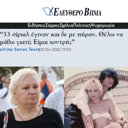
Διάφορα
Ειδήσεις
Σέρρες
Σχόλια
Πολιτική
Ψυχαγωγία
Ξεσπά η Καίτη Φίνου για το “περιθώριο”:
“33 σίριαλ έγιναν και δε με πήραν. Θέλω να
μάθω γιατί; Είμαι χοντρή;”
eVima Serres Team
02 Οκτ 2022, 19:53