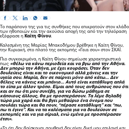
Το παράπονο της για τις συνθήκες που επικρατούν στον κλάδο
των ηθοποιών και την ακούσια αποχή της από την τηλεόραση
εξέφρασε η
Καίτη Φίνου
.
Καλεσμένη της Μαρίας Μπακοδήμου βρέθηκε η Καίτη Φίνου,
την Κυριακή, στο πλατό της εκπομπής «Γεια σου» στον ΣΚΑΪ.
Πιο συγκεκριμένα, η Καίτη Φίνου σημείωσε χαρακτηριστικά
πως
«θέλω να κάνω περιοδεία και να βγω από την Αθήνα.
Δεν μπορώ την Αθήνα, με έχει κουράσει. Όταν δεν
δουλεύεις είναι και το οικονομικό αλλά χάνεις και την
υγεία σου. Μαρία, δεν σε παίρνει μόνο από κάτω… Δεν
θέλεις να κάνεις και μπάνιο… Αυτό είναι κατάθλιψη απλά
το είπα με άλλον τρόπο. Είμαι από τους ανθρώπους που ότι
και αν πω ότι μου συνέβη, για να δώσω μάθημα σε
κάποιους άλλους, θα με προσπεράσουν. Τα λέμε δηλαδή
τώρα μια χαρά και θα βγει μεθαύριο ένα όνομα που
πουλάει τώρα και θα πουν, “πέρασε κατάθλιψη” και “πω,
πω τι έγινε”. Και να τα καλέσματα για να δουλεύουν σε
εκπομπές και να για σίριαλ, ενώ εμένα με προσπέρασαν
έτσι»
.
«Το ότι δεν βρίσκομαι πουθενά δεν είναι δική μου επιλογή και