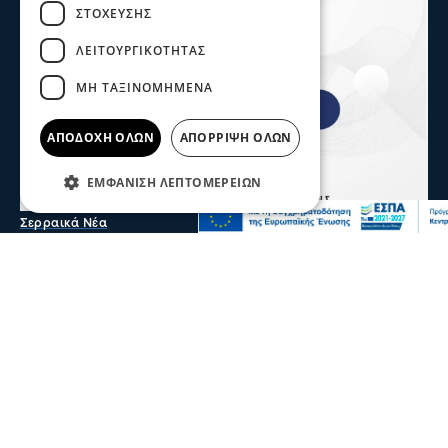
ΣΤΌΧΕΥΣΗΣ
ΛΕΙΤΟΥΡΓΙΚΌΤΗΤΑΣ
ΜΗ ΤΑΞΙΝΟΜΗΜΈΝΑ
ΑΠΟΔΟΧΉ ΌΛΩΝ
ΑΠΌΡΡΙΨΗ ΌΛΩΝ
ΕΜΦΆΝΙΣΗ ΛΕΠΤΟΜΕΡΕΙΏΝ
Σερραικά Νέα
Το Επιμελητήριο καλεί τις Σερραϊκές
επιχειρήσεις να λάβουν μέρος στην 90η
Δ.Ε.Θ.
Πρόσκληση προς τις Σερραϊκές επιχειρήσεις να λάβουν
μέρος στην 90η Διεθνή Έκθεση Θεσσαλονίκης απευθύνει
το Επιμελητήριο Σερρών
05 Αυγ 2026, 20:28