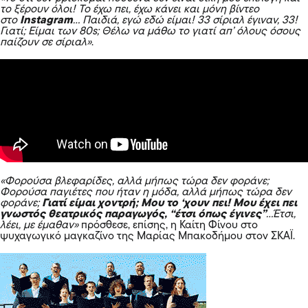
το ξέρουν όλοι! Το έχω πει, έχω κάνει και μόνη βίντεο
στο
Instagram
… Παιδιά, εγώ εδώ είμαι! 33 σίριαλ έγιναν, 33!
Γιατί; Είμαι των 80s; Θέλω να μάθω το γιατί απ’ όλους όσους
παίζουν σε σίριαλ»
.
«Φορούσα βλεφαρίδες, αλλά μήπως τώρα δεν φοράνε;
Φορούσα παγιέτες που ήταν η μόδα, αλλά μήπως τώρα δεν
φοράνε;
Γιατί είμαι χοντρή; Μου το ‘χουν πει! Μου έχει πει
γνωστός θεατρικός παραγωγός, “έτσι όπως έγινες”
…Έτσι,
λέει, με έμαθαν»
πρόσθεσε, επίσης, η Καίτη Φίνου στο
ψυχαγωγικό μαγκαζίνο της Μαρίας Μπακοδήμου στον ΣΚΑΪ.