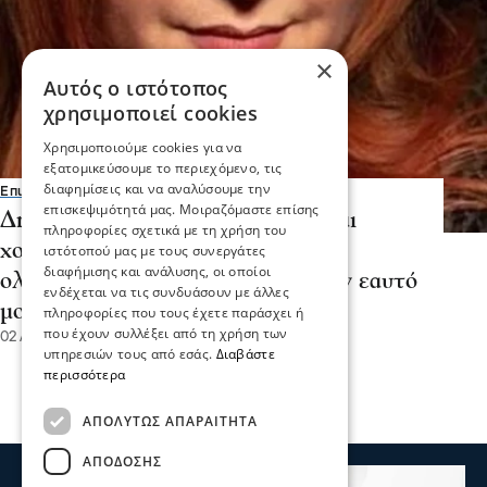
×
Αυτός ο ιστότοπος
χρησιμοποιεί cookies
Χρησιμοποιούμε cookies για να
εξατομικεύσουμε το περιεχόμενο, τις
διαφημίσεις και να αναλύσουμε την
Επικαιρότητα
επισκεψιμότητά μας. Μοιραζόμαστε επίσης
Δήμητρα Κολλά: "Μου είπε "είσαι
πληροφορίες σχετικά με τη χρήση του
χοντρούλα". Άρχισε να μου κάνει
ιστότοπού μας με τους συνεργάτες
διαφήμισης και ανάλυσης, οι οποίοι
ολόκληρο κήρυγμα και έπιασα τον εαυτό
ενδέχεται να τις συνδυάσουν με άλλες
μου να κλαίει"
πληροφορίες που τους έχετε παράσχει ή
που έχουν συλλέξει από τη χρήση των
02 Αυγ 2026, 15:18
υπηρεσιών τους από εσάς.
Διαβάστε
περισσότερα
ΑΠΟΛΎΤΩΣ ΑΠΑΡΑΊΤΗΤΑ
ΑΠΌΔΟΣΗΣ