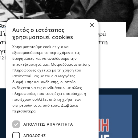
×
Σχόλια και...άλλα
Αυτός ο ιστότοπος
Γεώργιος Παπανικολάου (προσφορά
χρησιμοποιεί cookies
στην ανθρωπότητα – τεστ ΠΑΠ στη
Χρησιμοποιούμε cookies για να
γυναίκα) Του Ηρακλή Ευγενίδη
εξατομικεύσουμε το περιεχόμενο, τις
διαφημίσεις και να αναλύσουμε την
12 Ιου 2026, 16:19
επισκεψιμότητά μας. Μοιραζόμαστε επίσης
πληροφορίες σχετικά με τη χρήση του
ιστότοπού μας με τους συνεργάτες
διαφήμισης και ανάλυσης, οι οποίοι
ενδέχεται να τις συνδυάσουν με άλλες
πληροφορίες που τους έχετε παράσχει ή
που έχουν συλλέξει από τη χρήση των
υπηρεσιών τους από εσάς.
Διαβάστε
περισσότερα
ΑΠΟΛΎΤΩΣ ΑΠΑΡΑΊΤΗΤΑ
ΑΠΌΔΟΣΗΣ