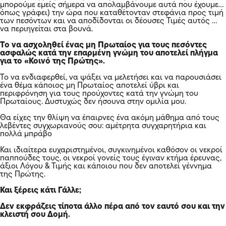
μπορούμε εμείς σήμερα να απολαμβάνουμε αυτά που έχουμε…
όπως γράφει) την ώρα που καταθέτονταν στεφάνια προς τιμή
των πεσόντων και να αποδίδονται οι δέουσες Τιμές αυτός …
να περιηγείται στα βουνά.
Το να ασχοληθεί ένας μη Πρωταίος για τους πεσόντες
ασφαλώς κατά την επαρμένη γνώμη του αποτελεί πλήγμα
για το «Κοινό της Πρώτης».
Το να ενδιαφερθεί, να ψάξει να μελετήσει και να παρουσιάσει
ένα θέμα κάποιος μη Πρωταίος αποτελεί ύβρι και
περιφρόνηση για τους προύχοντες κατά την γνώμη του
Πρωταίους. Δυστυχώς δεν ήσουνα στην ομιλία μου.
Θα είχες την θλίψη να έπαιρνες ένα ακόμη μάθημα από τους
λεβέντες συγχωριανούς σου: αμέτρητα συγχαρητήρια και
πολλά μπράβο
Και ιδιαίτερα ευχαριστημένοι, συγκινημένοι καθόσον οι νεκροί
παππούδες τους, οι νεκροί γονείς τους έγιναν κτήμα έρευνας,
άξιοι Λόγου & Τιμής και κάποιου που δεν αποτελεί γέννημα
της Πρώτης.
Και ξέρεις κάτι Γάλλε;
Δεν εκφράζεις τίποτα άλλο πέρα από τον εαυτό σου και την
κλειστή σου Δομή.