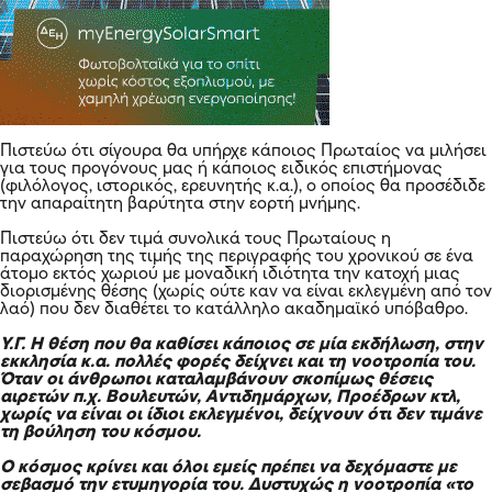
Πιστεύω ότι σίγουρα θα υπήρχε κάποιος Πρωταίος να μιλήσει
για τους προγόνους μας ή κάποιος ειδικός επιστήμονας
(φιλόλογος, ιστορικός, ερευνητής κ.α.), ο οποίος θα προσέδιδε
την απαραίτητη βαρύτητα στην εορτή μνήμης.
Πιστεύω ότι δεν τιμά συνολικά τους Πρωταίους η
παραχώρηση της τιμής της περιγραφής του χρονικού σε ένα
άτομο εκτός χωριού με μοναδική ιδιότητα την κατοχή μιας
διορισμένης θέσης (χωρίς ούτε καν να είναι εκλεγμένη από τον
λαό) που δεν διαθέτει το κατάλληλο ακαδημαϊκό υπόβαθρο.
Υ.Γ. Η θέση που θα καθίσει κάποιος σε μία εκδήλωση, στην
εκκλησία κ.α. πολλές φορές δείχνει και τη νοοτροπία του.
Όταν οι άνθρωποι καταλαμβάνουν σκοπίμως θέσεις
αιρετών π.χ. Βουλευτών, Αντιδημάρχων, Προέδρων κτλ,
χωρίς να είναι οι ίδιοι εκλεγμένοι, δείχνουν ότι δεν τιμάνε
τη βούληση του κόσμου.
Ο κόσμος κρίνει και όλοι εμείς πρέπει να δεχόμαστε με
σεβασμό την ετυμηγορία του. Δυστυχώς η νοοτροπία «το