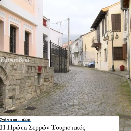
Σχόλια και...άλλα
Η Πρώτη Σερρών Τουριστικός