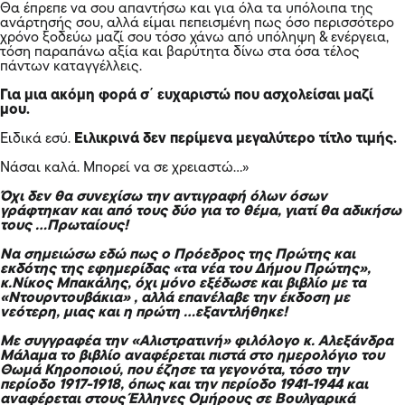
Θα έπρεπε να σου απαντήσω και για όλα τα υπόλοιπα της
ανάρτησής σου, αλλά είμαι πεπεισμένη πως όσο περισσότερο
χρόνο ξοδεύω μαζί σου τόσο χάνω από υπόληψη & ενέργεια,
τόση παραπάνω αξία και βαρύτητα δίνω στα όσα τέλος
πάντων καταγγέλλεις.
Για μια ακόμη φορά σ΄ ευχαριστώ που ασχολείσαι μαζί
μου.
Ειδικά εσύ.
Ειλικρινά δεν περίμενα μεγαλύτερο τίτλο τιμής.
Νάσαι καλά. Μπορεί να σε χρειαστώ…»
Όχι δεν θα συνεχίσω την αντιγραφή όλων όσων
γράφτηκαν και από τους δύο για το θέμα, γιατί θα αδικήσω
τους …Πρωταίους!
Να σημειώσω εδώ πως ο Πρόεδρος της Πρώτης και
εκδότης της εφημερίδας «τα νέα του Δήμου Πρώτης»,
κ.Νίκος Μπακάλης, όχι μόνο εξέδωσε και βιβλίο με τα
«Ντουρντουβάκια» , αλλά επανέλαβε την έκδοση με
νεότερη, μιας και η πρώτη …εξαντλήθηκε!
Με συγγραφέα την «Αλιστρατινή» φιλόλογο κ. Αλεξάνδρα
Μάλαμα το βιβλίο αναφέρεται πιστά στο ημερολόγιο του
Θωμά Κηροποιού, που έζησε τα γεγονότα, τόσο την
περίοδο 1917-1918, όπως και την περίοδο 1941-1944 και
αναφέρεται στους Έλληνες Ομήρους σε Βουλγαρικά