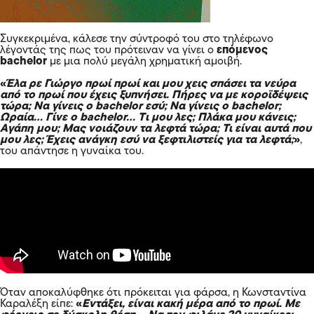
Συγκεκριμένα, κάλεσε την σύντροφό του στο τηλέφωνο
λέγοντάς της πως του πρότειναν να γίνει ο
επόμενος
bachelor
με μια πολύ μεγάλη χρηματική αμοιβή.
«
Έλα ρε Γιώργο πρωί πρωί και μου χεις σπάσει τα νεύρα
από το πρωί που έχεις ξυπνήσει. Πήρες να με κοροϊδέψεις
τώρα; Να γίνεις ο bachelor εσύ; Να γίνεις o bachelor;
Ωραία… Γίνε ο bachelor… Tι μου λες; Πλάκα μου κάνεις;
Αγάπη μου; Μας νοιάζουν τα λεφτά τώρα; Τι είναι αυτά που
μου λες; Έχεις ανάγκη εσύ να ξεφτιλιστείς για τα λεφτά;
»
,
του απάντησε η γυναίκα του.
Όταν αποκαλύφθηκε ότι πρόκειται για φάρσα, η Κωνσταντίνα
Καραλέξη είπε:
«
Εντάξει, είναι κακή μέρα από το πρωί. Με