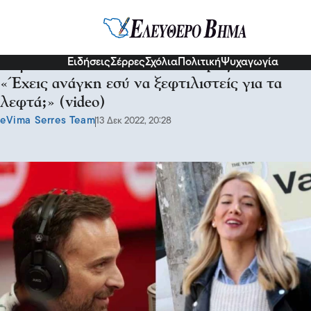
Διάφορα
Ειδήσεις
Σέρρες
Σχόλια
Πολιτική
Ψυχαγωγία
Η γυναίκα του Λιανού τον «έκραξε» on air:
«Έχεις ανάγκη εσύ να ξεφτιλιστείς για τα
λεφτά;» (video)
eVima Serres Team
13 Δεκ 2022, 20:28