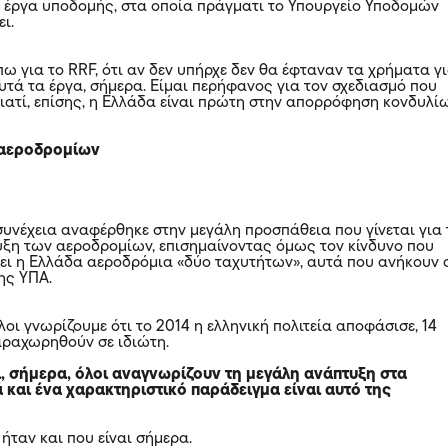
 έργα υποδομής, στα οποία πράγματι το Υπουργείο Υποδομών
ει.
ω για το RRF, ότι αν δεν υπήρχε δεν θα έφταναν τα χρήματα γ
υτά τα έργα, σήμερα. Είμαι περήφανος για τον σχεδιασμό που
γιατί, επίσης, η Ελλάδα είναι πρώτη στην απορρόφηση κονδυλί
 αεροδρομίων
συνέχεια αναφέρθηκε στην μεγάλη προσπάθεια που γίνεται για 
ξη των αεροδρομίων, επισημαίνοντας όμως τον κίνδυνο που
τει η Ελλάδα αεροδρόμια «δύο ταχυτήτων», αυτά που ανήκουν 
ης ΥΠΑ.
οι γνωρίζουμε ότι το 2014 η ελληνική πολιτεία αποφάσισε, 14
αραχωρηθούν σε ιδιώτη.
ι, σήμερα, όλοι αναγνωρίζουν τη μεγάλη ανάπτυξη στα
 και ένα χαρακτηριστικό παράδειγμα είναι αυτό της
ήταν και που είναι σήμερα.