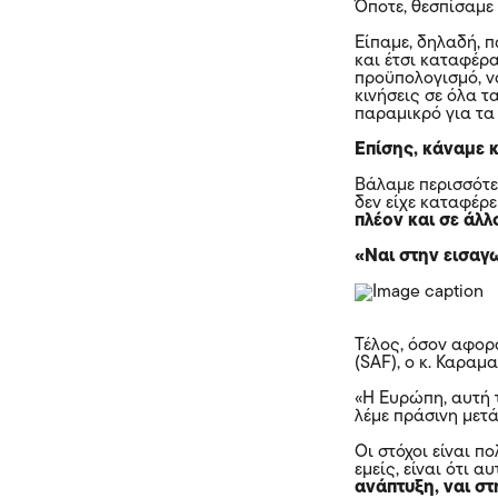
Όποτε, θεσπίσαμε
Είπαμε, δηλαδή, 
και έτσι καταφέρα
προϋπολογισμό, ν
κινήσεις σε όλα τ
παραμικρό για τα
Επίσης, κάναμε κ
Βάλαμε περισσότε
δεν είχε καταφέρε
πλέον και σε άλ
«Ναι στην εισαγ
Τέλος, όσον αφο
(SAF), ο κ. Καραμ
«Η Ευρώπη, αυτή 
λέμε πράσινη μετ
Οι στόχοι είναι π
εμείς, είναι ότι α
ανάπτυξη, ναι σ