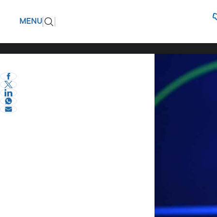
Κώστας Κ
ΠΙΣΩ
MENU
στοχεύου
eVima Serres Team
1
Πολιτική