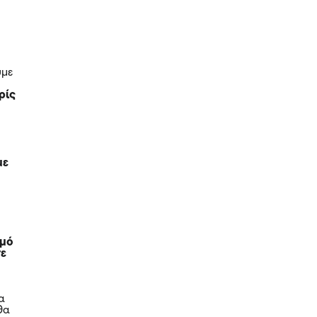
υμε
ρίς
ε
με
θμό
σε
α
θα