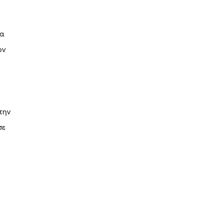
ια
ων
την
σε