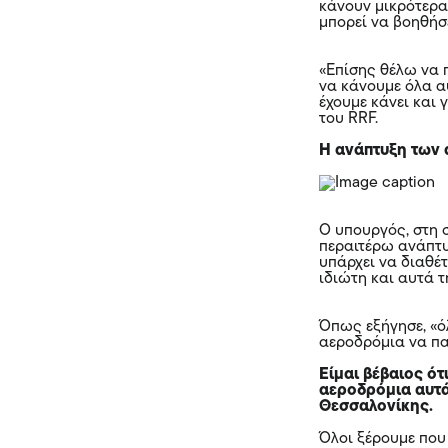
κάνουν μικρότερα
μπορεί να βοηθήσ
«Επίσης θέλω να π
να κάνουμε όλα α
έχουμε κάνει και 
του RRF.
Η ανάπτυξη των
O υπουργός, στη 
περαιτέρω ανάπτυ
υπάρχει να διαθέ
ιδιώτη και αυτά τ
Όπως εξήγησε, «όλ
αεροδρόμια να π
Είμαι βέβαιος ότ
αεροδρόμια αυτά
Θεσσαλονίκης.
Όλοι ξέρουμε που 