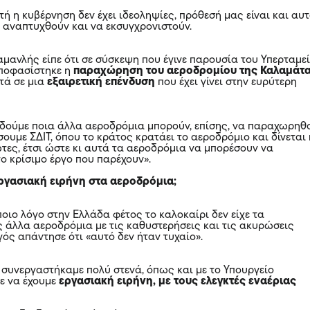
υτή η κυβέρνηση δεν έχει ιδεοληψίες, πρόθεσή μας είναι και αυ
α αναπτυχθούν και να εκσυγχρονιστούν.
αμανλής είπε ότι σε σύσκεψη που έγινε παρουσία του Υπερταμε
αποφασίστηκε η
παραχώρηση του αεροδρομίου της Καλαμάτ
ντά σε μια
εξαιρετική επένδυση
που έχει γίνει στην ευρύτερη
α δούμε ποια άλλα αεροδρόμια μπορούν, επίσης, να παραχωρηθ
ουμε ΣΔΙΤ, όπου το κράτος κρατάει το αεροδρόμιο και δίνεται 
ώτες, έτσι ώστε κι αυτά τα αεροδρόμια να μπορέσουν να
ο κρίσιμο έργο που παρέχουν».
ργασιακή ειρήνη στα αεροδρόμια;
οιο λόγο στην Ελλάδα φέτος το καλοκαίρι δεν είχε τα
άλλα αεροδρόμια με τις καθυστερήσεις και τις ακυρώσεις
ός απάντησε ότι «αυτό δεν ήταν τυχαίο».
α
συνεργαστήκαμε πολύ στενά, όπως και με το Υπουργείο
ε να έχουμε
εργασιακή ειρήνη, με τους ελεγκτές εναέριας