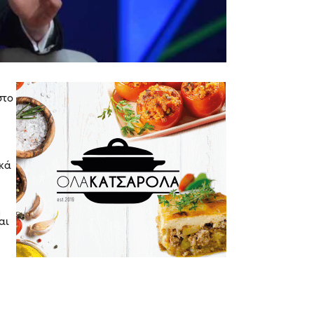
 στο
ϊκά
η
αι