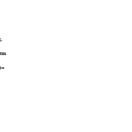
ε
ς.
ται
ο»