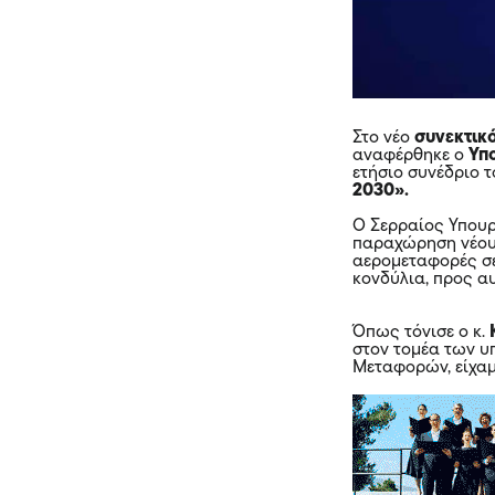
Στο νέο
συνεκτικ
αναφέρθηκε ο
Υπ
ετήσιο συνέδριο 
2030».
O Σερραίος Υπουρ
παραχώρηση νέου 
αερομεταφορές σε
κονδύλια, προς α
Όπως τόνισε ο κ.
στον τομέα των υ
Μεταφορών, είχαμ