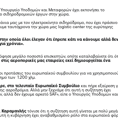
το Υπουργείο Υποδομών και Μεταφορών έχει εκπονήσει το
ο σιδηροδρομικών έργων στην χώρα.
μάνια μας με τον ηλεκτροκίνητο σιδηρόδρομο, που έχει πράσινο
υμε ταυτόχρονα την χώρα μας logistic center της ευρύτερης
την οποία όλοι έλεγαν ότι έπρεπε κάτι να κάνουμε αλλά δε
 για χρόνια».
φησε μεγάλο ποσοστό επισκεπτών, οπότε καταλαβαίνετε ότι ό
 στις αεροπορικές μας εταιρείες εκεί δημιουργείται ένα
 οι προτάσεις του ευρωπαϊκού συμβουλίου για να χρησιμοποιο
ημο των 1.200 χλμ.
ρε, στο τελευταίο Ευρωπαϊκό Συμβούλιο
και πήρε εξαίρεση 
ης αεροδρόμια. Αλλά μην ξεχνάμε ότι αυτή η συζήτηση έχει
ν, αλλά δεν έχουμε αρκετό SAF», είπε ο Υπουργός Υποδομών κα
.
Καραμανλής
τόνισε ότι η συζήτηση αυτή γίνεται με πολύ μεγ
αυτή η κυβέρνηση έχει αναβαθμισμένο ρόλο στα ευρωπαϊκά φό