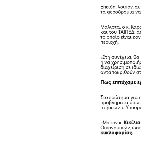
Επειδή, λοιπόν, α
τα αεροδρόμια ν
Μάλιστα, ο κ. Καρ
και του ΤΑΙΠΕΔ, 
το οποίο είναι κο
περιοχή.
«Στη συνέχεια, θ
ή να χρησιμοποιήσ
διαχείριση σε ιδι
ανταποκριθούν στ
Πως επιτύχαμε ε
Στο ερώτημα για π
προβλήματα όπως 
πτήσεων, ο Υπουργ
«Με τον κ.
Κικίλι
Οικονομικών, ώστ
κυκλοφορίας.