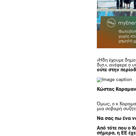
«Ήδη έχουμε δημο
δισ.», ανέφερε ο 
ούτε στην περί
Κώστας Καραμανλ
Όμως, ο κ Καραμα
μια σοβαρή συζήτη
Να σας πω ένα ν
Από τότε που ο 
σήμερα, η ΕΕ έχ