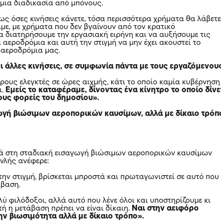
 μια διαδικασία από μπόνους.
πως όσες κινήσεις κάνετε, τόσα περισσότερα χρήματα θα λάβετ
με, με χρήματα που δεν βγαίνουν από τον κρατικό
α διατηρήσουμε την εργασιακή ειρήνη και να αυξήσουμε τις
α αεροδρόμια και αυτή την στιγμή να μην έχει ακουστεί το
 αεροδρόμια μας.
ι άλλες κινήσεις, σε συμφωνία πάντα με τους εργαζόμενου
ρους ελεγκτές σε ώρες αιχμής, κάτι το οποίο καμία κυβέρνηση
ι.
Εμείς το καταφέραμε, δίνοντας ένα κίνητρο το οποίο δίνε
λους φορείς του δημοσίου».
ωγή βιώσιμων αεροπορικών καυσίμων, αλλά με δίκαιο τρόπ
ρά στη σταδιακή εισαγωγή βιώσιμων αεροπορικών καυσίμων
ανλής ανέφερε:
την στιγμή, βρίσκεται μπροστά και πρωταγωνιστεί σε αυτό που
άβαση.
ολύ φιλόδοξοι, αλλά αυτό που λένε όλοι και υποστηρίζουμε κι
υτή η μετάβαση πρέπει να είναι δίκαιη.
Ναι στην αειφόρο
την βιωσιμότητα αλλά με δίκαιο τρόπο».