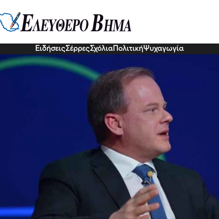
αραμανλής: Τα έργα του Υπουργ
ν και στην ανάπτυξη του τουρισμ
5 Δεκ 2022, 16:36
Ειδήσεις
Σέρρες
Σχόλια
Πολιτική
Ψυχαγωγία