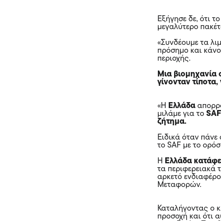
Εξήγησε δε, ότι 
μεγαλύτερο πακέτ
«Συνδέουμε τα λι
πρόσημο και κάνο
περιοχής.
Μια βιομηχανία σ
γίνονταν τίποτα,
«Η
Ελλάδα
απορρό
μιλάμε για το
SAF
ζήτημα.
Ειδικά όταν πάνε
το SAF με το ορόσ
Η
Ελλάδα κατάφε
τα περιφερειακά τ
αρκετό ενδιαφέρο
Μεταφορών.
Καταλήγοντας ο κ
προσοχή και ότι 