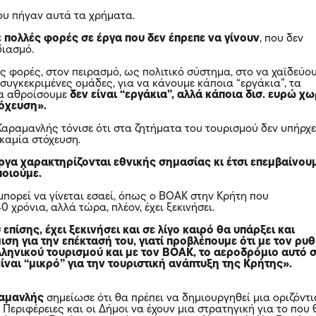
ου πήγαν αυτά τα χρήματα.
 πολλές φορές σε έργα που δεν έπρεπε να γίνουν
, που δεν
διασμό.
ς φορές, στον πειρασμό, ως πολιτικό σύστημα, στο να χαϊδεύο
 συγκεκριμένες ομάδες, για να κάνουμε κάποια “εργάκια”, τα
τα αθροίσουμε
δεν είναι “εργάκια”, αλλά κάποια δισ. ευρώ χω
όχευση».
 Καραμανλής τόνισε ότι στα ζητήματα του τουρισμού δεν υπήρχ
 καμία στόχευση.
ργα χαρακτηρίζονται εθνικής σημασίας κι έτσι επεμβαίνου
ποιούμε.
μπορεί να γίνεται εσαεί, όπως ο ΒΟΑΚ στην Κρήτη που
0 χρόνια, αλλά τώρα, πλέον, έχει ξεκινήσει.
 επίσης, έχει ξεκινήσει και σε λίγο καιρό θα υπάρξει και
ση για την επέκτασή του, γιατί προβλέπουμε ότι με τον ρυ
λληνικού τουρισμού και με τον ΒΟΑΚ, το αεροδρόμιο αυτό 
είναι “μικρό” για την τουριστική ανάπτυξη της Κρήτης».
αμανλής
σημείωσε ότι θα πρέπει να δημιουργηθεί μια οριζόντι
ι Περιφέρειες και οι Δήμοι να έχουν μια στρατηγική για το που 