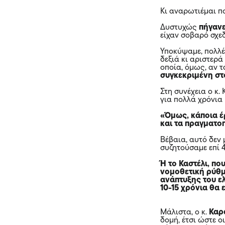
Κι αναρωτιέμαι π
Δυστυχώς
πήγανε
είχαν σοβαρό σχε
Υποκύψαμε, πολλέ
δεξιά κι αριστερά
οποία, όμως, αν 
συγκεκριμένη στ
Στη συνέχεια ο κ.
για πολλά χρόνια
«Όμως, κάποια έ
και τα πραγματο
Βέβαια, αυτό δεν 
συζητούσαμε επί 4
Ή το Καστέλι, που
νομοθετική ρύθμι
ανάπτυξης του ε
10-15 χρόνια θα 
Μάλιστα, ο κ.
Καρ
δομή, έτσι ώστε ο