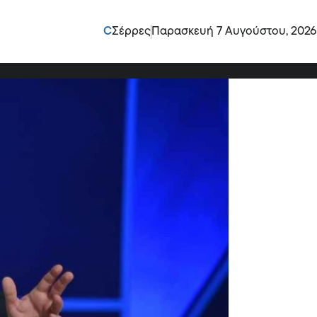
είου Υποδομών
C
Σέρρες
Παρασκευή 7 Αυγούστου, 2026
ού!